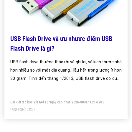
USB Flash Drive và ưu nhươc điểm USB
Flash Drive là gì?
USB flash drive thường tháo rời và ghi lại, và kích thước nhỏ
hơn nhiều so với một đĩa quang. Hầu hết trọng lượng ít hơn
30 gram. Tính đến tháng 1/2013, USB flash drive có dung
lượng 512 gigabyte (GB).
Bài viết tạo bởi:
VietAds
| Ngày cập nhật:
2026-08-07 10:14:20
|
FAQPage
(10325)