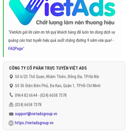
"VietAds gửi lời cảm ơn tới quý khách hàng đã luôn tin dùng dịch vụ
quảng cáo trực tuyến hiệu quả suốt chặng đường 9 năm vừa qua! -
FAQPage
"
CÔNG TY CỔ PHẦN TRỰC TUYẾN VIỆT ADS
Số 6/25 Thổ Quan, Khâm Thiên, Đống Đa, TP.Hà Nội
Số 36 Điện Biên Phủ, Đa Kao, Quận 1, TP.Hồ Chí Minh
0964 82 6644 - (024) 6658 7378
(024) 6658 7378
support@vietadsgroup.vn
https://vietadsgroup.vn