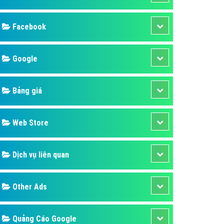
ụ Domain & Hosting
áp phần mềm
áp quảng cáo TVC
p quảng cáo mobile
p quảng cáo Online
áp quảng cáo Skype
p Domain & Hosting
Design
p viết bài Marketing
 cáo Youtube
SEO
ụ quảng cáo Youtube
ụ quảng cáo Cốc Cốc
Banner
ụ quảng cáo Tiktok
Facebook
ụ quảng cáo Zalo