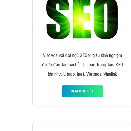
Nếu bạn đang cần quảng cáo, thiết kế web,
p
Hotline: 0964 82 6644 (24/7) hoặc email: 
Quảng cáo trên Google