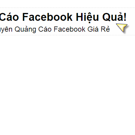
VietAds với đội ngũ chuyên viên tư ấn am
hiểu về chiến dịch quảng cáo Youtube sẽ tư
vấn bạn giải pháp tối ưu, hiệu quả nhất
XEM CHI TIẾT