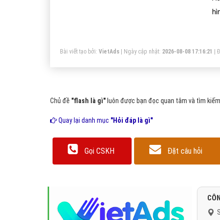
hình ảnh. Flas
ht
nh
Bài viết tạo bởi:
VietAds
| Ngày cập nhật:
2026-08-08 17:16:21
|
Đ
Chủ đề
"flash là gì"
luôn được bạn đọc quan tâm và tìm kiếm 
Quay lại danh mục
"Hỏi đáp là gì"
Gọi CSKH
Đặt câu hỏi
CÔN
S