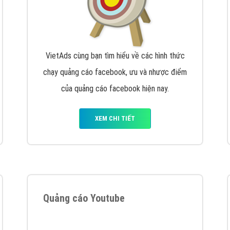
tác Marketing Online?
húng tôi với bề dày kinh nghiệm sẽ tư vấn xây dựng và phát tr
line. Đội ngũ kỹ thuật quảng cáo trực tuyến, SEO, lập trình Web 
uôn
đem đến cho khách hàng sản phẩm/ dịch vụ chất lượng
.