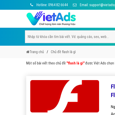
Hotline: 0964 82 6644
Email: support@vietads
Trang chủ
Chủ đề flash là gì
Một số bài viết theo chủ đề
"flash là gì"
được Việt Ads chọn l
F
F
Ng
Ac