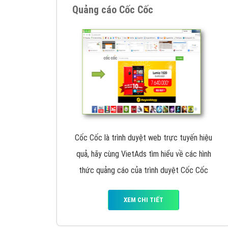
Google Ads là hình thức quảng cáo của
Google được tài trợ có chữ Ad gồm 4 ví trí
trên cùng và 3 vị trí dưới cùng
XEM CHI TIẾT
Công ty SEO Website