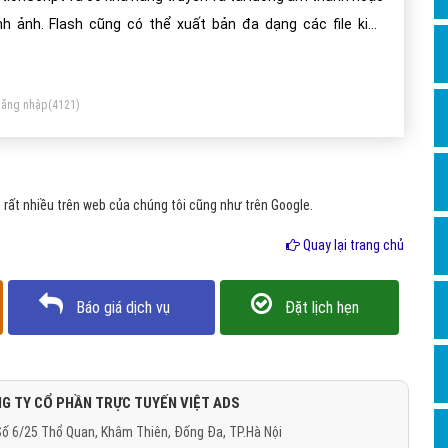
Dịch v
h cũng có thể xuất bản đa dạng các file kiểu
Hỏi đ
ml, exe, jpg để phù hợp với các ứng dụng của người sử dụng
Hỏi đ
ư trên Web, CD.
ăng nhập
(4121)
Hỏi đá
Hỏi đá
Hỏi đ
rất nhiều trên web của chúng tôi cũng như trên Google.
Hỏi đá
Quay lại trang chủ
Hỏi đá
Quảng
Báo giá dịch vụ
Đặt lịch hẹn
Dịch v
Dịch v
Dịch v
G TY CỔ PHẦN TRỰC TUYẾN VIỆT ADS
ố 6/25 Thổ Quan, Khâm Thiên, Đống Đa, TP.Hà Nội
Dịch v