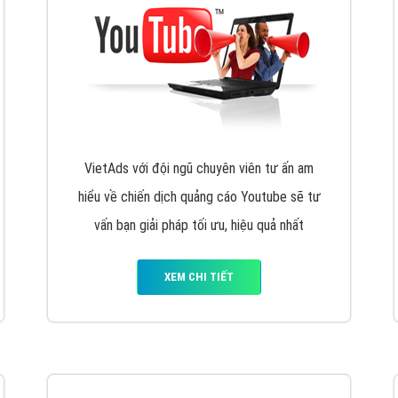
hát triển Website cho doanh nghiệp mình
. Đừng chần chừ hã
support@vietadsgroup.vn
để được tư vấn chuyên sâu về giải phá
Quảng cáo trên Facebook