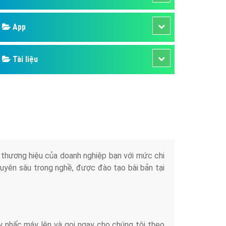
áp quảng cáo Youtube
Google
kế ứng dụng
 cáo Cốc Cốc hiệu quả
Bảng giá
 cáo Zalo chuyên nghiệp
ghĩa
Web Store
à gì
Dịch vụ liên quan
mềm ứng dụng hay
Other Ads
Quảng Cáo Google
App