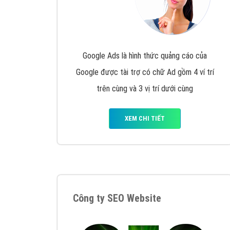
Tại sao chọn công ty Việt Ads làm đối 
Công ty Việt Ads thành lập từ năm 2013
, c
phí mà bạn có thể đầu tư cho marketing on
trung tâm marketing online uy tín hàng năm, l