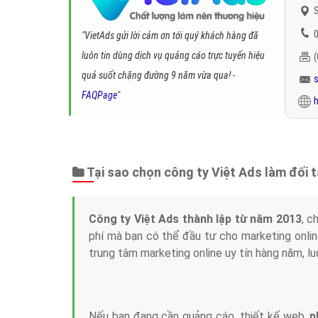
S
0
"VietAds gửi lời cảm ơn tới quý khách hàng đã
luôn tin dùng dịch vụ quảng cáo trực tuyến hiệu
quả suốt chặng đường 9 năm vừa qua! -
FAQPage
"
h