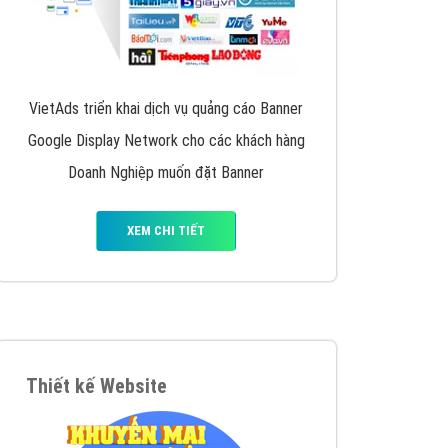
iển thương hiệu của doanh nghiệp bạn với mức chi
chuyên sâu trong nghề, được đào tạo bài bản tại