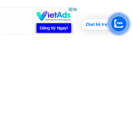
Chat hỗ trợ
Tìm công ty thiết kế website uy tín, chuyên
nghiệp tại Hà Nội là rất khó cho khách hàng.
VietAds xin giới thiệu công ty thiết kế Viet
XEM CHI TIẾT