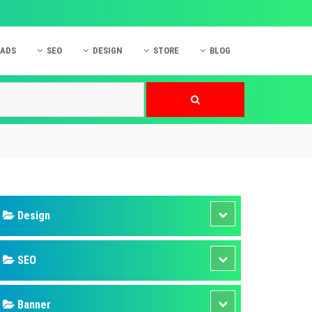
 ADS
SEO
DESIGN
STORE
BLOG
ner
 cáo Mobile
SEO Website
Thiết kế Web
nner
p quảng cáo Instagram
Dịch vụ SEO Website
Thiết kế Website
 cáo Zalo
Hỏi đáp SEO Google
Danh sách Website
 cáo Instagram
Thiết kế Landing Page
cáo Online
Dịch vụ thiết kế Website
 cáo Skype
Hỏi đáp Website
 cáo TVC
 cáo Cốc Cốc
mềm ứng dụng hay