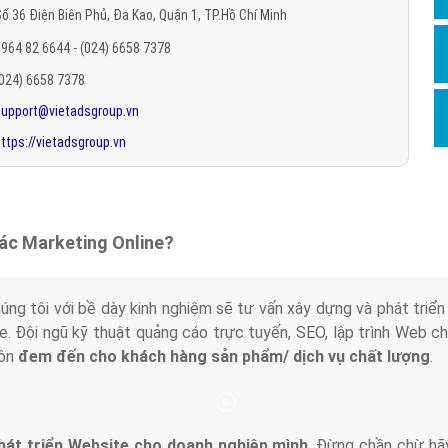
ố 36 Điện Biên Phủ, Đa Kao, Quận 1, TP.Hồ Chí Minh
Hỏi đ
964 82 6644 - (024) 6658 7378
Thiết 
(024) 6658 7378
Quảng
support@vietadsgroup.vn
Quảng
ttps://vietadsgroup.vn
Định n
Nghĩa l
Phần 