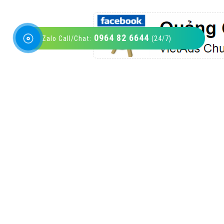
0964 82 6644
Zalo Call/Chat:
(24/7)
VietAds với đội ngũ SEOer giàu kinh nghiệm
được đào tạo bài bản tại các trung tâm SEO
lớn như: Litado, Inet, Vietmoz, Vinalink
XEM CHI TIẾT