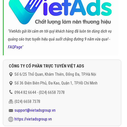
"VietAds gửi lời cảm ơn tới quý khách hàng đã luôn tin dùng dịch vụ
quảng cáo trực tuyến hiệu quả suốt chặng đường 9 năm vừa qua! -
FAQPage
"
CÔNG TY CỔ PHẦN TRỰC TUYẾN VIỆT ADS
Số 6/25 Thổ Quan, Khâm Thiên, Đống Đa, TP.Hà Nội
Số 36 Điện Biên Phủ, Đa Kao, Quận 1, TP.Hồ Chí Minh
0964 82 6644 - (024) 6658 7378
(024) 6658 7378
support@vietadsgroup.vn
https://vietadsgroup.vn