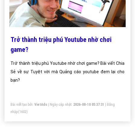
Trở thành triệu phú Youtube nhờ chơi
game?
Trở thành triệu phú Youtube nhờ chơi game? Bài viết Chia
Sẻ về sự Tuyệt vời mà Quảng cáo youtube đem lại cho
bạn?
Bài viết tạo bởi:
VietAds
| Ngày cập nhật:
2026-08-10 05:37:31
|
Đăng
nhập
(1602)