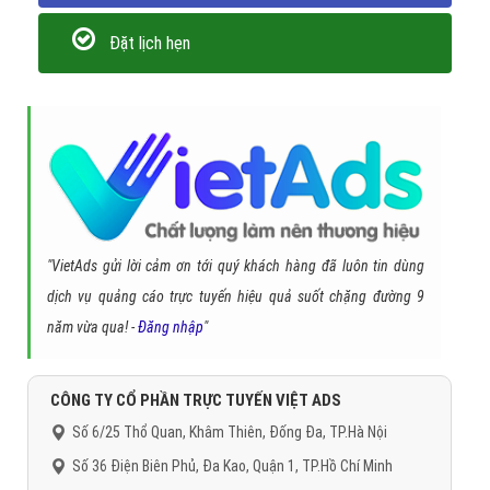
Đặt lịch hẹn
"VietAds gửi lời cảm ơn tới quý khách hàng đã luôn tin dùng
dịch vụ quảng cáo trực tuyến hiệu quả suốt chặng đường 9
năm vừa qua! -
Đăng nhập
"
CÔNG TY CỔ PHẦN TRỰC TUYẾN VIỆT ADS
Số 6/25 Thổ Quan, Khâm Thiên, Đống Đa, TP.Hà Nội
Số 36 Điện Biên Phủ, Đa Kao, Quận 1, TP.Hồ Chí Minh