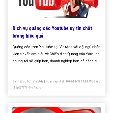
Dịch vụ quảng cáo Youtube uy tín chất
lượng hiệu quả
Quảng cáo trên Youtube tại VietAds với đội ngũ nhân
viên tư vấn am hiểu về Chiến dịch Quảng cáo Youtube,
chúng tôi sẽ giúp bạn, doanh nghiệp ban dễ dàng đạt
được mục đích quảng cáo trên Youtube của mình.
Bài viết tạo bởi:
VietAds
| Ngày cập nhật:
2024-12-31 18:18:45
|
Đăng
nhập
(5797) - No Audio