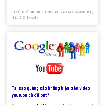
Bài viết tạo bởi:
VietAds
| Ngày cập nhật:
2024-12-31 20:25:08
|
Đăng
nhập
(3230) - No Audio
Tại sao quảng cáo không hiện trên video
youtube dù đã bật?