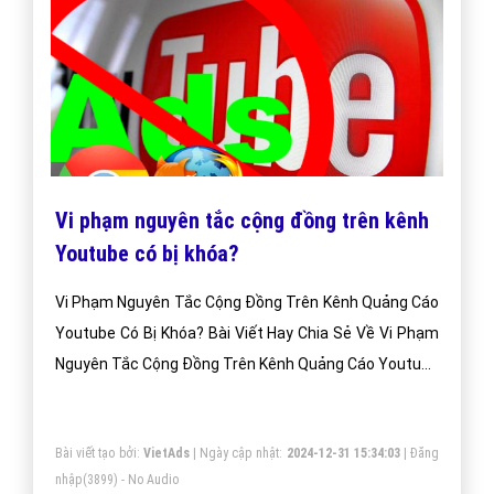
Vi phạm nguyên tắc cộng đồng trên kênh
Youtube có bị khóa?
Vi Phạm Nguyên Tắc Cộng Đồng Trên Kênh Quảng Cáo
Youtube Có Bị Khóa? Bài Viết Hay Chia Sẻ Về Vi Phạm
Nguyên Tắc Cộng Đồng Trên Kênh Quảng Cáo Youtube
Có Bị Khóa?
Bài viết tạo bởi:
VietAds
| Ngày cập nhật:
2024-12-31 15:34:03
|
Đăng
nhập
(3899) - No Audio