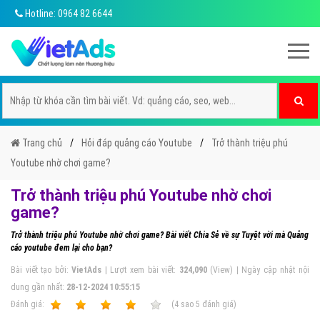
Hotline: 0964 82 6644
Trang chủ
Hỏi đáp quảng cáo Youtube
Trở thành triệu phú
Youtube nhờ chơi game?
Trở thành triệu phú Youtube nhờ chơi
game?
Trở thành triệu phú Youtube nhờ chơi game? Bài viết Chia Sẻ về sự Tuyệt vời mà Quảng
cáo youtube đem lại cho bạn?
Bài viết tạo bởi:
VietAds
| Lượt xem bài viết:
324,090
(View) | Ngày cập nhật nội
dung gần nhất:
28-12-2024 10:55:15
Ðánh giá:
1
2
3
4
5
(
4
sao
5
đánh giá)