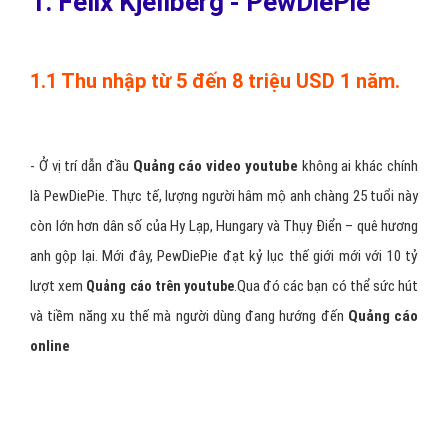
1. Felix Kjellberg - PewDiePie
1.1 Thu nhập từ 5 đến 8 triệu USD 1 năm.
- Ở vị trí dẫn đầu
Quảng cáo video youtube
không ai khác chính
là PewDiePie. Thực tế, lượng người hâm mộ anh chàng 25 tuổi này
còn lớn hơn dân số của Hy Lạp, Hungary và Thụy Điển – quê hương
anh gộp lại. Mới đây, PewDiePie đạt kỷ lục thế giới mới với 10 tỷ
lượt xem
.Qua đó các bạn có thể sức hút
Quảng cáo trên youtube
và tiềm năng xu thế mà người dùng đang hướng đến
Quảng cáo
online