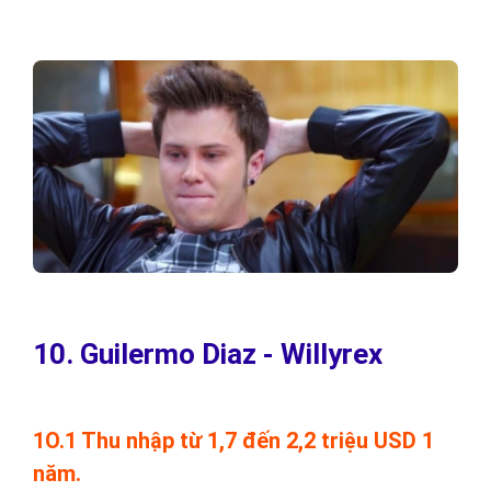
10. Guilermo Diaz - Willyrex
1O.1 Thu nhập từ 1,7 đến 2,2 triệu USD 1
năm.