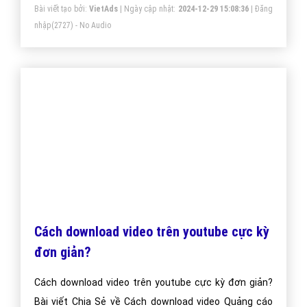
Bài viết tạo bởi:
VietAds
| Ngày cập nhật:
2024-12-29 15:08:36
|
Đăng
Đó chắc chắn là một số con số thống kê vô cùng ấn
nhập
(2727) - No Audio
tượng!
Cách download video trên youtube cực kỳ
đơn giản?
Cách download video trên youtube cực kỳ đơn giản?
Bài viết Chia Sẻ về Cách download video Quảng cáo