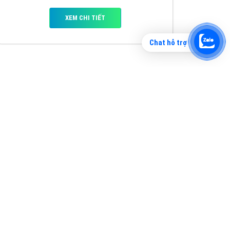
Chat hỗ trợ
Tìm công ty thiết kế website uy tín, chuyên
nghiệp tại Hà Nội là rất khó cho khách hàng.
VietAds xin giới thiệu công ty thiết kế Viet
XEM CHI TIẾT