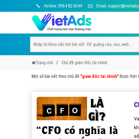
Hotline: 0964 82 6644
Email: support@vietads
Trang chủ
Chủ đề giám đốc tài chính
Một số bài viết theo chủ đề
"giám đốc tài chính"
được Việt A
C
Va
kh
số