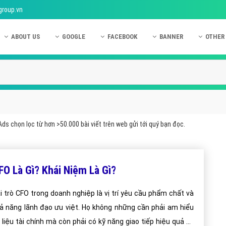
group.vn
ABOUT US
GOOGLE
FACEBOOK
BANNER
OTHER
Giới thiệu công ty Việt Ads
Kinh nghiệm quảng cáo Google
Kinh nghiệm quảng cáo Facebook
Dịch vụ quảng cáo Ban
Quảng
Hướng dẫn thanh toán Việt Ads
Kiến thức quảng cáo Google
Dịch vụ quảng cáo Facebook
Hỏi đáp quảng cáo Ba
Hỏi đá
Chính sách bảo mật Việt Ads
Dịch vụ quảng cáo Google
Kiến thức quảng cáo Facebook
Quảng cáo Banner
Quảng
Chính sách bảo hành & bảo trì Việt Ads
Quảng cáo Google Adwords
Quảng cáo Facebook
Quảng
ds chọn lọc từ hơn >50.000 bài viết trên web gửi tới quý bạn đọc.
Liên hệ Việt Ads
Các hình thức quảng cáo Google
Hỏi đáp Facebook
Quảng 
Chính sách đại lý Việt Ads
Hướng dẫn chạy quảng cáo Google
Quảng
FO Là Gì? Khái Niệm Là Gì?
Tiện ích mở rộng quảng cáo Google
Quảng
Hỏi đáp Google
Quảng
i trò CFO trong doanh nghiệp là vị trí yêu cầu phẩm chất và
ả năng lãnh đạo ưu việt. Họ không những cần phải am hiểu
Phần 
 liệu tài chính mà còn phải có kỹ năng giao tiếp hiệu quả và