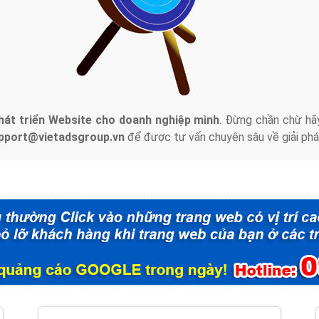
tác Marketing Online?
húng tôi với bề dày kinh nghiệm sẽ tư vấn xây dựng và phát tr
line. Đội ngũ kỹ thuật quảng cáo trực tuyến, SEO, lập trình Web 
uôn
đem đến cho khách hàng sản phẩm/ dịch vụ chất lượng
.