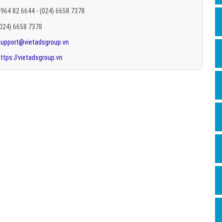
Hỏi đ
964 82 6644 - (024) 6658 7378
(024) 6658 7378
Thiết 
support@vietadsgroup.vn
Quảng
ttps://vietadsgroup.vn
Quảng
Định n
Nghĩa l
Phần 