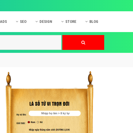
 ADS
SEO
DESIGN
STORE
BLOG
ner
 cáo Mobile
SEO Website
Thiết kế Web
nner
p quảng cáo Instagram
Dịch vụ SEO Website
Thiết kế Website
 cáo Zalo
Hỏi đáp SEO Google
Danh sách Website
 cáo Instagram
Thiết kế Landing Page
cáo Online
Dịch vụ thiết kế Website
 cáo Skype
Hỏi đáp Website
 cáo TVC
 cáo Cốc Cốc
mềm ứng dụng hay