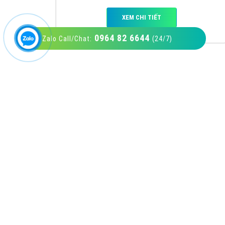
0964 82 6644
Zalo Call/Chat:
(24/7)
VietAds với đội ngũ SEOer giàu kinh nghiệm
được đào tạo bài bản tại các trung tâm SEO
lớn như: Litado, Inet, Vietmoz, Vinalink
XEM CHI TIẾT