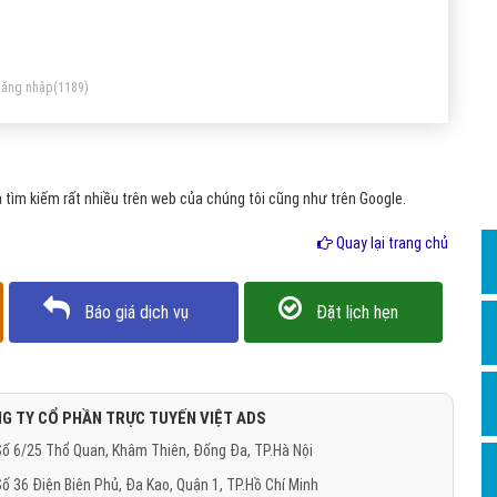
Dịch v
m nhìn, tư duy chiến lược tốt, khả năng lên kế hoạch, tổ
Hỏi đ
ức, thực hiện quy trình và quan tâm đến các số liệu chi tiết.
Hỏi đ
ăng nhập
(1189)
Hỏi đá
Hỏi đá
tìm kiếm rất nhiều trên web của chúng tôi cũng như trên Google.
Hỏi đ
Hỏi đá
Quay lại trang chủ
Hỏi đá
Báo giá dịch vụ
Đặt lịch hẹn
Quảng
Dịch v
Dịch v
G TY CỔ PHẦN TRỰC TUYẾN VIỆT ADS
Dịch v
ố 6/25 Thổ Quan, Khâm Thiên, Đống Đa, TP.Hà Nội
Dịch v
ố 36 Điện Biên Phủ, Đa Kao, Quận 1, TP.Hồ Chí Minh