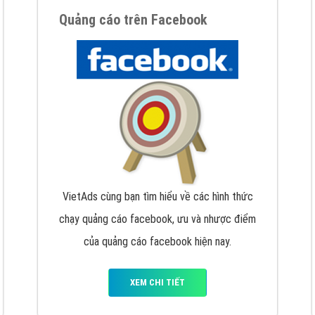
hát triển Website cho doanh nghiệp mình
. Đừng chần chừ hã
support@vietadsgroup.vn
để được tư vấn chuyên sâu về giải phá
Quảng cáo trên Facebook