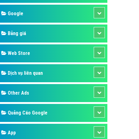
áp quảng cáo Youtube
Google
kế ứng dụng
 cáo Cốc Cốc hiệu quả
Bảng giá
 cáo Zalo chuyên nghiệp
ghĩa
Web Store
à gì
Dịch vụ liên quan
mềm ứng dụng hay
Other Ads
Quảng Cáo Google
App