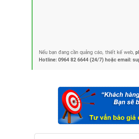
Tại sao chọn công ty Việt Ads làm đối 
Công ty Việt Ads thành lập từ năm 2013
, c
phí mà bạn có thể đầu tư cho marketing on
trung tâm marketing online uy tín hàng năm, l