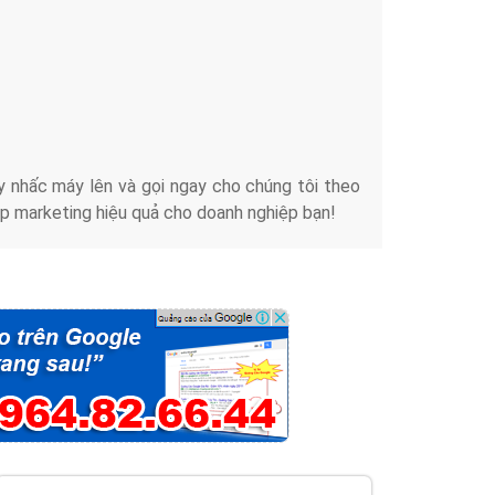
iển thương hiệu của doanh nghiệp bạn với mức chi
chuyên sâu trong nghề, được đào tạo bài bản tại