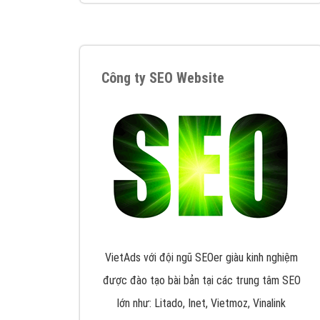
Google Ads là hình thức quảng cáo của
Google được tài trợ có chữ Ad gồm 4 ví trí
trên cùng và 3 vị trí dưới cùng
XEM CHI TIẾT
Công ty SEO Website