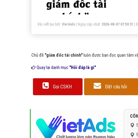
tầ
ch
Bài viết tạo bởi:
VietAds
| Ngày cập nhật:
2026-08-07 07:50:31
|
Đ
Chủ đề
"giám đốc tài chính"
luôn được bạn đọc quan tâm và 
Quay lại danh mục
"Hỏi đáp là gì"
Gọi CSKH
Đặt câu hỏi
CÔN
S
S