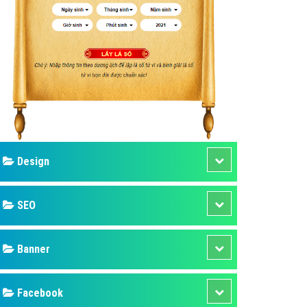
ụ Domain & Hosting
áp phần mềm
áp quảng cáo TVC
p quảng cáo mobile
p quảng cáo Online
áp quảng cáo Skype
p Domain & Hosting
Design
p viết bài Marketing
 cáo Youtube
SEO
ụ quảng cáo Youtube
ụ quảng cáo Cốc Cốc
Banner
ụ quảng cáo Tiktok
Facebook
ụ quảng cáo Zalo