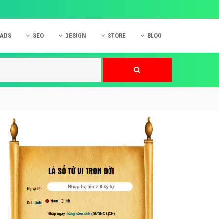
 ADS
SEO
DESIGN
STORE
BLOG
ner
 cáo Mobile
SEO Website
Thiết kế Web
nner
p quảng cáo Instagram
Dịch vụ SEO Website
Thiết kế Website
 cáo Zalo
Hỏi đáp SEO Google
Danh sách Website
 cáo Instagram
Thiết kế Landing Page
cáo Online
Dịch vụ thiết kế Website
 cáo Skype
Hỏi đáp Website
 cáo TVC
 cáo Cốc Cốc
mềm ứng dụng hay