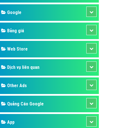
áp quảng cáo Youtube
Google
kế ứng dụng
 cáo Cốc Cốc hiệu quả
Bảng giá
 cáo Zalo chuyên nghiệp
ghĩa
Web Store
à gì
Dịch vụ liên quan
mềm ứng dụng hay
Other Ads
Quảng Cáo Google
App