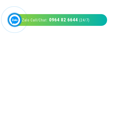
0964 82 6644
Zalo Call/Chat:
(24/7)
VietAds với đội ngũ SEOer giàu kinh nghiệm
được đào tạo bài bản tại các trung tâm SEO
lớn như: Litado, Inet, Vietmoz, Vinalink
XEM CHI TIẾT