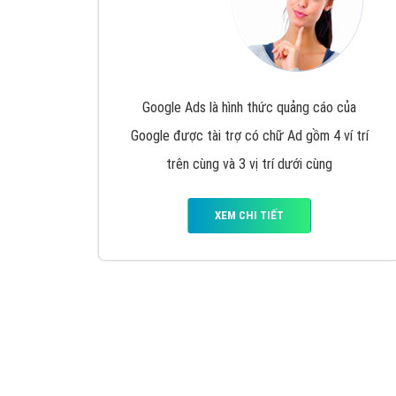
Google Ads là hình thức quảng cáo của
Google được tài trợ có chữ Ad gồm 4 ví trí
trên cùng và 3 vị trí dưới cùng
XEM CHI TIẾT
Công ty SEO Website