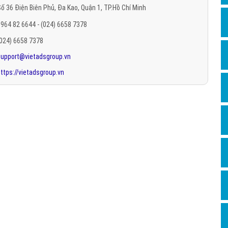
ố 36 Điện Biên Phủ, Đa Kao, Quận 1, TP.Hồ Chí Minh
Hỏi đ
964 82 6644 - (024) 6658 7378
Thiết 
(024) 6658 7378
Quảng
support@vietadsgroup.vn
Quảng
ttps://vietadsgroup.vn
Định n
Nghĩa l
Phần 