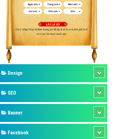
ụ Domain & Hosting
áp phần mềm
áp quảng cáo TVC
p quảng cáo mobile
p quảng cáo Online
áp quảng cáo Skype
p Domain & Hosting
Design
p viết bài Marketing
 cáo Youtube
SEO
ụ quảng cáo Youtube
ụ quảng cáo Cốc Cốc
Banner
ụ quảng cáo Tiktok
Facebook
ụ quảng cáo Zalo