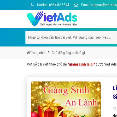
Hotline: 0964 82 6644
Email: support@vietads
Trang chủ
Chủ đề giáng sinh là gì
Một số bài viết theo chủ đề
"giáng sinh là gì"
được Việt Ads 
L
S
Th
đạ