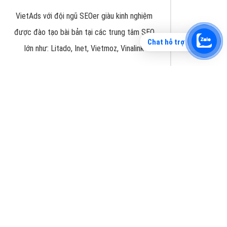
Chat hỗ trợ
Tìm công ty thiết kế website uy tín, chuyên
nghiệp tại Hà Nội là rất khó cho khách hàng.
VietAds xin giới thiệu công ty thiết kế Viet
XEM CHI TIẾT