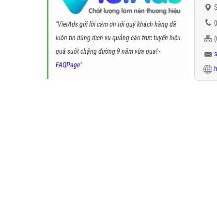
S
0
"VietAds gửi lời cảm ơn tới quý khách hàng đã
luôn tin dùng dịch vụ quảng cáo trực tuyến hiệu
quả suốt chặng đường 9 năm vừa qua! -
FAQPage
"
h