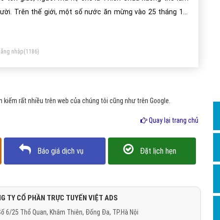
Dịch v
ười. Trên thế giới, một số nước ăn mừng vào 25 tháng 12,
Hỏi đ
t số nước lại vào tối ngày 24 tháng 12.
Hỏi đ
ăng nhập
(1186)
Hỏi đá
Hỏi đá
Hỏi đ
 kiếm rất nhiều trên web của chúng tôi cũng như trên Google.
Hỏi đá
Quay lại trang chủ
Hỏi đá
Quảng
Báo giá dịch vụ
Đặt lịch hẹn
Dịch v
Dịch v
Dịch v
G TY CỔ PHẦN TRỰC TUYẾN VIỆT ADS
ố 6/25 Thổ Quan, Khâm Thiên, Đống Đa, TP.Hà Nội
Dịch v