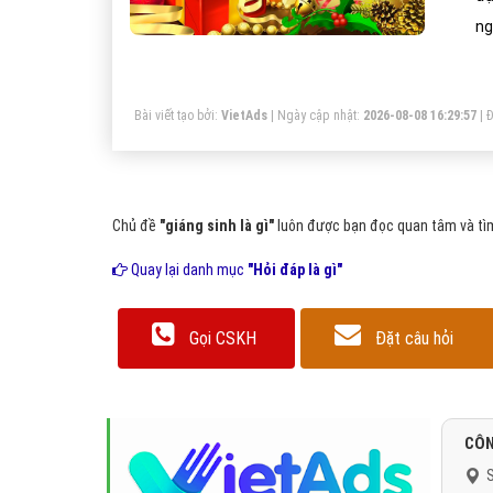
ng
mộ
Bài viết tạo bởi:
VietAds
| Ngày cập nhật:
2026-08-08 16:29:57
|
Đ
Chủ đề
"giáng sinh là gì"
luôn được bạn đọc quan tâm và tìm
Quay lại danh mục
"Hỏi đáp là gì"
Gọi CSKH
Đặt câu hỏi
CÔN
S