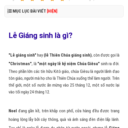
MỤC LỤC BÀI VIẾT
[HIỆN]
Lễ Giáng sinh là gì?
"Lễ giáng sinh"
hay
(lễ Thiên Chúa giáng sinh)
, còn được gọi là
"Christmas"
, là
"một ngày lễ kỷ niệm Chúa Giêsu"
sinh ra đời.
Theo phần lớn các tín hữu Kitô giáo, chúa Giêsu là người lãnh đạo
tôn giáo, người mà họ cho là Thiên Chúa xuống thế làm người. Trên
thế giới, một số nước ăn mừng vào 25 tháng 12, một số nước lại
vào tối ngày 24 tháng 12.
Noel
đang gần kề, trên khắp con phố, cửa hàng đều được trang
hoàng lộng lẫy bởi cây thông, quà và ánh sáng đèn điện lấp lánh.