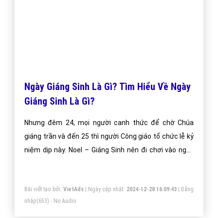
người lãnh đạo tôn giáo, người mà họ cho là Thiên
Chúa xuống thế làm người. Trên thế giới, một số nước
ăn mừng vào 25 tháng 12, một số nước lại vào tối ngày
24 tháng 12.
Bài viết tạo bởi:
VietAds
| Ngày cập nhật:
2024-12-29 12:12:38
|
Đăng
nhập
(791) - No Audio