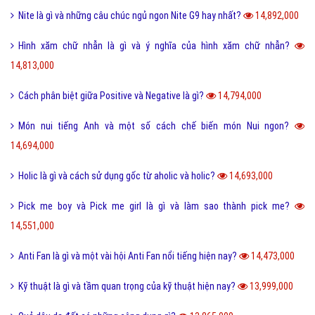
Tại sao từ GNITE được giới trẻ hiện nay thích sử dụng?
17,388,000
Les là gì và những thuật ngữ thường dùng cho Les?
16,716,000
Ngôn lù là gì và một số thuật ngữ hay trong tiểu thuyết?
16,508,000
Post là gì và sự khác nhau giữa Post với Page?
15,603,000
5 cách nhận Spin, chạy Spin Coin Master miễn phí hàng ngày
15,496,000
Tổng hợp bộ mật mã con số tình yêu tiếng Trung?
15,135,000
Nite là gì và những câu chúc ngủ ngon Nite G9 hay nhất?
14,892,000
Hình xăm chữ nhẫn là gì và ý nghĩa của hình xăm chữ nhẫn?
14,813,000
Cách phân biệt giữa Positive và Negative là gì?
14,794,000