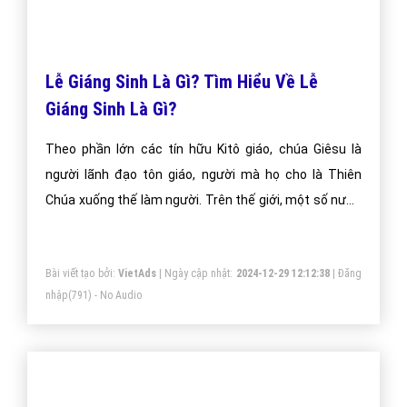
24 tháng 12.
Bài viết tạo bởi:
VietAds
| Ngày cập nhật:
2024-12-28 12:44:08
|
Đăng
nhập
(1142) - No Audio
Lễ Giáng Sinh Là Gì? Tìm Hiểu Về Lễ
Giáng Sinh Là Gì?
Theo phần lớn các tín hữu Kitô giáo, chúa Giêsu là