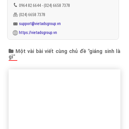
"VietAds gửi lời cảm ơn tới quý khách hàng đã luôn tin dùng
dịch vụ quảng cáo trực tuyến hiệu quả suốt chặng đường 9
năm vừa qua! -
Đăng nhập
"
CÔNG TY CỔ PHẦN TRỰC TUYẾN VIỆT ADS
Số 6/25 Thổ Quan, Khâm Thiên, Đống Đa, TP.Hà Nội
Số 36 Điện Biên Phủ, Đa Kao, Quận 1, TP.Hồ Chí Minh
0964 82 6644 - (024) 6658 7378
(024) 6658 7378
support@vietadsgroup.vn
https://vietadsgroup.vn