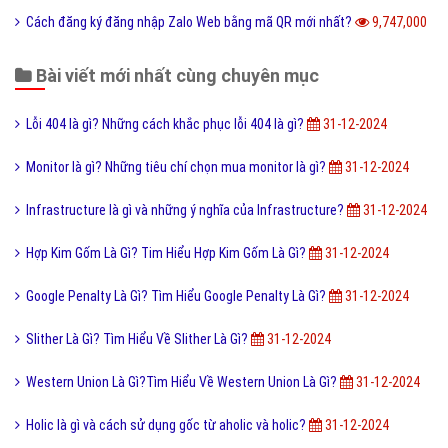
Tìm hiểu ý nghĩa của từ Beep hay Bíp Bép là gì?
9,903,000
Đào tạo là gì và những lợi ích khi được đào tạo bài bản?
9,891,000
Online là gì và ứng dụng Online trong công nghệ ra sao?
9,866,000
Ý nghĩa của từ HỌC TRƯỞNG trong giới trẻ hiện nay?
9,831,000
Công nghệ cấy truyền phôi là gì và nó có những lợi ích gì?
9,768,000
Điốt quang là gì và nguyên lý hoạt động Điốt quang ra sao?
9,762,000
Cách đăng ký đăng nhập Zalo Web bằng mã QR mới nhất?
9,747,000
Bài viết mới nhất cùng chuyên mục
Lỗi 404 là gì? Những cách khắc phục lỗi 404 là gì?
31-12-2024
Monitor là gì? Những tiêu chí chọn mua monitor là gì?
31-12-2024