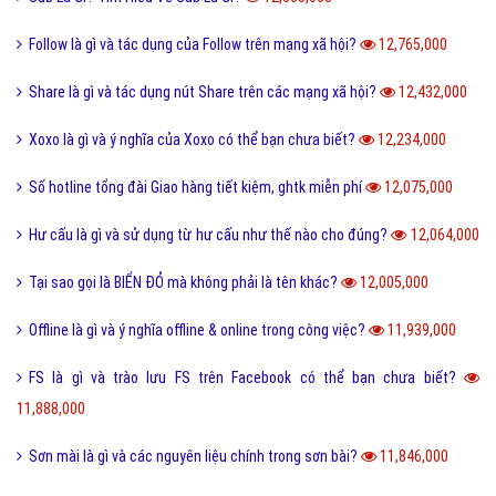
Định hướng là gì và cách định hướng nghề nghiệp tương lai?
13,374,000
Reactions Facebook là gì và cách sử dụng Reactions Facebook?
13,320,000
Like là gì và tầm quan trọng của nút Like trên Facebook?
13,180,000
Tiamo là gì và ý nghĩa Tiamo trong giới trẻ hiện nay?
13,134,000
Thấu kính hội tụ là gì và ứng dụng của thấu kính hội tụ?
13,022,000
Sub Là Gì? Tìm Hiểu Về Sub Là Gì?
12,860,000
Follow là gì và tác dụng của Follow trên mạng xã hội?
12,765,000
Share là gì và tác dụng nút Share trên các mạng xã hội?
12,432,000
Xoxo là gì và ý nghĩa của Xoxo có thể bạn chưa biết?
12,234,000
Số hotline tổng đài Giao hàng tiết kiệm, ghtk miễn phí
12,075,000