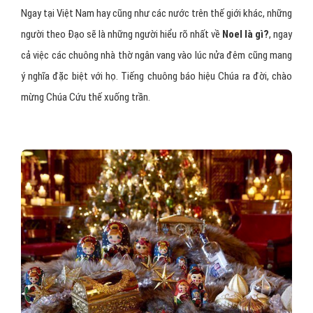
Lễ Giáng sinh mang thông điệp là gì?
Noel
cũng mang thông điệp hòa bình: “Vinh danh Thượng Đế trên
cao – Bình an cho người dưới thế”. Câu hát này thường được cất
lên bởi những thiên thần báo tin sự xuất hiện của vị cứu thế và
Noel
cũng là ngày người ta chia sẻ với những ai bị bỏ rơi, bị cô đơn,
bệnh hoạn, già yếu…
Ngay tại Việt Nam hay cũng như các nước trên thế giới khác, những
người theo Đạo sẽ là những người hiểu rõ nhất về
Noel là gì?
, ngay
cả việc các chuông nhà thờ ngân vang vào lúc nửa đêm cũng mang
ý nghĩa đặc biệt với họ. Tiếng chuông báo hiệu Chúa ra đời, chào
mừng Chúa Cứu thế xuống trần.