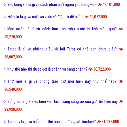
I love you 3000 là gì và những ý nghĩa I love you 3000?
87,712,000
Honey là gì và có nên gọi người yêu là Honey không?
65,467,000
Sự khác biệt giữa File cứng và File mềm là gì?
63,739,000
Wall là gì và bão Wall trên Facebook có nghĩa là gì?
55,244,000
Điệp ngữ là gì và một vài ví dụ điệp ngữ dễ hiểu?
44,703,000
Dame là gì trên Facebook và một vài ý nghĩa khác của Dame?
43,942,000
Yếu bóng vía là gì và cách nhận biết người yếu bóng vía?
42,101,000
Điệp từ là gì và một vài ví dụ về điệp từ dễ hiểu?
41,072,000
Màu nước là gì và cách làm tan màu nước bị khô hiệu quả?
40,270,000
Tarot là gì và những điều về bói Tarot có thể bạn chưa biết?