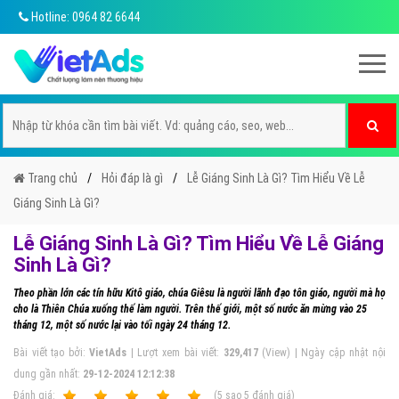
Hotline: 0964 82 6644
Trang chủ
Hỏi đáp là gì
Lễ Giáng Sinh Là Gì? Tìm Hiểu Về Lễ
Giáng Sinh Là Gì?
Lễ Giáng Sinh Là Gì? Tìm Hiểu Về Lễ Giáng
Sinh Là Gì?
Theo phần lớn các tín hữu Kitô giáo, chúa Giêsu là người lãnh đạo tôn giáo, người mà họ
cho là Thiên Chúa xuống thế làm người. Trên thế giới, một số nước ăn mừng vào 25
tháng 12, một số nước lại vào tối ngày 24 tháng 12.
Bài viết tạo bởi:
VietAds
| Lượt xem bài viết:
329,417
(View) | Ngày cập nhật nội
dung gần nhất:
29-12-2024 12:12:38
Ðánh giá:
1
2
3
4
5
(
5
sao
5
đánh giá)