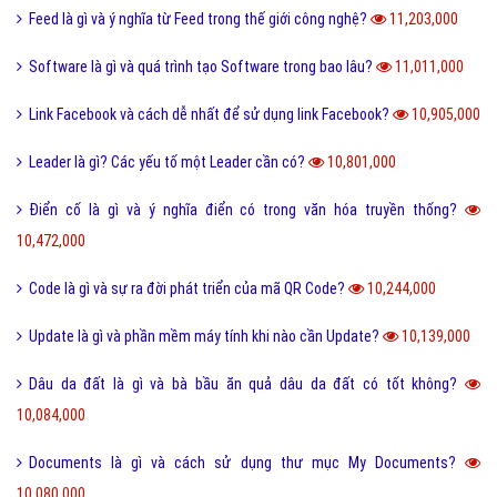
San hô là gì và đặc điểm của san hô như thế nào?
11,505,000
Sử dụng DẦU ĂN với quan hệ tình dục có nguy hiểm?
11,504,000
Trộm vía là gì và tại sao lại nói trộm vía khi khen trẻ nhỏ?
11,406,000
Điện thoại di động là gì và cấu tạo điện thoại di động?
11,376,000
Đường link là gì và các loại đường link thường gặp hiện nay?
11,354,000
Scam là gì? Những ý nghĩa của Scam
11,314,000
Feed là gì và ý nghĩa từ Feed trong thế giới công nghệ?
11,203,000
Software là gì và quá trình tạo Software trong bao lâu?
11,011,000
Link Facebook và cách dễ nhất để sử dụng link Facebook?
10,905,000
Leader là gì? Các yếu tố một Leader cần có?
10,801,000