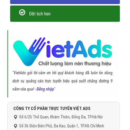
tiếng anh
không khí giáng sinh
noel tính ngày âm hay dương
noel
ngày mấy 2016
ngày noel 2016
Gọi CSKH
Đặt câu hỏi
Báo giá dịch vụ
Đặt lịch hẹn