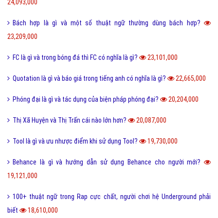
Tuyến tính là gì và những ý nghĩa của tuyến tính?
27,607,000
Dame là gì và dame được hiểu như thế nào trong Game?
27,338,000
Ẩn dụ là gì và những tác dụng biện pháp tu từ ẩn dụ?
26,950,000
Ô môi là gì? Nguyên nhân và Dấu hiệu nhận biết ô môi
25,888,000
Nội dung quy tắc 5M trong sản xuất và kinh doanh hiện nay?
25,835,000
Status là gì và cách đăng Status trên Facebook nhanh chóng?
24,093,000
Bách hợp là gì và một số thuật ngữ thường dùng bách hợp?
23,209,000
FC là gì và trong bóng đá thì FC có nghĩa là gì?
23,101,000
Quotation là gì và báo giá trong tiếng anh có nghĩa là gì?
22,665,000