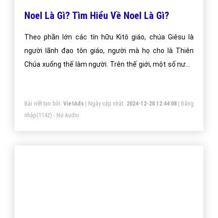
Một vài bài viết cùng chủ đề "giáng sinh là
gì"
Noel Là Gì? Tìm Hiểu Về Noel Là Gì?
Theo phần lớn các tín hữu Kitô giáo, chúa Giêsu là
người lãnh đạo tôn giáo, người mà họ cho là Thiên
Chúa xuống thế làm người. Trên thế giới, một số nước
ăn mừng vào 25 tháng 12, một số nước lại vào tối ngày