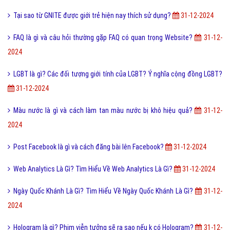
Anti Fan là gì và một vài hội Anti Fan nổi tiếng hiện nay?
31-12-2024
Nồi áp suất cơ là gì và ưu nhược điểm của nồi áp suất cơ?
31-12-
2024
Quảng Cáo Ads Là Gì? Tìm Hiểu Quảng Cáo Ads Là Gì?
31-12-2024
Post là gì và sự khác nhau giữa Post với Page?
31-12-2024
Tiến hóa là gì và quá trình tiến hóa diễn ra như thế nào?
31-12-2024
Desktop là gì và các loại màn hình Desktop thông dụng?
31-12-2024
Tại sao từ GNITE được giới trẻ hiện nay thích sử dụng?
31-12-2024
FAQ là gì và câu hỏi thường gặp FAQ có quan trọng Website?
31-12-
2024
LGBT là gì? Các đối tượng giới tính của LGBT? Ý nghĩa cộng đồng LGBT?
31-12-2024