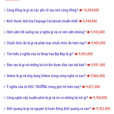
Điển cố là gì và ý nghĩa điển có trong văn hóa truyền thống?
10,472,000
Code là gì và sự ra đời phát triển của mã QR Code?
10,244,000
Update là gì và phần mềm máy tính khi nào cần Update?
10,139,000
Dâu da đất là gì và bà bầu ăn quả dâu da đất có tốt không?
10,084,000
Documents là gì và cách sử dụng thư mục My Documents?
10,080,000
Cộng đồng là gì và các yếu tố tạo nên cộng đồng?
10,004,000
Kích thước ảnh bìa Fanpage Facebook chuẩn nhất
9,944,000
Hình xăm Hổ xuống núi ý nghĩa gì và có nên xăm không?
9,932,000
Chuỗi thức ăn là gì và phân loại chuỗi thức ăn hiện nay?
9,905,000