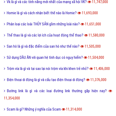
Hư cấu là gì và sử dụng từ hư cấu như thế nào cho đúng?
12,064,000
Tại sao gọi là BIỂN ĐỎ mà không phải là tên khác?
12,005,000
Offline là gì và ý nghĩa offline & online trong công việc?
11,939,000
FS là gì và trào lưu FS trên Facebook có thể bạn chưa biết?
11,888,000
Sơn mài là gì và các nguyên liệu chính trong sơn bài?
11,846,000
Vk là gì và các tính năng mới nhất của mạng xã hội VK?
11,747,000
Homie là gì và cách nhận biết thế nào là Homie?
11,693,000
Phân loại các loài THỦY SẢN gồm những loài nào?
11,651,000
Thể thao là gì và các lợi ích của hoạt động thể thao?
11,580,000