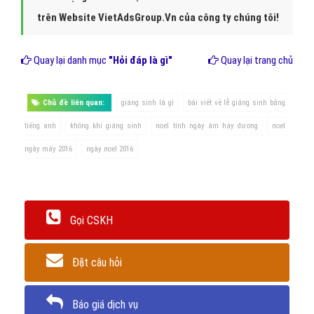
Kết Luận: "Lễ giáng sinh"
hay
(lễ Thiên Chúa giáng sinh)
, còn
được gọi là
"Christmas"
, là
"một ngày lễ kỷ niệm Chúa
Giêsu"
sinh ra đời. Theo phần lớn các tín hữu Kitô giáo,
chúa Giêsu là người lãnh đạo tôn giáo, người mà họ cho là Thiên
Chúa xuống thế làm người. Trên thế giới, một số nước ăn mừng
vào 25 tháng 12, một số nước lại vào tối ngày 24 tháng 12.
Trân trọng! Cảm ơn bạn đã luôn theo dõi các bài viết
trên Website VietAdsGroup.Vn của công ty chúng tôi!
Quay lại danh mục
"Hỏi đáp là gì"
Quay lại trang chủ
Chủ đề liên quan:
giáng sinh là gì
bài viết về lễ giáng sinh bằng