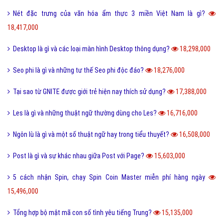
Phóng đại là gì và tác dụng của biện pháp phóng đại?
20,204,000
Thị Xã Huyện và Thị Trấn cái nào lớn hơn?
20,087,000
Tool là gì và ưu nhược điểm khi sử dụng Tool?
19,730,000
Behance là gì và hướng dẫn sử dụng Behance cho người mới?
19,121,000
100+ thuật ngữ trong Rap cực chất, người chơi hệ Underground phải
biết
18,610,000
Nét đặc trưng của văn hóa ẩm thực 3 miền Việt Nam là gì?
18,417,000
Desktop là gì và các loại màn hình Desktop thông dụng?
18,298,000
Seo phi là gì và những tư thế Seo phi độc đáo?
18,276,000