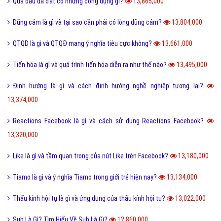
Món nui tiếng Anh và một số cách chế biến món Nui ngon?
14,694,000
Holic là gì và cách sử dụng gốc từ aholic và holic?
14,693,000
Pick me boy và Pick me girl là gì và làm sao thành pick me?
14,551,000
Anti Fan là gì và một vài hội Anti Fan nổi tiếng hiện nay?
14,473,000
Kỹ thuật là gì và tầm quan trọng của kỹ thuật hiện nay?
13,999,000
Quả dâu da đất có những công dụng gì?
13,865,000
Dũng cảm là gì và tại sao cần phải có lòng dũng cảm?
13,804,000
QTQD là gì và QTQĐ mang ý nghĩa tiêu cực không?
13,661,000
Tiến hóa là gì và quá trình tiến hóa diễn ra như thế nào?
13,495,000