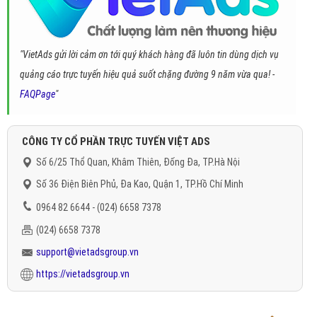
"VietAds gửi lời cảm ơn tới quý khách hàng đã luôn tin dùng dịch vụ
quảng cáo trực tuyến hiệu quả suốt chặng đường 9 năm vừa qua! -
FAQPage
"
CÔNG TY CỔ PHẦN TRỰC TUYẾN VIỆT ADS
Số 6/25 Thổ Quan, Khâm Thiên, Đống Đa, TP.Hà Nội
Số 36 Điện Biên Phủ, Đa Kao, Quận 1, TP.Hồ Chí Minh
0964 82 6644 - (024) 6658 7378
(024) 6658 7378
support@vietadsgroup.vn
https://vietadsgroup.vn