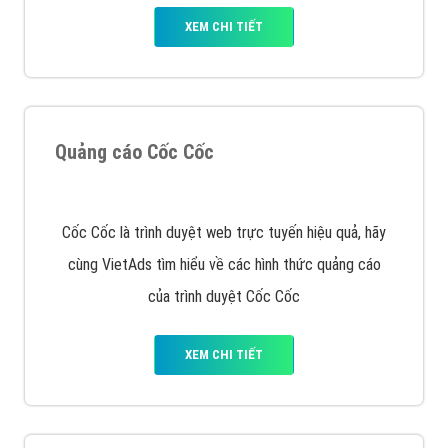
Tìm công ty thiết kế website uy tín, chuyên nghiệp tại
Hà Nội là rất khó cho khách hàng. VietAds xin giới
thiệu công ty thiết kế Viet
XEM CHI TIẾT
Quảng cáo Cốc Cốc