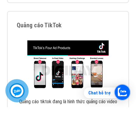
Vì sao doanh nghiệp bạn nên quảng cáo trên Zalo?
Hãy cùng VietAds tìm hiểu về các hình thức quảng
cáo Zalo hiệu quả
XEM CHI TIẾT
Chat hỗ trợ
Quảng cáo TikTok