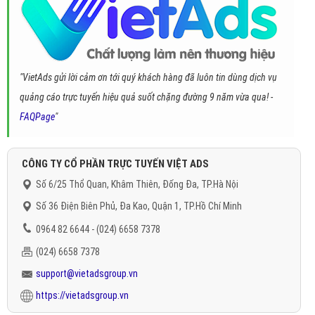
"VietAds gửi lời cảm ơn tới quý khách hàng đã luôn tin dùng dịch vụ
quảng cáo trực tuyến hiệu quả suốt chặng đường 9 năm vừa qua! -
FAQPage
"
CÔNG TY CỔ PHẦN TRỰC TUYẾN VIỆT ADS
Số 6/25 Thổ Quan, Khâm Thiên, Đống Đa, TP.Hà Nội
Số 36 Điện Biên Phủ, Đa Kao, Quận 1, TP.Hồ Chí Minh
0964 82 6644 - (024) 6658 7378
(024) 6658 7378
support@vietadsgroup.vn
https://vietadsgroup.vn