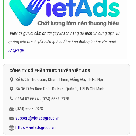
"VietAds gửi lời cảm ơn tới quý khách hàng đã luôn tin dùng dịch vụ
quảng cáo trực tuyến hiệu quả suốt chặng đường 9 năm vừa qua! -
FAQPage
"
CÔNG TY CỔ PHẦN TRỰC TUYẾN VIỆT ADS
Số 6/25 Thổ Quan, Khâm Thiên, Đống Đa, TP.Hà Nội
Số 36 Điện Biên Phủ, Đa Kao, Quận 1, TP.Hồ Chí Minh
0964 82 6644 - (024) 6658 7378
(024) 6658 7378
support@vietadsgroup.vn
https://vietadsgroup.vn