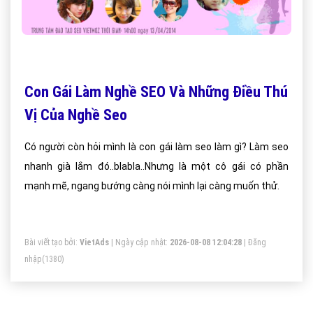
Con Gái Làm Nghề SEO Và Những Điều Thú
Vị Của Nghề Seo
Có người còn hỏi mình là con gái làm seo làm gì? Làm seo
nhanh già lắm đó..blabla..Nhưng là một cô gái có phần
mạnh mẽ, ngang bướng càng nói mình lại càng muốn thử.
Bài viết tạo bởi:
VietAds
| Ngày cập nhật:
2026-08-08 12:04:28
|
Đăng
nhập
(1380)