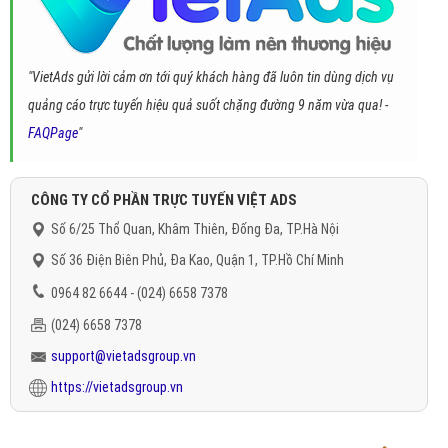
"VietAds gửi lời cảm ơn tới quý khách hàng đã luôn tin dùng dịch vụ
quảng cáo trực tuyến hiệu quả suốt chặng đường 9 năm vừa qua! -
FAQPage
"
CÔNG TY CỔ PHẦN TRỰC TUYẾN VIỆT ADS
Số 6/25 Thổ Quan, Khâm Thiên, Đống Đa, TP.Hà Nội
Số 36 Điện Biên Phủ, Đa Kao, Quận 1, TP.Hồ Chí Minh
0964 82 6644 - (024) 6658 7378
(024) 6658 7378
support@vietadsgroup.vn
https://vietadsgroup.vn