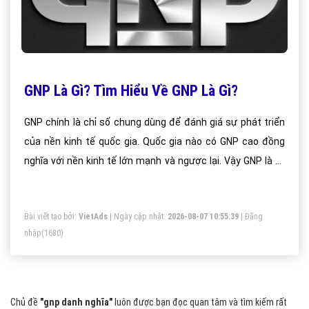
GNP Là Gì? Tìm Hiểu Về GNP Là Gì?
GNP chính là chỉ số chung dùng để đánh giá sự phát triển
của nền kinh tế quốc gia. Quốc gia nào có GNP cao đồng
nghĩa với nền kinh tế lớn mạnh và ngược lại. Vậy GNP là gì,
mời bạn đọc theo dõi bài viết này
Bài viết tạo bởi:
VietAds
| Ngày cập nhật:
2026-08-07 10:55:39
|
Đăng
nhập
(1680)
Chủ đề
"gnp danh nghĩa"
luôn được bạn đọc quan tâm và tìm kiếm rất