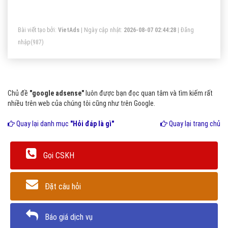
kiếm tiền từ Google, Google sẽ trả cho bạn số tiền nhất
định trên mỗi click vào banner đặt trên web của bạn.
Bài viết tạo bởi:
VietAds
| Ngày cập nhật:
2026-08-07 02:44:28
|
Đăng
nhập
(987)
Chủ đề
"google adsense"
luôn được bạn đọc quan tâm và tìm kiếm rất
nhiều trên web của chúng tôi cũng như trên Google.
Quay lại danh mục
"Hỏi đáp là gì"
Quay lại trang chủ
Gọi CSKH
Đặt câu hỏi
Báo giá dịch vụ