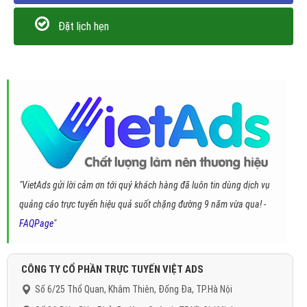
Đặt lịch hẹn
"VietAds gửi lời cảm ơn tới quý khách hàng đã luôn tin dùng dịch vụ
quảng cáo trực tuyến hiệu quả suốt chặng đường 9 năm vừa qua! -
FAQPage
"
CÔNG TY CỔ PHẦN TRỰC TUYẾN VIỆT ADS
Số 6/25 Thổ Quan, Khâm Thiên, Đống Đa, TP.Hà Nội