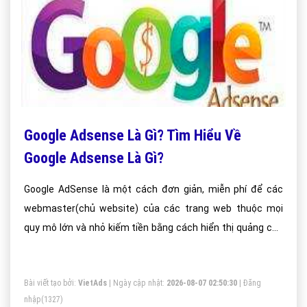
Google Adsense Là Gì? Tìm Hiểu Về
Google Adsense Là Gì?
Google AdSense là một cách đơn giản, miễn phí để các
webmaster(chủ website) của các trang web thuộc mọi
quy mô lớn và nhỏ kiếm tiền bằng cách hiển thị quảng cáo
Google trên các trang web của họ.
Bài viết tạo bởi:
VietAds
| Ngày cập nhật:
2026-08-07 02:50:30
|
Đăng
nhập
(1327)