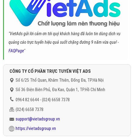
"VietAds gửi lời cảm ơn tới quý khách hàng đã luôn tin dùng dịch vụ
quảng cáo trực tuyến hiệu quả suốt chặng đường 9 năm vừa qua! -
FAQPage
"
CÔNG TY CỔ PHẦN TRỰC TUYẾN VIỆT ADS
Số 6/25 Thổ Quan, Khâm Thiên, Đống Đa, TP.Hà Nội
Số 36 Điện Biên Phủ, Đa Kao, Quận 1, TP.Hồ Chí Minh
0964 82 6644 - (024) 6658 7378
(024) 6658 7378
support@vietadsgroup.vn
https://vietadsgroup.vn