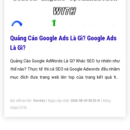
Quảng Cáo Google Ads Là Gì? Google Ads
Là Gì?
Quảng Cáo Google AdWords Là Gì? Khác SEO tự nhiên như
thế nào? Thực tế thì cả SEO và Google Adwords đều nhằm
mục đích đưa trang web lên top của trang kết quả tìm
kiếm. Dưới đây là một số so sánh giữa SEO và Google
Adwords.
Bài viết tạo bởi:
VietAds
| Ngày cập nhật:
2026-08-09 08:25:41
|
Đăng
nhập
(1210)