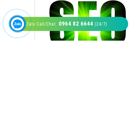
0964 82 6644
Zalo Call/Chat:
(24/7)
VietAds với đội ngũ SEOer giàu kinh nghiệm
được đào tạo bài bản tại các trung tâm SEO
lớn như: Litado, Inet, Vietmoz, Vinalink
XEM CHI TIẾT