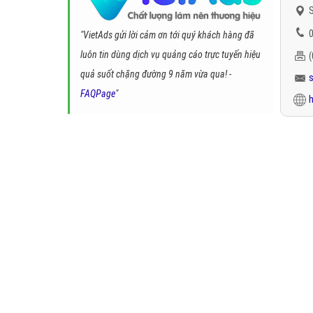
S
0
"VietAds gửi lời cảm ơn tới quý khách hàng đã
luôn tin dùng dịch vụ quảng cáo trực tuyến hiệu
quả suốt chặng đường 9 năm vừa qua! -
FAQPage
"
h