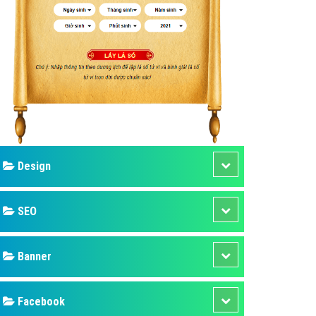
ụ Domain & Hosting
áp phần mềm
áp quảng cáo TVC
p quảng cáo mobile
p quảng cáo Online
áp quảng cáo Skype
p Domain & Hosting
Design
p viết bài Marketing
 cáo Youtube
SEO
ụ quảng cáo Youtube
ụ quảng cáo Cốc Cốc
Banner
ụ quảng cáo Tiktok
Facebook
ụ quảng cáo Zalo