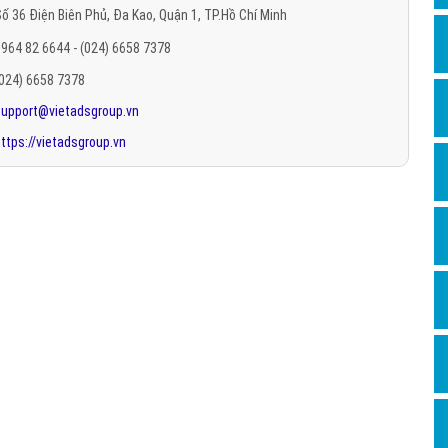
ố 36 Điện Biên Phủ, Đa Kao, Quận 1, TP.Hồ Chí Minh
Hỏi đ
964 82 6644 - (024) 6658 7378
Thiết 
(024) 6658 7378
Quảng
support@vietadsgroup.vn
Quảng
ttps://vietadsgroup.vn
Định n
Nghĩa l
Phần 