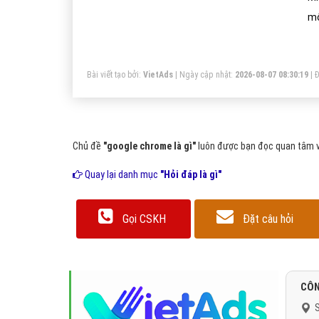
mộ
Bài viết tạo bởi:
VietAds
| Ngày cập nhật:
2026-08-07 08:30:19
|
Đ
Chủ đề
"google chrome là gì"
luôn được bạn đọc quan tâm và
Quay lại danh mục
"Hỏi đáp là gì"
Gọi CSKH
Đặt câu hỏi
CÔN
S