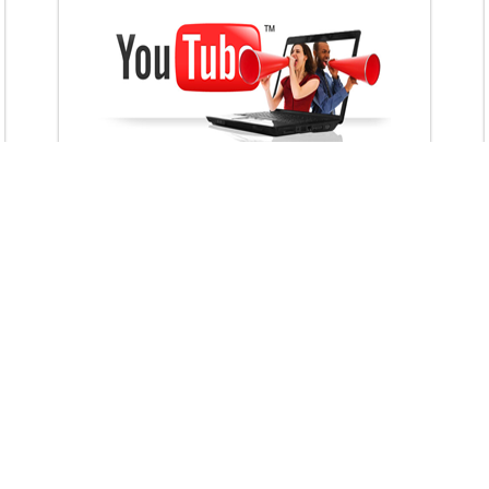
VietAds với đội ngũ chuyên viên tư ấn am
hiểu về chiến dịch quảng cáo Youtube sẽ tư
vấn bạn giải pháp tối ưu, hiệu quả nhất
XEM CHI TIẾT