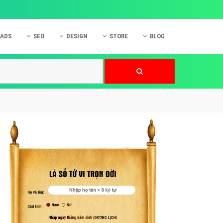
 ADS
SEO
DESIGN
STORE
BLOG
ner
 cáo Mobile
SEO Website
Thiết kế Web
nner
p quảng cáo Instagram
Dịch vụ SEO Website
Thiết kế Website
 cáo Zalo
Hỏi đáp SEO Google
Danh sách Website
 cáo Instagram
Thiết kế Landing Page
cáo Online
Dịch vụ thiết kế Website
 cáo Skype
Hỏi đáp Website
 cáo TVC
 cáo Cốc Cốc
mềm ứng dụng hay