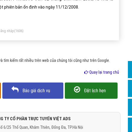
Dịch v
t phiên bản ổn định vào ngày 11/12/2008.
Hỏi đ
Hỏi đ
ăng nhập
(1606)
Hỏi đá
Hỏi đá
Hỏi đ
 tìm kiếm rất nhiều trên web của chúng tôi cũng như trên Google.
Hỏi đá
Quay lại trang chủ
Hỏi đá
Quảng
Báo giá dịch vụ
Đặt lịch hẹn
Dịch v
Dịch v
Dịch v
G TY CỔ PHẦN TRỰC TUYẾN VIỆT ADS
ố 6/25 Thổ Quan, Khâm Thiên, Đống Đa, TP.Hà Nội
Dịch v