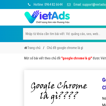
Hotline: 0964 82 6644
Email: support@vietads
Trang chủ
Chủ đề google chrome là gì
Một số bài viết theo chủ đề
"google chrome là gì"
được Việt 
G
C
Nó
Mi