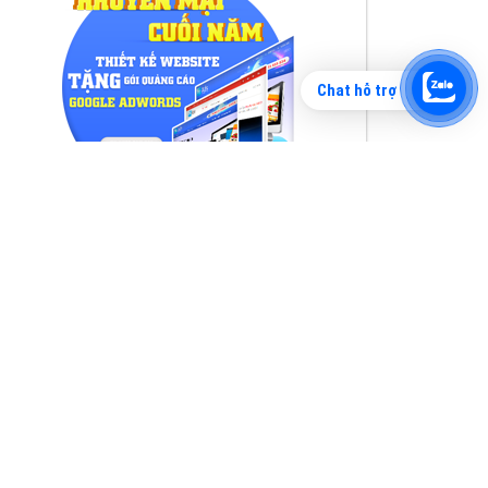
Chat hỗ trợ
Tìm công ty thiết kế website uy tín, chuyên
nghiệp tại Hà Nội là rất khó cho khách hàng.
VietAds xin giới thiệu công ty thiết kế Viet
XEM CHI TIẾT