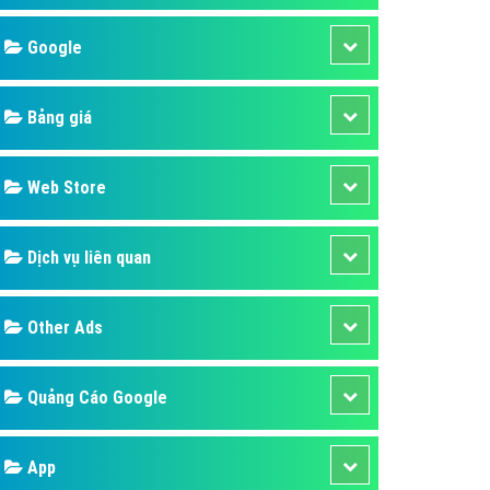
áp quảng cáo Youtube
Google
kế ứng dụng
 cáo Cốc Cốc hiệu quả
Bảng giá
 cáo Zalo chuyên nghiệp
ghĩa
Web Store
à gì
Dịch vụ liên quan
mềm ứng dụng hay
Other Ads
Quảng Cáo Google
App