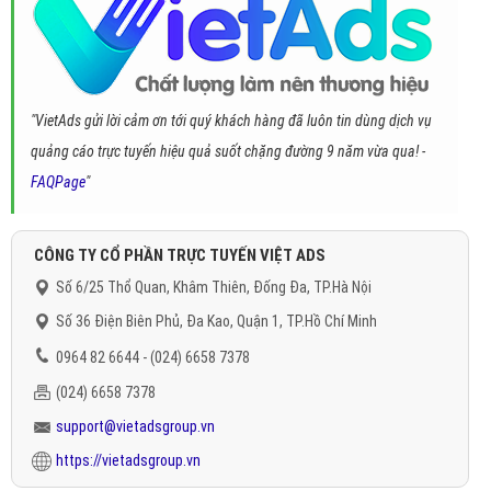
"VietAds gửi lời cảm ơn tới quý khách hàng đã luôn tin dùng dịch vụ
quảng cáo trực tuyến hiệu quả suốt chặng đường 9 năm vừa qua! -
FAQPage
"
CÔNG TY CỔ PHẦN TRỰC TUYẾN VIỆT ADS
Số 6/25 Thổ Quan, Khâm Thiên, Đống Đa, TP.Hà Nội
Số 36 Điện Biên Phủ, Đa Kao, Quận 1, TP.Hồ Chí Minh
0964 82 6644 - (024) 6658 7378
(024) 6658 7378
support@vietadsgroup.vn
https://vietadsgroup.vn