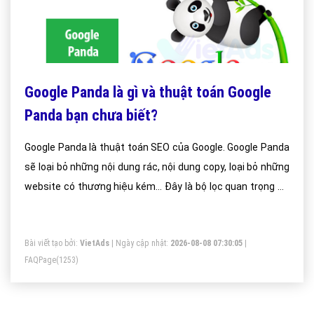
Google Panda là gì và thuật toán Google
Panda bạn chưa biết?
Google Panda là thuật toán SEO của Google. Google Panda
sẽ loại bỏ những nội dung rác, nội dung copy, loại bỏ những
website có thương hiệu kém… Đây là bộ lọc quan trọng để
cải tiến các kết quả tìm kiếm mới của Google.
Bài viết tạo bởi:
VietAds
| Ngày cập nhật:
2026-08-08 07:30:05
|
FAQPage
(1253)