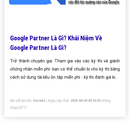
Google Partner Là Gì? Khái Niệm Về
Google Partner Là Gì?
Trở thành chuyên gia: Tham gia vào các kỳ thi và giành
chứng nhận miễn phí- bạn có thể chuẩn bị cho kỳ thi bằng
cách sử dụng tài liệu ôn tập miễn phí - kỳ thi đánh giá kiến
thức của bạn về Google AdWords và Google Analytics. Sau
khi bạn được chứng nhận về AdWords hoặc Analytics, bạn
Bài viết tạo bởi:
VietAds
| Ngày cập nhật:
2026-08-09 05:24:59
|
Đăng
có thể chứng minh kiến thức chuyên môn của mình bằng
nhập
(2871)
chứng chỉ được cá nhân hóa và trang hồ sơ công khai
Google Partners.Kết nối với Google: Tham dự các sự kiện
và các khóa đào tạo, nghiên cứu ngành, cập nhật sản phẩ