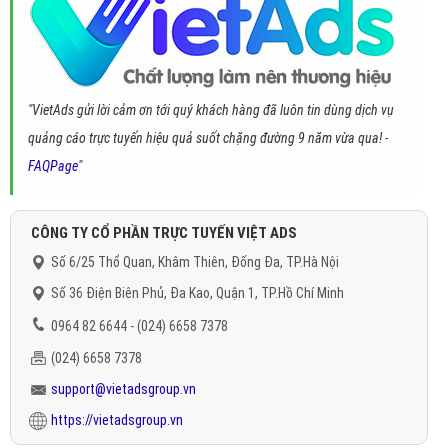
"VietAds gửi lời cảm ơn tới quý khách hàng đã luôn tin dùng dịch vụ
quảng cáo trực tuyến hiệu quả suốt chặng đường 9 năm vừa qua! -
FAQPage
"
CÔNG TY CỔ PHẦN TRỰC TUYẾN VIỆT ADS
Số 6/25 Thổ Quan, Khâm Thiên, Đống Đa, TP.Hà Nội
Số 36 Điện Biên Phủ, Đa Kao, Quận 1, TP.Hồ Chí Minh
0964 82 6644 - (024) 6658 7378
(024) 6658 7378
support@vietadsgroup.vn
https://vietadsgroup.vn