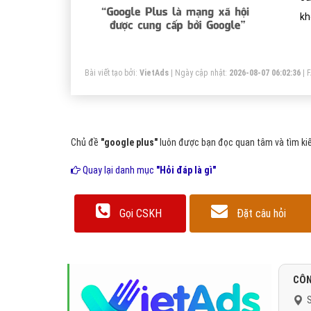
kh
ng
Bài viết tạo bởi:
VietAds
| Ngày cập nhật:
2026-08-07 06:02:36
|
Chủ đề
"google plus"
luôn được bạn đọc quan tâm và tìm kiế
Quay lại danh mục
"Hỏi đáp là gì"
Gọi CSKH
Đặt câu hỏi
CÔN
S