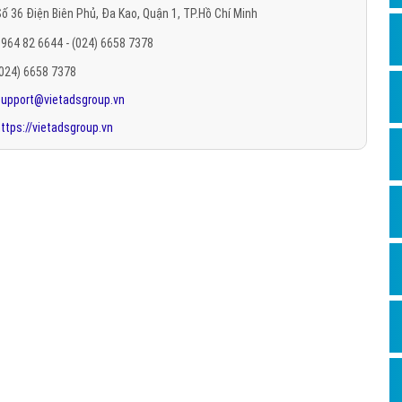
ố 36 Điện Biên Phủ, Đa Kao, Quận 1, TP.Hồ Chí Minh
Hỏi đ
964 82 6644 - (024) 6658 7378
Thiết 
(024) 6658 7378
Quảng
support@vietadsgroup.vn
Quảng
ttps://vietadsgroup.vn
Định n
Nghĩa l
Phần 