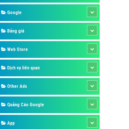
áp quảng cáo Youtube
Google
kế ứng dụng
 cáo Cốc Cốc hiệu quả
Bảng giá
 cáo Zalo chuyên nghiệp
ghĩa
Web Store
à gì
Dịch vụ liên quan
mềm ứng dụng hay
Other Ads
Quảng Cáo Google
App