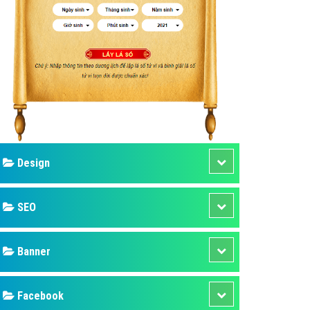
ụ Domain & Hosting
áp phần mềm
áp quảng cáo TVC
p quảng cáo mobile
p quảng cáo Online
áp quảng cáo Skype
p Domain & Hosting
Design
p viết bài Marketing
 cáo Youtube
SEO
ụ quảng cáo Youtube
ụ quảng cáo Cốc Cốc
Banner
ụ quảng cáo Tiktok
Facebook
ụ quảng cáo Zalo