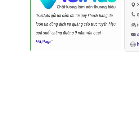
S
0
"VietAds gửi lời cảm ơn tới quý khách hàng đã
luôn tin dùng dịch vụ quảng cáo trực tuyến hiệu
quả suốt chặng đường 9 năm vừa qua! -
FAQPage
"
h