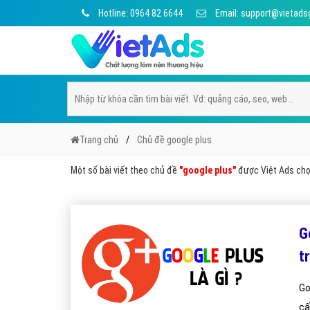
Hotline: 0964 82 6644
Email: support@vietads
Trang chủ
Chủ đề google plus
Một số bài viết theo chủ đề
"google plus"
được Việt Ads chọn
G
t
Go
cấ