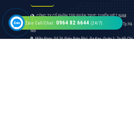
0964 82 6644
Zalo Call/Chat:
(24/7)
VietAds với đội ngũ SEOer giàu kinh nghiệm
được đào tạo bài bản tại các trung tâm SEO
lớn như: Litado, Inet, Vietmoz, Vinalink
XEM CHI TIẾT