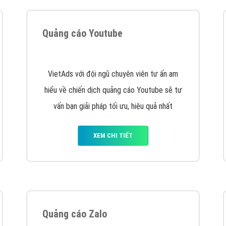
hát triển Website cho doanh nghiệp mình
. Đừng chần chừ hã
support@vietadsgroup.vn
để được tư vấn chuyên sâu về giải phá
Quảng cáo trên Facebook