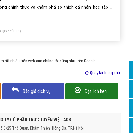
Dịch v
ông chính thức và khám phá sở thích cá nhân, học tập và
Hỏi đ
hề nghiệp trong tương lai.
Hỏi đ
FAQPage
(1601)
Hỏi đá
Hỏi đá
Hỏi đ
m rất nhiều trên web của chúng tôi cũng như trên Google.
Hỏi đá
Quay lại trang chủ
Hỏi đá
Quảng
Báo giá dịch vụ
Đặt lịch hẹn
Dịch v
Dịch v
Dịch v
G TY CỔ PHẦN TRỰC TUYẾN VIỆT ADS
ố 6/25 Thổ Quan, Khâm Thiên, Đống Đa, TP.Hà Nội
Dịch v