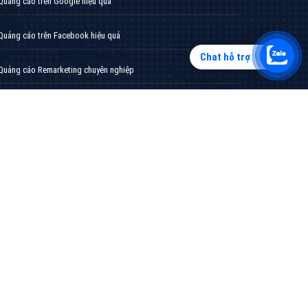
Chat hỗ trợ
Tìm công ty thiết kế website uy tín, chuyên
nghiệp tại Hà Nội là rất khó cho khách hàng.
VietAds xin giới thiệu công ty thiết kế Viet
XEM CHI TIẾT