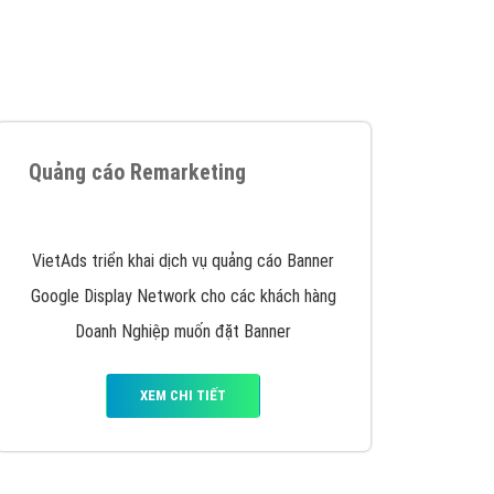
iển thương hiệu của doanh nghiệp bạn với mức chi
chuyên sâu trong nghề, được đào tạo bài bản tại