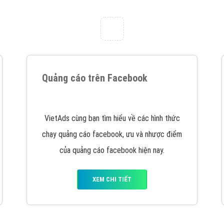
tác Marketing Online?
húng tôi với bề dày kinh nghiệm sẽ tư vấn xây dựng và phát tr
line. Đội ngũ kỹ thuật quảng cáo trực tuyến, SEO, lập trình Web 
uôn
đem đến cho khách hàng sản phẩm/ dịch vụ chất lượng
.