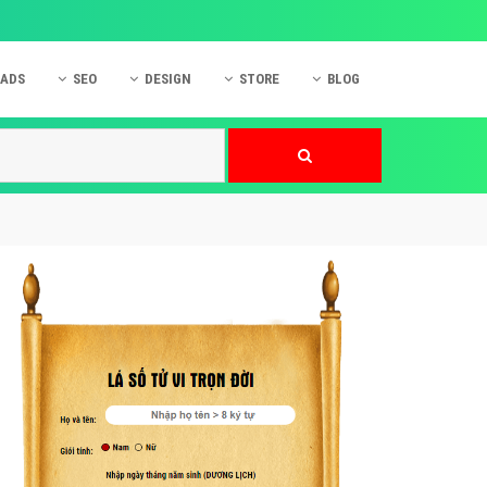
 ADS
SEO
DESIGN
STORE
BLOG
ner
 cáo Mobile
SEO Website
Thiết kế Web
nner
p quảng cáo Instagram
Dịch vụ SEO Website
Thiết kế Website
 cáo Zalo
Hỏi đáp SEO Google
Danh sách Website
 cáo Instagram
Thiết kế Landing Page
cáo Online
Dịch vụ thiết kế Website
 cáo Skype
Hỏi đáp Website
 cáo TVC
 cáo Cốc Cốc
mềm ứng dụng hay