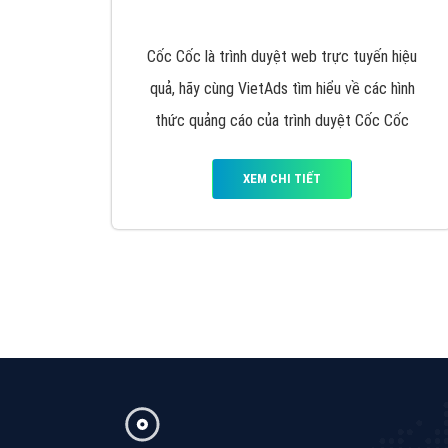
Google Ads là hình thức quảng cáo của
Google được tài trợ có chữ Ad gồm 4 ví trí
trên cùng và 3 vị trí dưới cùng
XEM CHI TIẾT
Công ty SEO Website