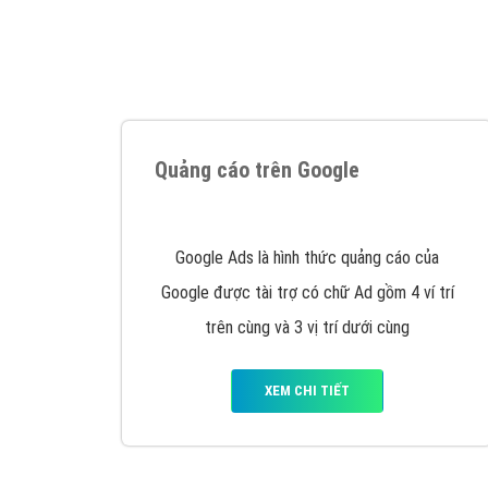
Tại sao chọn công ty Việt Ads làm đối 
Công ty Việt Ads thành lập từ năm 2013
, c
phí mà bạn có thể đầu tư cho marketing on
trung tâm marketing online uy tín hàng năm, l