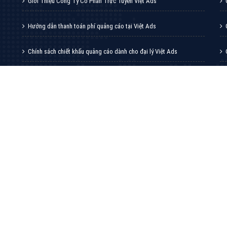
VietAds với đội ngũ chuyên viên tư ấn am
hiểu về chiến dịch quảng cáo Youtube sẽ tư
vấn bạn giải pháp tối ưu, hiệu quả nhất
XEM CHI TIẾT