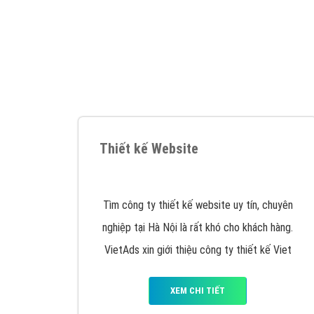
Google Ads là hình thức quảng cáo của
Google được tài trợ có chữ Ad gồm 4 ví trí
trên cùng và 3 vị trí dưới cùng
XEM CHI TIẾT
Công ty SEO Website