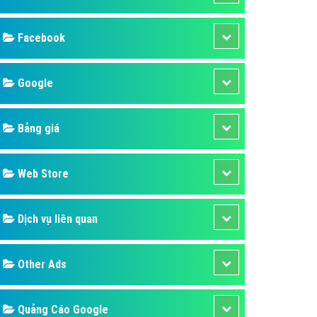
ụ Domain & Hosting
áp phần mềm
áp quảng cáo TVC
p quảng cáo mobile
p quảng cáo Online
áp quảng cáo Skype
p Domain & Hosting
Design
p viết bài Marketing
 cáo Youtube
SEO
ụ quảng cáo Youtube
ụ quảng cáo Cốc Cốc
Banner
ụ quảng cáo Tiktok
Facebook
ụ quảng cáo Zalo