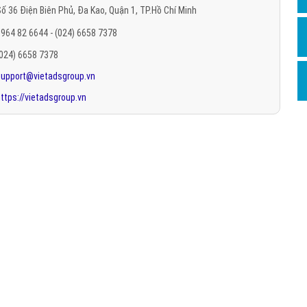
ố 36 Điện Biên Phủ, Đa Kao, Quận 1, TP.Hồ Chí Minh
Hỏi đ
964 82 6644 - (024) 6658 7378
Thiết 
(024) 6658 7378
Quảng
support@vietadsgroup.vn
Quảng
ttps://vietadsgroup.vn
Định n
Nghĩa l
Phần 