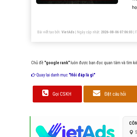
họ
ng
độ
Bài viết tạo bởi:
VietAds
| Ngày cập nhật:
2026-08-06 07:06:03
|
ng
Chủ đề
"google rank"
luôn được bạn đọc quan tâm và tìm kiế
Quay lại danh mục
"Hỏi đáp là gì"
Gọi CSKH
Đặt câu hỏi
CÔN
S