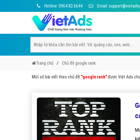
Hotline: 0964 82 6644
Email: support@vietads
Trang chủ
Chủ đề google rank
Một số bài viết theo chủ đề
"google rank"
được Việt Ads chọn
G
c
Mu
ki