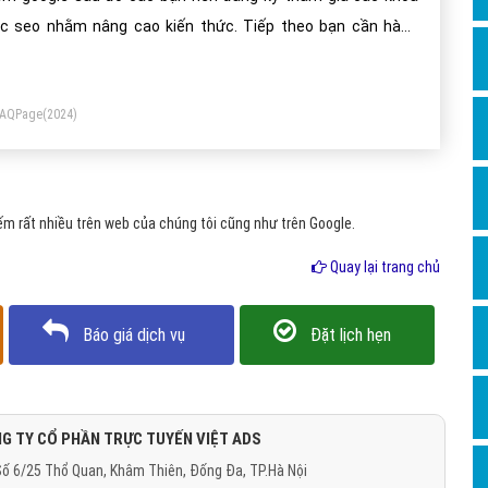
Dịch v
c seo nhằm nâng cao kiến thức. Tiếp theo bạn cần hàng
Hỏi đ
ày chăm chỉ cập nhập nội dung chăm sóc cho website hoạt
Hỏi đ
ng một cách trơn tru cung cấp nhiều thông tin tích cực cho
FAQPage
(2024)
ười dùng.
Hỏi đá
Hỏi đá
Hỏi đ
m rất nhiều trên web của chúng tôi cũng như trên Google.
Hỏi đá
Quay lại trang chủ
Hỏi đá
Quảng
Báo giá dịch vụ
Đặt lịch hẹn
Dịch v
Dịch v
Dịch v
G TY CỔ PHẦN TRỰC TUYẾN VIỆT ADS
ố 6/25 Thổ Quan, Khâm Thiên, Đống Đa, TP.Hà Nội
Dịch v