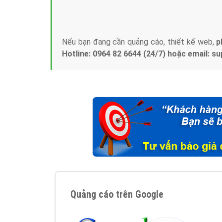
Tại sao chọn công ty Việt Ads làm đối 
Công ty Việt Ads thành lập từ năm 2013
, c
phí mà bạn có thể đầu tư cho marketing on
trung tâm marketing online uy tín hàng năm, l