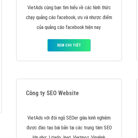
hát triển Website cho doanh nghiệp mình
. Đừng chần chừ hã
support@vietadsgroup.vn
để được tư vấn chuyên sâu về giải phá
Quảng cáo trên Facebook