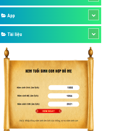
áp quảng cáo Youtube
Google
kế ứng dụng
 cáo Cốc Cốc hiệu quả
Bảng giá
 cáo Zalo chuyên nghiệp
ghĩa
Web Store
à gì
Dịch vụ liên quan
mềm ứng dụng hay
Other Ads
Quảng Cáo Google
App