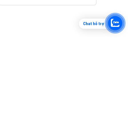
Chat hỗ trợ
Tìm công ty thiết kế website uy tín, chuyên
nghiệp tại Hà Nội là rất khó cho khách hàng.
VietAds xin giới thiệu công ty thiết kế Viet
XEM CHI TIẾT