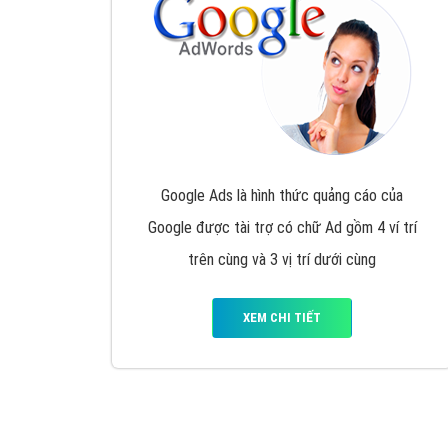
Nếu bạn đang cần quảng cáo, thiết kế web,
p
Hotline: 0964 82 6644 (24/7) hoặc email: 
Quảng cáo trên Google