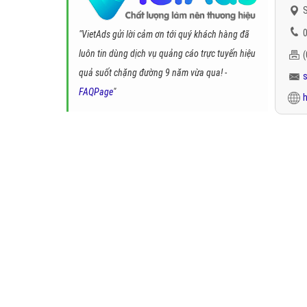
S
0
"VietAds gửi lời cảm ơn tới quý khách hàng đã
luôn tin dùng dịch vụ quảng cáo trực tuyến hiệu
quả suốt chặng đường 9 năm vừa qua! -
FAQPage
"
h