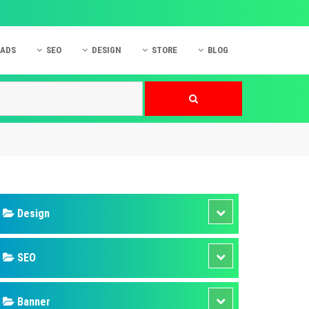
 ADS
SEO
DESIGN
STORE
BLOG
ner
 cáo Mobile
SEO Website
Thiết kế Web
nner
p quảng cáo Instagram
Dịch vụ SEO Website
Thiết kế Website
 cáo Zalo
Hỏi đáp SEO Google
Danh sách Website
 cáo Instagram
Thiết kế Landing Page
cáo Online
Dịch vụ thiết kế Website
 cáo Skype
Hỏi đáp Website
 cáo TVC
 cáo Cốc Cốc
mềm ứng dụng hay