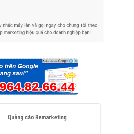
iển thương hiệu của doanh nghiệp bạn với mức chi
chuyên sâu trong nghề, được đào tạo bài bản tại