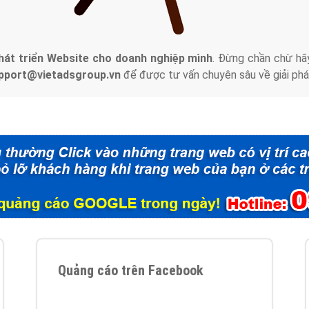
tác Marketing Online?
húng tôi với bề dày kinh nghiệm sẽ tư vấn xây dựng và phát tr
line. Đội ngũ kỹ thuật quảng cáo trực tuyến, SEO, lập trình Web 
uôn
đem đến cho khách hàng sản phẩm/ dịch vụ chất lượng
.