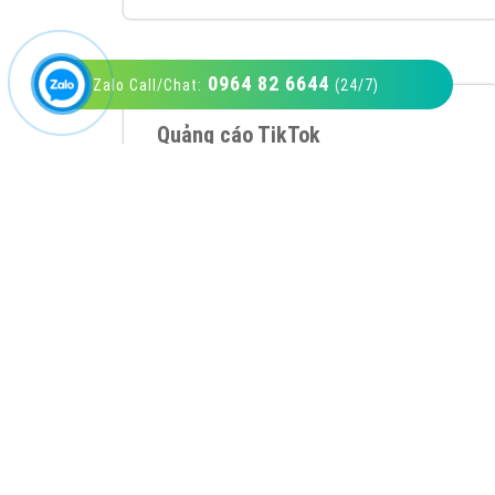
0964 82 6644
Zalo Call/Chat:
(24/7)
VietAds với đội ngũ SEOer giàu kinh nghiệm
được đào tạo bài bản tại các trung tâm SEO
lớn như: Litado, Inet, Vietmoz, Vinalink
XEM CHI TIẾT