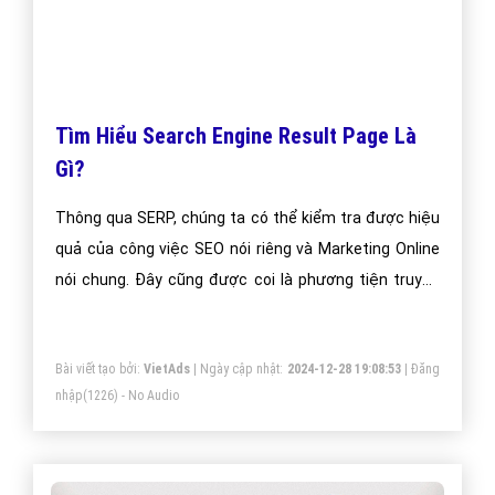
Tìm Hiểu Search Engine Result Page Là
Gì?
Thông qua SERP, chúng ta có thể kiểm tra được hiệu
quả của công việc SEO nói riêng và Marketing Online
nói chung. Đây cũng được coi là phương tiện truyền
thông và củng cố thương hiệu chủ đạo trong các
chiến dịch Marketing Online.
Bài viết tạo bởi:
VietAds
| Ngày cập nhật:
2024-12-28 19:08:53
|
Đăng
nhập
(1226) - No Audio