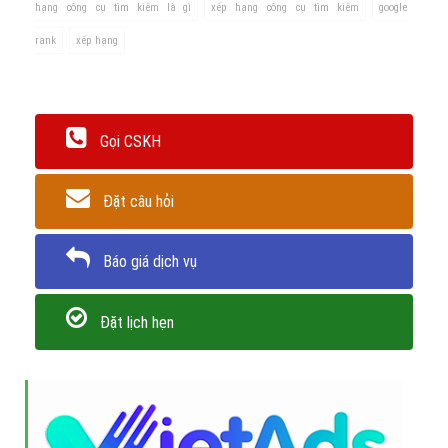
hạng công cụ tìm kiếm là gì
xếp hạng công cụ tìm kiếm
google
rank
xếp hạng
Gọi CSKH
Đặt câu hỏi
Báo giá dịch vụ
Đặt lịch hẹn