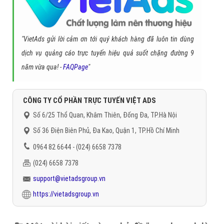
"VietAds gửi lời cảm ơn tới quý khách hàng đã luôn tin dùng
dịch vụ quảng cáo trực tuyến hiệu quả suốt chặng đường 9
năm vừa qua! -
FAQPage
"
CÔNG TY CỔ PHẦN TRỰC TUYẾN VIỆT ADS
Số 6/25 Thổ Quan, Khâm Thiên, Đống Đa, TP.Hà Nội
Số 36 Điện Biên Phủ, Đa Kao, Quận 1, TP.Hồ Chí Minh
0964 82 6644 - (024) 6658 7378
(024) 6658 7378
support@vietadsgroup.vn
https://vietadsgroup.vn