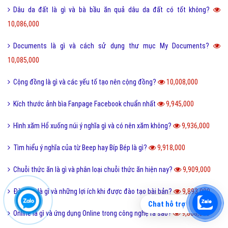
Dâu da đất là gì và bà bầu ăn quả dâu da đất có tốt không?
10,086,000
Documents là gì và cách sử dụng thư mục My Documents?
10,085,000
Cộng đồng là gì và các yếu tố tạo nên cộng đồng?
10,008,000
Kích thước ảnh bìa Fanpage Facebook chuẩn nhất
9,945,000
Hình xăm Hổ xuống núi ý nghĩa gì và có nên xăm không?
9,936,000
Tìm hiểu ý nghĩa của từ Beep hay Bíp Bép là gì?
9,918,000
Chuỗi thức ăn là gì và phân loại chuỗi thức ăn hiện nay?
9,909,000
Đào tạo là gì và những lợi ích khi được đào tạo bài bản?
9,893,000
Chat hỗ trợ
Online là gì và ứng dụng Online trong công nghệ ra sao?
9,868,000