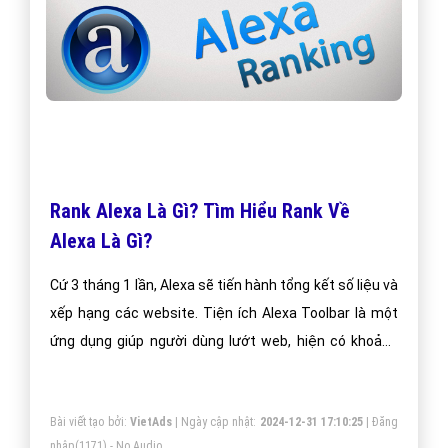
Rank Alexa Là Gì? Tìm Hiểu Rank Về
Alexa Là Gì?
Cứ 3 tháng 1 lần, Alexa sẽ tiến hành tổng kết số liệu và
xếp hạng các website. Tiện ích Alexa Toolbar là một
ứng dụng giúp người dùng lướt web, hiện có khoảng
hơn 10 triệu người dùng Internet trên thế giới sử dụng
công cụ này.
Bài viết tạo bởi:
VietAds
| Ngày cập nhật:
2024-12-31 17:10:25
|
Đăng
nhập
(1171) - No Audio