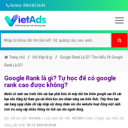
Hotline: 0964 82 6644
Trang chủ
Hỏi đáp là gì
Google Rank Là Gì? Tìm Hiểu Về Google
Rank Là Gì?
Google Rank là gì? Tự học để có google
rank cao được không?
Muốn có rank cao trước tiên các bạn phải hiểu về máy chủ tìm kiếm google sau đó các
bạn nên đăng ký tham gia các khóa học seo nhằm nâng cao kiến thức. Tiếp theo bạn
cần hàng ngày chăm chỉ cập nhập nội dung chăm sóc cho website hoạt động một cách
trơn tru cung cấp nhiều thông tin tích cực cho người dùng.
Bài viết tạo bởi:
VietAds
| Lượt xem bài viết:
447,654
(View) | Ngày cập nhật nội
dung gần nhất:
29-12-2024 09:36:00