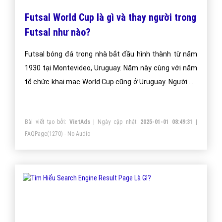
Futsal World Cup là gì và thay người trong
Futsal như nào?
Futsal bóng đá trong nhà bắt đầu hình thành từ năm
1930 tại Montevideo, Uruguay. Năm này cùng với năm
tổ chức khai mạc World Cup cũng ở Uruguay. Người đã
góp công đầu trong môn Futsal là Juan Carlos Ceriani.
Bài viết tạo bởi:
VietAds
| Ngày cập nhật:
2025-01-01 08:49:31
|
FAQPage
(1270) - No Audio