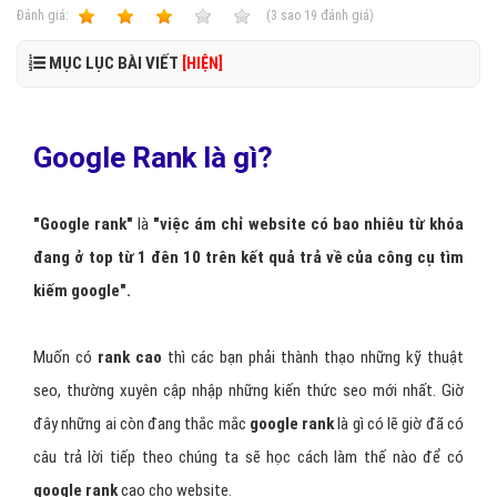
Ðánh giá:
1
2
3
4
5
(
3
sao
19
đánh giá)
MỤC LỤC BÀI VIẾT
[HIỆN]
Google Rank là gì?
"Google rank"
là
"việc ám chỉ website có bao nhiêu từ khóa
đang ở top từ 1 đên 10 trên kết quả trả về của công cụ tìm
kiếm google".
Muốn có
rank cao
thì các bạn phải thành thạo những kỹ thuật
seo, thường xuyên cập nhập những kiến thức seo mới nhất. Giờ
đây những ai còn đang thắc mắc
google rank
là gì có lẽ giờ đã có
câu trả lời tiếp theo chúng ta sẽ học cách làm thế nào để có
google
rank
cao cho website.