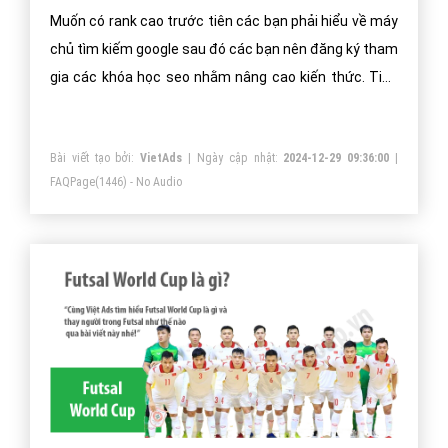
Muốn có rank cao trước tiên các bạn phải hiểu về máy
chủ tìm kiếm google sau đó các bạn nên đăng ký tham
gia các khóa học seo nhằm nâng cao kiến thức. Tiếp
theo bạn cần hàng ngày chăm chỉ cập nhập nội dung
chăm sóc cho website hoạt động một cách trơn tru
Bài viết tạo bởi:
VietAds
| Ngày cập nhật:
2024-12-29 09:36:00
|
cung cấp nhiều thông tin tích cực cho người dùng.
FAQPage
(1446) - No Audio