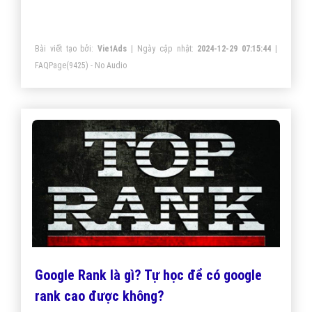
Bài viết tạo bởi:
VietAds
| Ngày cập nhật:
2024-12-29 07:15:44
|
FAQPage
(9425) - No Audio
Google Rank là gì? Tự học để có google
rank cao được không?