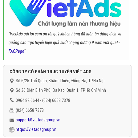
"VietAds gửi lời cảm ơn tới quý khách hàng đã luôn tin dùng dịch vụ
quảng cáo trực tuyến hiệu quả suốt chặng đường 9 năm vừa qua! -
FAQPage
"
CÔNG TY CỔ PHẦN TRỰC TUYẾN VIỆT ADS
Số 6/25 Thổ Quan, Khâm Thiên, Đống Đa, TP.Hà Nội
Số 36 Điện Biên Phủ, Đa Kao, Quận 1, TP.Hồ Chí Minh
0964 82 6644 - (024) 6658 7378
(024) 6658 7378
support@vietadsgroup.vn
https://vietadsgroup.vn