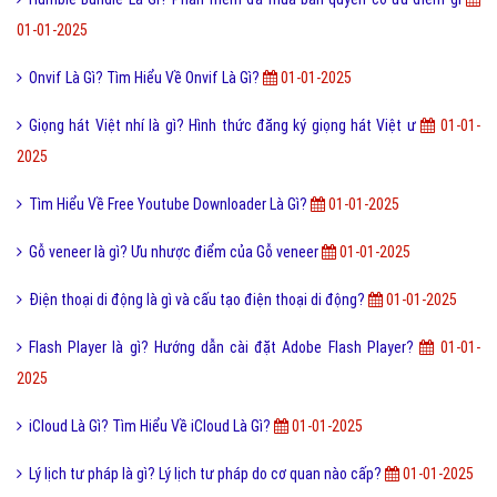
Cơm Cháy Ninh Bình - Nguồn Gốc Và Cách Chế Biến
01-01-2025
Hệ Giác Quan Là Gì? Tìm Hiểu Về Hệ Giác Quan Là Gì?
01-01-2025
Slide to Unlock là gì và cách bật tắt Slide to Unlock?
01-01-2025
CGV Young Member là gì và giá vé ưu đãi dành cho CGV Young?
01-
01-2025
Tết trung thu là gì? Tết trung thu tại Việt Nam sẽ như thế nào?
01-01-
2025
Lỗi 404 là gì? Những cách khắc phục lỗi 404 là gì?
01-01-2025
Luật pháp là gì? Pháp Luật xây dựng và thực thi như thế nào?
01-01-
2025
Humble Bundle Là Gì? Phần mềm đã mua bản quyền có ưu điểm gì
01-01-2025