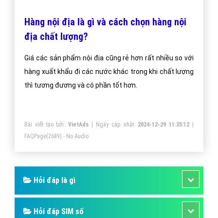
(024) 6658 7378
support@vietadsgroup.vn
https://vietadsgroup.vn
Một vài bài viết cùng chủ đề "hàng nội địa là
gì"