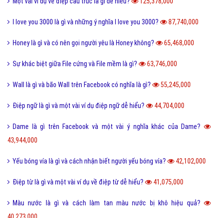
Làm như thế nào
Hỏi đáp điện thoại
Hỏi đáp máy tính
Hỏi đáp ứng dụng
Bài viết xem nhiều cùng chuyên mục
Lỗi 404 là gì? Những cách khắc phục lỗi 404 là gì?
5,040,555,000
FAQ là gì và câu hỏi thường gặp FAQ có quan trọng Website?
802,731,000
Một vài ví dụ về điệp cấu trúc là gì dễ hiểu?
125,378,000