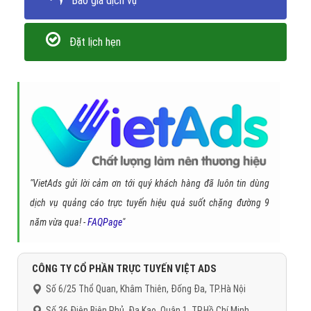
Trân trọng! Cảm ơn bạn đã luôn theo dõi các bài viết
trên Website VietAdsGroup.Vn của công ty chúng tôi!
Quay lại danh mục
"Hỏi đáp là gì"
Quay lại trang chủ
Chủ đề liên quan:
hàng nội địa là gì
hàng trong nước là là
gì
hàng nội địa
hàng trong nước
Gọi CSKH
Đặt câu hỏi
Báo giá dịch vụ