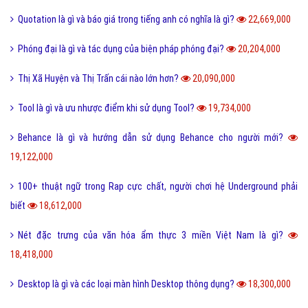
Tuyến tính là gì và những ý nghĩa của tuyến tính?
27,611,000
Dame là gì và dame được hiểu như thế nào trong Game?
27,340,000
Ẩn dụ là gì và những tác dụng biện pháp tu từ ẩn dụ?
26,952,000
Ô môi là gì? Nguyên nhân và Dấu hiệu nhận biết ô môi
25,891,000
Nội dung quy tắc 5M trong sản xuất và kinh doanh hiện nay?
25,836,000
Status là gì và cách đăng Status trên Facebook nhanh chóng?
24,094,000
Bách hợp là gì và một số thuật ngữ thường dùng bách hợp?
23,210,000
FC là gì và trong bóng đá thì FC có nghĩa là gì?
23,103,000
Quotation là gì và báo giá trong tiếng anh có nghĩa là gì?
22,669,000