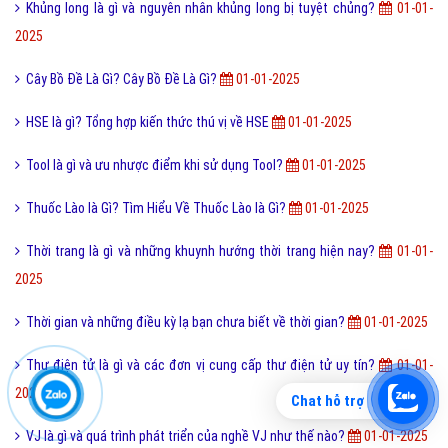
Kim Tự Tháp Ai Cập Là Gì? Tìm Hiểu Về Kim Tự Tháp Ai Cập Là Gì?
01-
01-2025
Chết lâm sàng là gì và bí ẩn của Chết lâm sàng ra sao?
01-01-2025
Recycle Bin là gì và hướng dẫn sử dụng Folder Recycle Bin?
01-01-
2025
Rela Là Gì? Nên để quan hệ là gì trên face để có người yêu?
01-01-
2025
VietJack là gì và cách đăng ký học trực tuyến trên Vietjack?
01-01-
2025
Microsoft Office Là Gì? Tìm Hiểu Về Microsoft Office Là Gì?
01-01-
2025
Chat hỗ trợ
Khủng long là gì và nguyên nhân khủng long bị tuyệt chủng?
01-01-