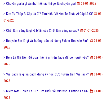
Thần thoại là gì và mối quan hệ giữ thần thoại và tôn giáo?
01-01-
2025
Tiểu thuyết là gì và đôi điều về tiểu thuyết ngôn tình?
01-01-2025
Phong Tục Là Gì? Tìm Hiểu Về Phong Tục Là Gì?
01-01-2025
PH Là Gì? Tìm Hiểu PH Là Gì?
01-01-2025
Talking Tom Cat Là Gì? Tìm Hiểu Về Talking Tom Cat Là Gì?
01-01-
2025
Bruh là gì và ý nghĩa từ Bruh trên mạng xã hội hiện nay?
01-01-2025
Vai trò, thành phần và Chức năng của máu là gì?
01-01-2025
Password là gì và độ mạnh của mật khẩu bạn nên biết?
01-01-2025
Chuyên gia là gì và như thế nào thì gọi là chuyên gia?
01-01-2025