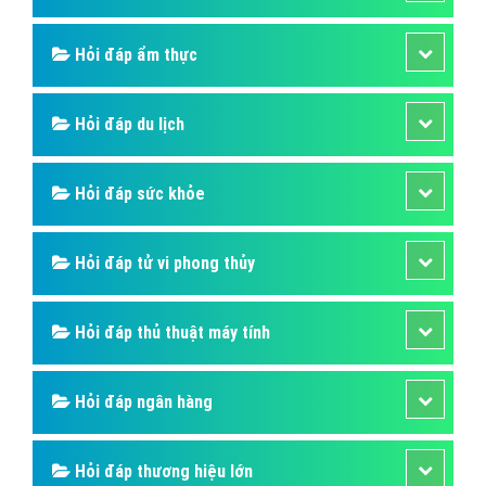
Hàng nội địa là gì và cách chọn hàng nội
địa chất lượng?
Giá các sản phẩm nội địa cũng rẻ hơn rất nhiều so với
hàng xuất khẩu đi các nước khác trong khi chất lượng
thì tương đương và có phần tốt hơn.
Bài viết tạo bởi:
VietAds
| Ngày cập nhật:
2024-12-29 11:35:12
|
FAQPage
(2689) - No Audio
Hỏi đáp là gì
Hỏi đáp SIM số