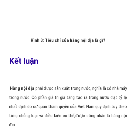
Thí dụ đối với các ngành hàng mà vật tư trong nước không
đáp ứng đủ, sẽ chấp nhận mức giá trị gia tăng thấp hơn, như
hàng điện tử, máy móc.
Ngược lại, các
sản phẩm
nội địa
như thực phẩm, hàng tiêu
dùng thông thường, phải có giá trị gia tăng cao hơn; chủ sở
hữu nhãn hiệu hàng hóa phải là công dân Việt Nam.