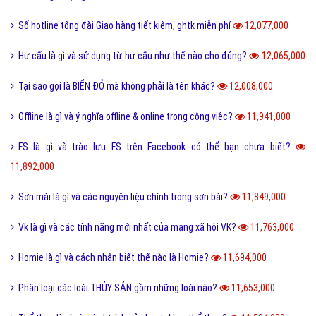
Định hướng là gì và cách định hướng nghề nghiệp tương lai?
13,374,000
Reactions Facebook là gì và cách sử dụng Reactions Facebook?
13,321,000
Like là gì và tầm quan trọng của nút Like trên Facebook?
13,183,000
Tiamo là gì và ý nghĩa Tiamo trong giới trẻ hiện nay?
13,137,000
Thấu kính hội tụ là gì và ứng dụng của thấu kính hội tụ?
13,024,000
Sub Là Gì? Tìm Hiểu Về Sub Là Gì?
12,866,000
Follow là gì và tác dụng của Follow trên mạng xã hội?
12,766,000
Share là gì và tác dụng nút Share trên các mạng xã hội?
12,434,000
Xoxo là gì và ý nghĩa của Xoxo có thể bạn chưa biết?
12,236,000