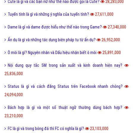
Tarot là gì và những điều về bói Tarot có thể bạn chưa biết?
38,888,000
Như thế nào thì được gọi là chảnh và sang chảnh?
36,725,000
Thơ mới là gì và phong trào thơ mới hiện nay như thế nào?
36,541,000
Sống ảo là gì? Biểu hiện và Thực trạng sống ảo của giới trẻ hiện nay
33,940,000
Tomboy là gì và hiểu như thế nào cho đúng về Tomboy?
31,138,000
Ý nghĩa của số 19 và số 19 kết hợp với con số nào thì đẹp?
30,516,000
Kỷ yếu là gì và nguồn gốc của từ kỷ yếu bắt đầu từ đâu?
30,331,000
Cute là gì và các bạn nữ như thế nào được gọi là Cute?
28,283,000