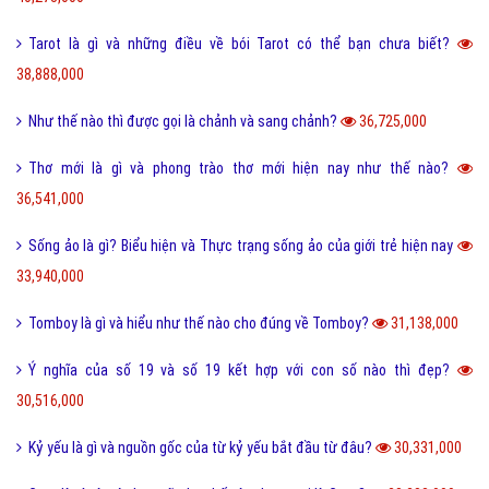
I love you 3000 là gì và những ý nghĩa I love you 3000?
87,740,000
Honey là gì và có nên gọi người yêu là Honey không?
65,468,000
Sự khác biệt giữa File cứng và File mềm là gì?
63,746,000
Wall là gì và bão Wall trên Facebook có nghĩa là gì?
55,245,000
Điệp ngữ là gì và một vài ví dụ điệp ngữ dễ hiểu?
44,704,000
Dame là gì trên Facebook và một vài ý nghĩa khác của Dame?
43,944,000
Yếu bóng vía là gì và cách nhận biết người yếu bóng vía?
42,102,000
Điệp từ là gì và một vài ví dụ về điệp từ dễ hiểu?
41,075,000
Màu nước là gì và cách làm tan màu nước bị khô hiệu quả?
40,273,000