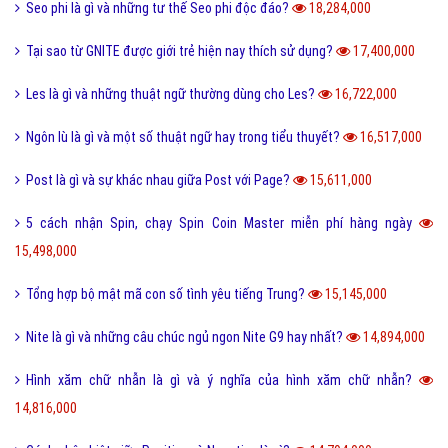
Phóng đại là gì và tác dụng của biện pháp phóng đại?
20,204,000
Thị Xã Huyện và Thị Trấn cái nào lớn hơn?
20,090,000
Tool là gì và ưu nhược điểm khi sử dụng Tool?
19,734,000
Behance là gì và hướng dẫn sử dụng Behance cho người mới?
19,122,000
100+ thuật ngữ trong Rap cực chất, người chơi hệ Underground phải
biết
18,612,000
Nét đặc trưng của văn hóa ẩm thực 3 miền Việt Nam là gì?
18,418,000
Desktop là gì và các loại màn hình Desktop thông dụng?
18,300,000
Seo phi là gì và những tư thế Seo phi độc đáo?
18,284,000