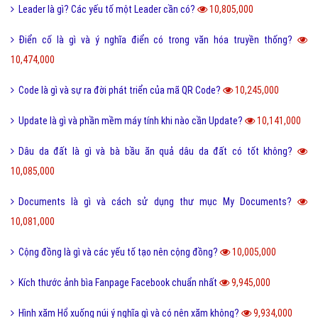
San hô là gì và đặc điểm của san hô như thế nào?
11,508,000
Sử dụng DẦU ĂN với quan hệ tình dục có nguy hiểm?
11,506,000
Trộm vía là gì và tại sao lại nói trộm vía khi khen trẻ nhỏ?
11,411,000
Điện thoại di động là gì và cấu tạo điện thoại di động?
11,381,000
Đường link là gì và các loại đường link thường gặp hiện nay?
11,357,000
Scam là gì? Những ý nghĩa của Scam
11,317,000
Feed là gì và ý nghĩa từ Feed trong thế giới công nghệ?
11,204,000
Software là gì và quá trình tạo Software trong bao lâu?
11,012,000
Link Facebook và cách dễ nhất để sử dụng link Facebook?
10,906,000
Leader là gì? Các yếu tố một Leader cần có?
10,805,000