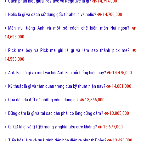
Tại sao từ GNITE được giới trẻ hiện nay thích sử dụng?
17,400,000
Les là gì và những thuật ngữ thường dùng cho Les?
16,722,000
Ngôn lù là gì và một số thuật ngữ hay trong tiểu thuyết?
16,517,000
Post là gì và sự khác nhau giữa Post với Page?
15,611,000
5 cách nhận Spin, chạy Spin Coin Master miễn phí hàng ngày
15,498,000
Tổng hợp bộ mật mã con số tình yêu tiếng Trung?
15,145,000
Nite là gì và những câu chúc ngủ ngon Nite G9 hay nhất?
14,894,000
Hình xăm chữ nhẫn là gì và ý nghĩa của hình xăm chữ nhẫn?
14,816,000
Cách phân biệt giữa Positive và Negative là gì?
14,794,000