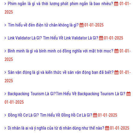
Alibaba Là Gì? Tìm Hiểu Về Alibaba Là Gì?
01-01-2025
FAQ là gì và câu hỏi thường gặp FAQ có quan trọng Website?
01-01-
2025
Băng cháy là gì? Khai thác băng cháy như thế nào?
01-01-2025
FS là gì và cách làm FS như thế nào?
01-01-2025
Quỹ ETF là gì và quỹ ETF hoạt động như thế nào?
01-01-2025
Profile là gì và lưu ý đăng Profile cá nhân lên Facebook
01-01-2025
Nem rán là gì? Lịch sử của món Nem Rán như thế nào?
01-01-2025
Anchor Text là gì? Tìm hiểu về Anchor Text là gì?
01-01-2025
Quả Óc Chó Là Gì? Tìm Hiểu Về Quả Óc Chó Là Gì?
01-01-2025
Phim ngắn là gì và thời lượng phát phim ngắn là bao nhiêu?
01-01-