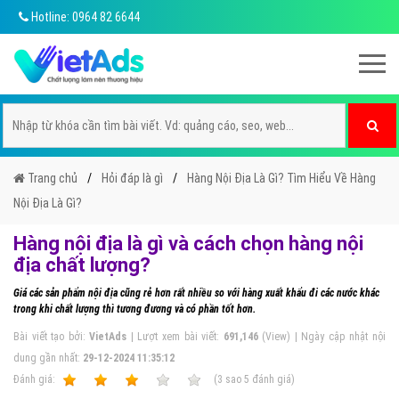
Hotline: 0964 82 6644
Trang chủ
Hỏi đáp là gì
Hàng Nội Địa Là Gì? Tìm Hiểu Về Hàng
Nội Địa Là Gì?
Hàng nội địa là gì và cách chọn hàng nội
địa chất lượng?
Giá các sản phẩm nội địa cũng rẻ hơn rất nhiều so với hàng xuất khẩu đi các nước khác
trong khi chất lượng thì tương đương và có phần tốt hơn.
Bài viết tạo bởi:
VietAds
| Lượt xem bài viết:
691,146
(View) | Ngày cập nhật nội
dung gần nhất:
29-12-2024 11:35:12
Ðánh giá:
1
2
3
4
5
(
3
sao
5
đánh giá)