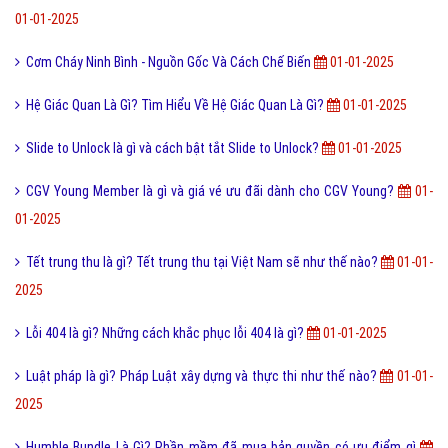
Tìm hiểu ý nghĩa của từ Beep hay Bíp Bép là gì?
9,913,000
Chuỗi thức ăn là gì và phân loại chuỗi thức ăn hiện nay?
9,908,000
Đào tạo là gì và những lợi ích khi được đào tạo bài bản?
9,892,000
Online là gì và ứng dụng Online trong công nghệ ra sao?
9,868,000
Ý nghĩa của từ HỌC TRƯỞNG trong giới trẻ hiện nay?
9,840,000
Công nghệ cấy truyền phôi là gì và nó có những lợi ích gì?
9,769,000
Điốt quang là gì và nguyên lý hoạt động Điốt quang ra sao?
9,767,000
Cách đăng ký đăng nhập Zalo Web bằng mã QR mới nhất?
9,755,000
Bài viết mới nhất cùng chuyên mục
Năng lực là gì và năng lực chung khác năng lực chuyên môn ra sao?
01-01-2025