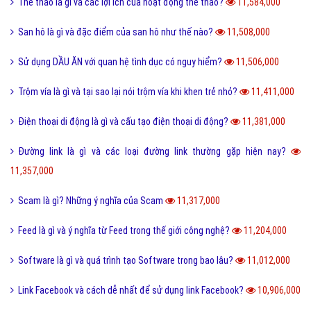
Số hotline tổng đài Giao hàng tiết kiệm, ghtk miễn phí
12,077,000
Hư cấu là gì và sử dụng từ hư cấu như thế nào cho đúng?
12,065,000
Tại sao gọi là BIỂN ĐỎ mà không phải là tên khác?
12,008,000
Offline là gì và ý nghĩa offline & online trong công việc?
11,941,000
FS là gì và trào lưu FS trên Facebook có thể bạn chưa biết?
11,892,000
Sơn mài là gì và các nguyên liệu chính trong sơn bài?
11,849,000
Vk là gì và các tính năng mới nhất của mạng xã hội VK?
11,763,000
Homie là gì và cách nhận biết thế nào là Homie?
11,694,000
Phân loại các loài THỦY SẢN gồm những loài nào?
11,653,000
Thể thao là gì và các lợi ích của hoạt động thể thao?
11,584,000