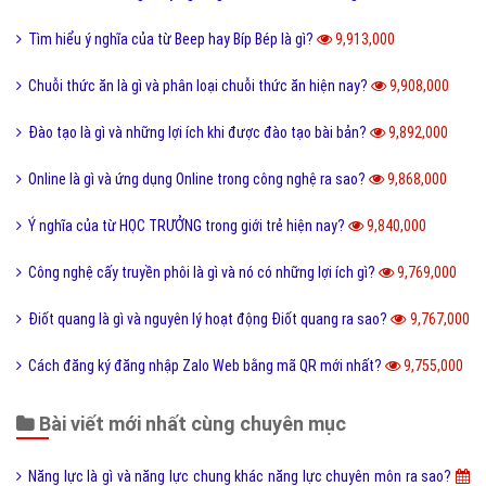
Điển cố là gì và ý nghĩa điển có trong văn hóa truyền thống?
10,474,000
Code là gì và sự ra đời phát triển của mã QR Code?
10,245,000
Update là gì và phần mềm máy tính khi nào cần Update?
10,141,000
Dâu da đất là gì và bà bầu ăn quả dâu da đất có tốt không?
10,085,000
Documents là gì và cách sử dụng thư mục My Documents?
10,081,000
Cộng đồng là gì và các yếu tố tạo nên cộng đồng?
10,005,000
Kích thước ảnh bìa Fanpage Facebook chuẩn nhất
9,945,000
Hình xăm Hổ xuống núi ý nghĩa gì và có nên xăm không?
9,934,000