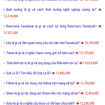
Holic là gì và cách sử dụng gốc từ aholic và holic?
14,700,000
Món nui tiếng Anh và một số cách chế biến món Nui ngon?
14,698,000
Pick me boy và Pick me girl là gì và làm sao thành pick me?
14,553,000
Anti Fan là gì và một vài hội Anti Fan nổi tiếng hiện nay?
14,475,000
Kỹ thuật là gì và tầm quan trọng của kỹ thuật hiện nay?
14,001,000
Quả dâu da đất có những công dụng gì?
13,866,000
Dũng cảm là gì và tại sao cần phải có lòng dũng cảm?
13,805,000
QTQD là gì và QTQĐ mang ý nghĩa tiêu cực không?
13,677,000
Tiến hóa là gì và quá trình tiến hóa diễn ra như thế nào?
13,496,000