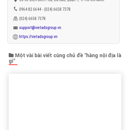
Đặt lịch hẹn
"VietAds gửi lời cảm ơn tới quý khách hàng đã luôn tin dùng
dịch vụ quảng cáo trực tuyến hiệu quả suốt chặng đường 9
năm vừa qua! -
FAQPage
"
CÔNG TY CỔ PHẦN TRỰC TUYẾN VIỆT ADS
Số 6/25 Thổ Quan, Khâm Thiên, Đống Đa, TP.Hà Nội
Số 36 Điện Biên Phủ, Đa Kao, Quận 1, TP.Hồ Chí Minh
0964 82 6644 - (024) 6658 7378