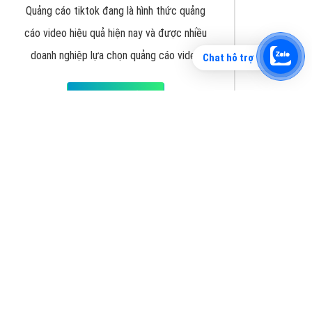
Chat hỗ trợ
Tìm công ty thiết kế website uy tín, chuyên
nghiệp tại Hà Nội là rất khó cho khách hàng.
VietAds xin giới thiệu công ty thiết kế Viet
XEM CHI TIẾT