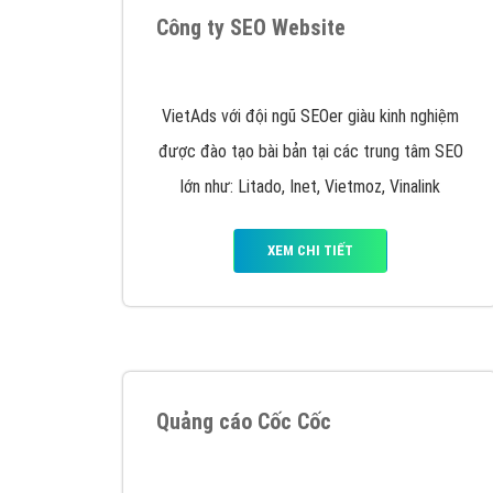
Google Ads là hình thức quảng cáo của
Google được tài trợ có chữ Ad gồm 4 ví trí
trên cùng và 3 vị trí dưới cùng
XEM CHI TIẾT
Công ty SEO Website