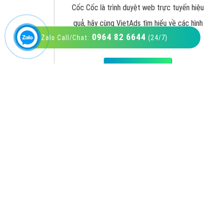
0964 82 6644
Zalo Call/Chat:
(24/7)
VietAds với đội ngũ SEOer giàu kinh nghiệm
được đào tạo bài bản tại các trung tâm SEO
lớn như: Litado, Inet, Vietmoz, Vinalink
XEM CHI TIẾT