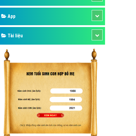
áp quảng cáo Youtube
Google
kế ứng dụng
 cáo Cốc Cốc hiệu quả
Bảng giá
 cáo Zalo chuyên nghiệp
ghĩa
Web Store
à gì
Dịch vụ liên quan
mềm ứng dụng hay
Other Ads
Quảng Cáo Google
App