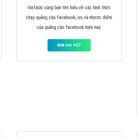
hát triển Website cho doanh nghiệp mình
. Đừng chần chừ hã
support@vietadsgroup.vn
để được tư vấn chuyên sâu về giải phá
Quảng cáo trên Facebook