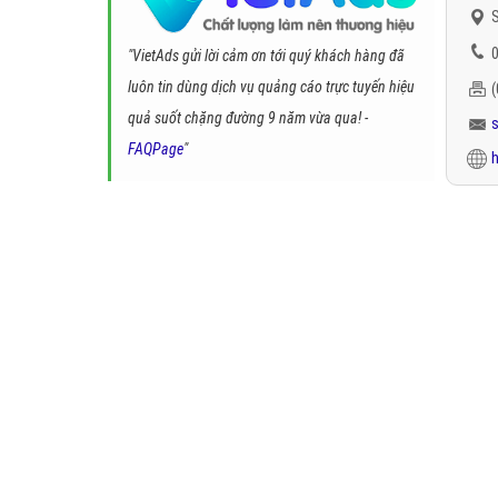
S
0
"VietAds gửi lời cảm ơn tới quý khách hàng đã
luôn tin dùng dịch vụ quảng cáo trực tuyến hiệu
quả suốt chặng đường 9 năm vừa qua! -
FAQPage
"
h