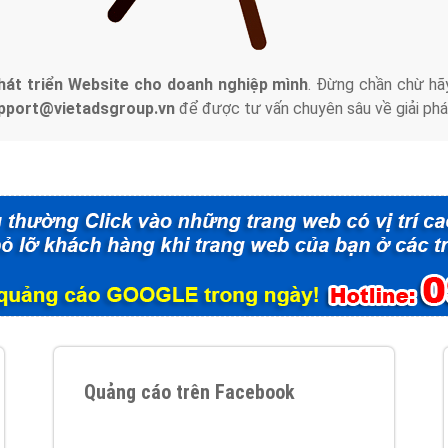
tác Marketing Online?
húng tôi với bề dày kinh nghiệm sẽ tư vấn xây dựng và phát tr
line. Đội ngũ kỹ thuật quảng cáo trực tuyến, SEO, lập trình Web 
uôn
đem đến cho khách hàng sản phẩm/ dịch vụ chất lượng
.