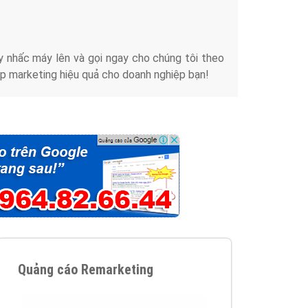
iển thương hiệu của doanh nghiệp bạn với mức chi
chuyên sâu trong nghề, được đào tạo bài bản tại