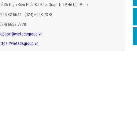
ố 36 Điện Biên Phủ, Đa Kao, Quận 1, TP.Hồ Chí Minh
Hỏi đ
964 82 6644 - (024) 6658 7378
Thiết 
(024) 6658 7378
Quảng
support@vietadsgroup.vn
Quảng
ttps://vietadsgroup.vn
Định n
Nghĩa l
Phần 