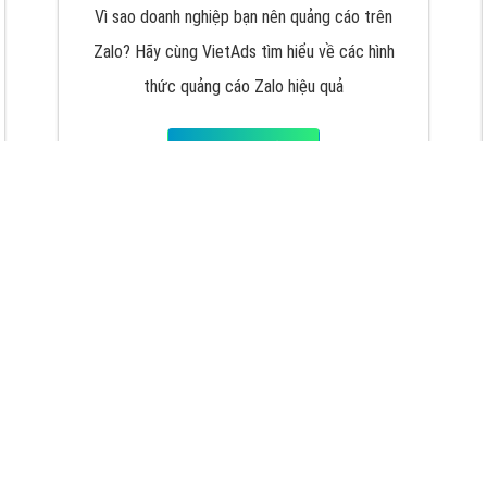
VietAds với đội ngũ chuyên viên tư ấn am
hiểu về chiến dịch quảng cáo Youtube sẽ tư
vấn bạn giải pháp tối ưu, hiệu quả nhất
XEM CHI TIẾT