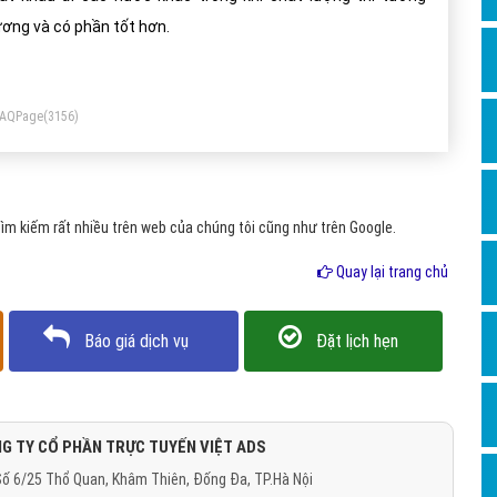
Dịch v
ơng và có phần tốt hơn.
Hỏi đ
Hỏi đ
FAQPage
(3156)
Hỏi đá
Hỏi đá
Hỏi đ
m kiếm rất nhiều trên web của chúng tôi cũng như trên Google.
Hỏi đá
Quay lại trang chủ
Hỏi đá
Quảng
Báo giá dịch vụ
Đặt lịch hẹn
Dịch v
Dịch v
Dịch v
G TY CỔ PHẦN TRỰC TUYẾN VIỆT ADS
ố 6/25 Thổ Quan, Khâm Thiên, Đống Đa, TP.Hà Nội
Dịch v