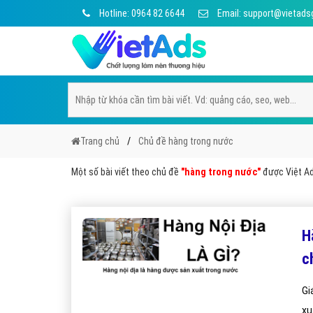
Hotline: 0964 82 6644
Email: support@vietads
Trang chủ
Chủ đề hàng trong nước
Một số bài viết theo chủ đề
"hàng trong nước"
được Việt Ads
H
c
Gi
xu