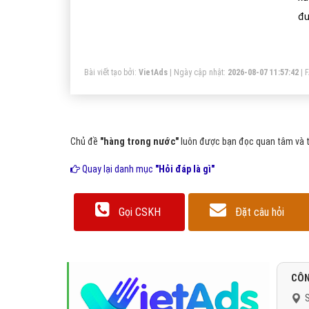
đư
Bài viết tạo bởi:
VietAds
| Ngày cập nhật:
2026-08-07 11:57:42
|
Chủ đề
"hàng trong nước"
luôn được bạn đọc quan tâm và tì
Quay lại danh mục
"Hỏi đáp là gì"
Gọi CSKH
Đặt câu hỏi
CÔN
S