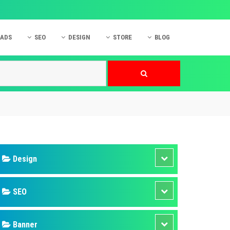
 ADS
SEO
DESIGN
STORE
BLOG
ner
 cáo Mobile
SEO Website
Thiết kế Web
nner
p quảng cáo Instagram
Dịch vụ SEO Website
Thiết kế Website
 cáo Zalo
Hỏi đáp SEO Google
Danh sách Website
 cáo Instagram
Thiết kế Landing Page
cáo Online
Dịch vụ thiết kế Website
 cáo Skype
Hỏi đáp Website
 cáo TVC
 cáo Cốc Cốc
mềm ứng dụng hay