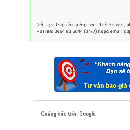
Tại sao chọn công ty Việt Ads làm đối 
Công ty Việt Ads thành lập từ năm 2013
, c
phí mà bạn có thể đầu tư cho marketing on
trung tâm marketing online uy tín hàng năm, l