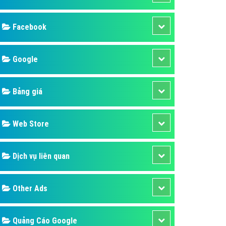
ụ Domain & Hosting
áp phần mềm
áp quảng cáo TVC
p quảng cáo mobile
p quảng cáo Online
áp quảng cáo Skype
p Domain & Hosting
Design
p viết bài Marketing
 cáo Youtube
SEO
ụ quảng cáo Youtube
ụ quảng cáo Cốc Cốc
Banner
ụ quảng cáo Tiktok
Facebook
ụ quảng cáo Zalo