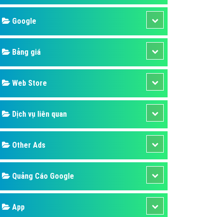
áp quảng cáo Youtube
Google
kế ứng dụng
 cáo Cốc Cốc hiệu quả
Bảng giá
 cáo Zalo chuyên nghiệp
ghĩa
Web Store
à gì
Dịch vụ liên quan
mềm ứng dụng hay
Other Ads
Quảng Cáo Google
App