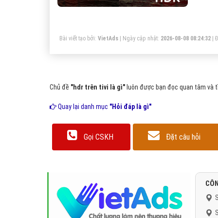
Bài viết tạo bởi:
VietAds
| Ngày cập nhật:
2026-08-08 08:24:32
|
Đ
Chủ đề
"hdr trên tivi là gì"
luôn được bạn đọc quan tâm và tì
Quay lại danh mục
"Hỏi đáp là gì"
Gọi CSKH
Đặt câu hỏi
CÔN
S
S