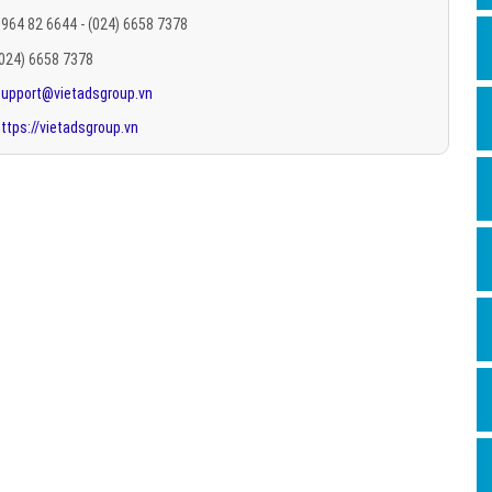
Hỏi đ
964 82 6644 - (024) 6658 7378
(024) 6658 7378
Thiết 
support@vietadsgroup.vn
Quảng
ttps://vietadsgroup.vn
Quảng
Định n
Nghĩa l
Phần 