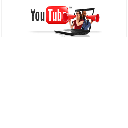
VietAds với đội ngũ chuyên viên tư ấn am
hiểu về chiến dịch quảng cáo Youtube sẽ tư
vấn bạn giải pháp tối ưu, hiệu quả nhất
XEM CHI TIẾT