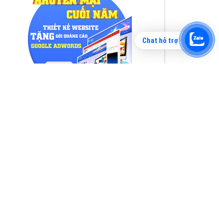
Chat hỗ trợ
Tìm công ty thiết kế website uy tín, chuyên
nghiệp tại Hà Nội là rất khó cho khách hàng.
VietAds xin giới thiệu công ty thiết kế Viet
XEM CHI TIẾT