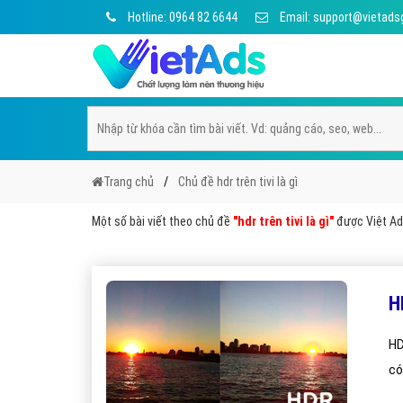
Hotline: 0964 82 6644
Email: support@vietads
Trang chủ
Chủ đề hdr trên tivi là gì
Một số bài viết theo chủ đề
"hdr trên tivi là gì"
được Việt Ads
H
HDR
có