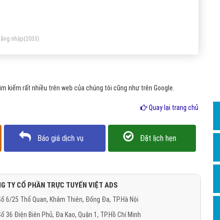
Dịch v
Hỏi đ
Hỏi đ
ăng nhập
(2033)
Hỏi đá
Hỏi đá
m kiếm rất nhiều trên web của chúng tôi cũng như trên Google.
Hỏi đ
Hỏi đá
Quay lại trang chủ
Hỏi đá
Báo giá dịch vụ
Đặt lịch hẹn
Quảng
Dịch v
Dịch v
G TY CỔ PHẦN TRỰC TUYẾN VIỆT ADS
Dịch v
ố 6/25 Thổ Quan, Khâm Thiên, Đống Đa, TP.Hà Nội
Dịch v
ố 36 Điện Biên Phủ, Đa Kao, Quận 1, TP.Hồ Chí Minh