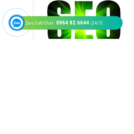
0964 82 6644
Zalo Call/Chat:
(24/7)
VietAds với đội ngũ SEOer giàu kinh nghiệm
được đào tạo bài bản tại các trung tâm SEO
lớn như: Litado, Inet, Vietmoz, Vinalink
XEM CHI TIẾT