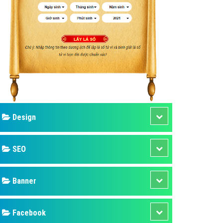
ụ Domain & Hosting
áp phần mềm
áp quảng cáo TVC
p quảng cáo mobile
p quảng cáo Online
áp quảng cáo Skype
p Domain & Hosting
Design
p viết bài Marketing
 cáo Youtube
SEO
ụ quảng cáo Youtube
ụ quảng cáo Cốc Cốc
Banner
ụ quảng cáo Tiktok
Facebook
ụ quảng cáo Zalo