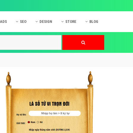
 ADS
SEO
DESIGN
STORE
BLOG
ner
 cáo Mobile
SEO Website
Thiết kế Web
nner
p quảng cáo Instagram
Dịch vụ SEO Website
Thiết kế Website
 cáo Zalo
Hỏi đáp SEO Google
Danh sách Website
 cáo Instagram
Thiết kế Landing Page
cáo Online
Dịch vụ thiết kế Website
 cáo Skype
Hỏi đáp Website
 cáo TVC
 cáo Cốc Cốc
mềm ứng dụng hay