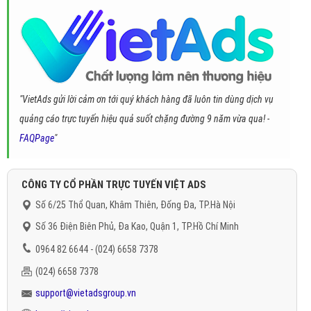
"VietAds gửi lời cảm ơn tới quý khách hàng đã luôn tin dùng dịch vụ
quảng cáo trực tuyến hiệu quả suốt chặng đường 9 năm vừa qua! -
FAQPage
"
CÔNG TY CỔ PHẦN TRỰC TUYẾN VIỆT ADS
Số 6/25 Thổ Quan, Khâm Thiên, Đống Đa, TP.Hà Nội
Số 36 Điện Biên Phủ, Đa Kao, Quận 1, TP.Hồ Chí Minh
0964 82 6644 - (024) 6658 7378
(024) 6658 7378
support@vietadsgroup.vn