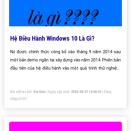
Hệ Điều Hành Windows 10 Là Gì?
Nó được chính thức công bố vào tháng 9 năm 2014 sau
một bản demo ngắn tại xây dựng vào năm 2014. Phiên bản
đầu tiên của hệ điều hành vào một quá trình thử nghiệm
phiên bản beta công cộng trong tháng 10 năm 2014, dẫn
đến phát hành của người tiêu dùng trên 29 tháng 7 năm
Bài viết tạo bởi:
VietAds
| Ngày cập nhật:
2026-08-07 10:06:39
|
Đăng
2015
nhập
(4107)