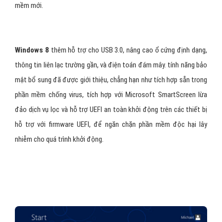
màn hình Start (hiển thị các chương trình và nội dung được cập
nhật tự động trên một mạng lưới các gạch), một nền tảng mới cho
phát triển “ứng dụng” với trọng tâm trên đầu vào màn hình cảm
ứng, tích hợp với các dịch vụ trực tuyến (bao gồm khả năng đồng
bộ hóa các ứng dụng và các thiết lập giữa các thiết bị), và
Windows Store
, một cửa hàng trực tuyến để tải về và mua phần
mềm mới.
Windows 8
thêm hỗ trợ cho USB 3.0, nâng cao ổ cứng định dạng,
thông tin liên lạc trường gần, và điện toán đám mây. tính năng bảo
mật bổ sung đã được giới thiệu, chẳng hạn như tích hợp sẵn trong
phần mềm chống virus, tích hợp với Microsoft SmartScreen lừa
đảo dịch vụ lọc và hỗ trợ UEFI an toàn khởi động trên các thiết bị
hỗ trợ với firmware UEFI, để ngăn chặn phần mềm độc hại lây