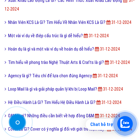
Phong Thủy Là Gì? Tìm Hiểu Về Phong Thủy Là Gì?
31-12-2024
Điện thoại di động là gì và cấu tạo điện thoại di động?
31-12-2024
Room Service Là Gì? Tìm Hiểu Về Room Service Là Gì?
31-12-2024
Máy Bán Hàng Là Gì? Tìm Hiểu Về Máy Bán Hàng Là Gì?
31-12-2024
MSDS Là Gì? Nội Dung Của MSDS
31-12-2024
Google Play Store là gì và cách cài đặt Google Play Store?
31-12-
2024
Thấu kính hội tụ là gì và ứng dụng của thấu kính hội tụ?
31-12-2024
Xuất Khẩu Lao Động Là Gì? Các Hình Thức Xuất Khẩu Lao Động
31-
12-2024
Chat hỗ trợ
Nhân Viên KCS Là Gì? Tìm Hiểu Về Nhân Viên KCS Là Gì?
31-12-2024