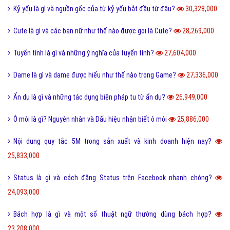
38,885,000
Như thế nào thì được gọi là chảnh và sang chảnh?
36,719,000
Thơ mới là gì và phong trào thơ mới hiện nay như thế nào?
36,540,000
Sống ảo là gì? Biểu hiện và Thực trạng sống ảo của giới trẻ hiện nay
33,937,000
Tomboy là gì và hiểu như thế nào cho đúng về Tomboy?
31,137,000
Ý nghĩa của số 19 và số 19 kết hợp với con số nào thì đẹp?
30,514,000
Kỷ yếu là gì và nguồn gốc của từ kỷ yếu bắt đầu từ đâu?
30,328,000
Cute là gì và các bạn nữ như thế nào được gọi là Cute?
28,269,000
Tuyến tính là gì và những ý nghĩa của tuyến tính?
27,604,000