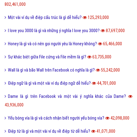
Làm như thế nào
Hỏi đáp điện thoại
Hỏi đáp máy tính
Hỏi đáp ứng dụng
Bài viết xem nhiều cùng chuyên mục
Lỗi 404 là gì? Những cách khắc phục lỗi 404 là gì?
5,017,472,000
FAQ là gì và câu hỏi thường gặp FAQ có quan trọng Website?
802,461,000
Một vài ví dụ về điệp cấu trúc là gì dễ hiểu?
125,293,000
I love you 3000 là gì và những ý nghĩa I love you 3000?
87,697,000