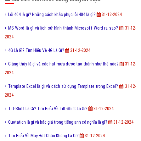
Tìm hiểu ý nghĩa của từ Beep hay Bíp Bép là gì?
9,901,000
Đào tạo là gì và những lợi ích khi được đào tạo bài bản?
9,891,000
Online là gì và ứng dụng Online trong công nghệ ra sao?
9,866,000
Ý nghĩa của từ HỌC TRƯỞNG trong giới trẻ hiện nay?
9,828,000
Công nghệ cấy truyền phôi là gì và nó có những lợi ích gì?
9,766,000
Điốt quang là gì và nguyên lý hoạt động Điốt quang ra sao?
9,762,000
Cách đăng ký đăng nhập Zalo Web bằng mã QR mới nhất?
9,746,000
Bài viết mới nhất cùng chuyên mục
Lỗi 404 là gì? Những cách khắc phục lỗi 404 là gì?
31-12-2024
MS Word là gì và lịch sử hình thành Microsoft Word ra sao?
31-12-