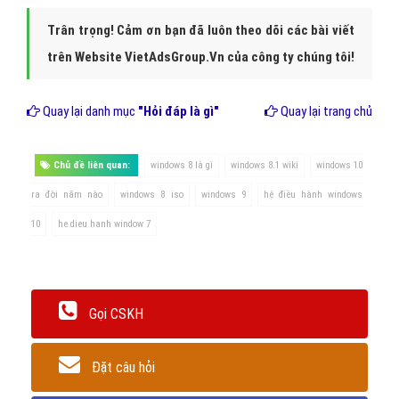
Hình 3: Bản vá windows 8 là gì?
Kết luận
Windows 8
đã được công bố tại CES 2011, và tiếp theo là việc
phát hành ba phiên bản trước khi phát hành từ tháng 9 năm 2011
đến tháng năm 2012. Các hệ điều hành được phát hành để sản
xuất vào ngày 1 tháng 8 năm 2012, và được phát hành cho phổ
biến vào ngày 26 tháng 10 năm 2012.
Trân trọng! Cảm ơn bạn đã luôn theo dõi các bài viết
trên Website VietAdsGroup.Vn của công ty chúng tôi!