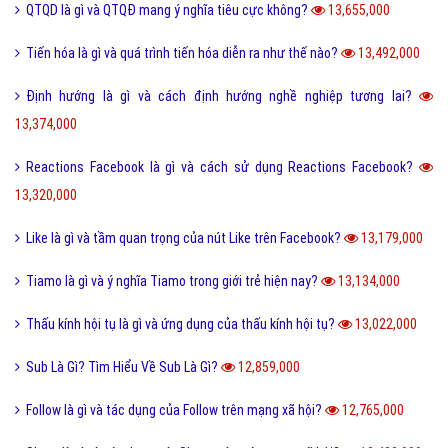
14,693,000
Holic là gì và cách sử dụng gốc từ aholic và holic?
14,692,000
Pick me boy và Pick me girl là gì và làm sao thành pick me?
14,551,000
Anti Fan là gì và một vài hội Anti Fan nổi tiếng hiện nay?
14,472,000
Kỹ thuật là gì và tầm quan trọng của kỹ thuật hiện nay?
13,998,000
Quả dâu da đất có những công dụng gì?
13,865,000
Dũng cảm là gì và tại sao cần phải có lòng dũng cảm?
13,803,000
QTQD là gì và QTQĐ mang ý nghĩa tiêu cực không?
13,655,000
Tiến hóa là gì và quá trình tiến hóa diễn ra như thế nào?
13,492,000
Định hướng là gì và cách định hướng nghề nghiệp tương lai?