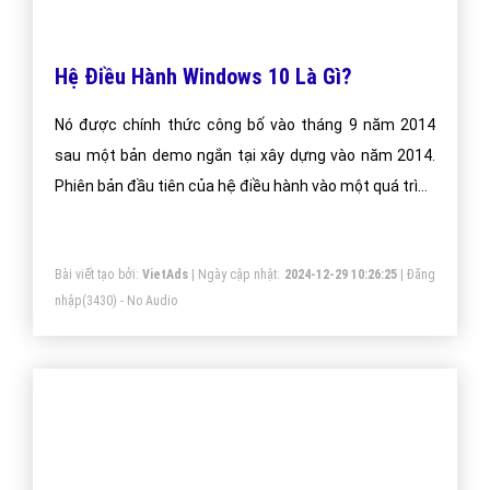
support@vietadsgroup.vn
https://vietadsgroup.vn
Một vài bài viết cùng chủ đề "windows 8 là
gì"
Hệ Điều Hành Windows 10 Là Gì?