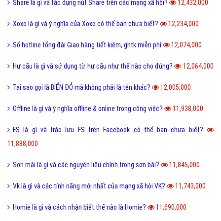
13,374,000
Reactions Facebook là gì và cách sử dụng Reactions Facebook?
13,320,000
Like là gì và tầm quan trọng của nút Like trên Facebook?
13,179,000
Tiamo là gì và ý nghĩa Tiamo trong giới trẻ hiện nay?
13,134,000
Thấu kính hội tụ là gì và ứng dụng của thấu kính hội tụ?
13,022,000
Sub Là Gì? Tìm Hiểu Về Sub Là Gì?
12,859,000
Follow là gì và tác dụng của Follow trên mạng xã hội?
12,765,000
Share là gì và tác dụng nút Share trên các mạng xã hội?
12,432,000
Xoxo là gì và ý nghĩa của Xoxo có thể bạn chưa biết?
12,234,000
Số hotline tổng đài Giao hàng tiết kiệm, ghtk miễn phí
12,074,000