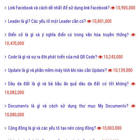
Sử dụng DẦU ĂN với quan hệ tình dục có nguy hiểm?
11,503,000
Trộm vía là gì và tại sao lại nói trộm vía khi khen trẻ nhỏ?
11,403,000
Điện thoại di động là gì và cấu tạo điện thoại di động?
11,374,000
Đường link là gì và các loại đường link thường gặp hiện nay?
11,354,000
Scam là gì? Những ý nghĩa của Scam
11,314,000
Feed là gì và ý nghĩa từ Feed trong thế giới công nghệ?
11,203,000
Software là gì và quá trình tạo Software trong bao lâu?
11,011,000
Link Facebook và cách dễ nhất để sử dụng link Facebook?
10,905,000
Leader là gì? Các yếu tố một Leader cần có?
10,801,000