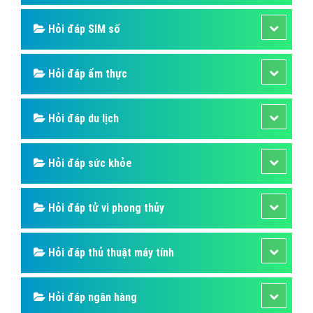
Windows 8 là gì và những thay đổi giao
diện của windows 8?
Sự phát triển của Windows 8 bắt đầu trước bản phát
hành tiền nhiệm của nó, Windows 7, vào năm 2009.
Bài viết tạo bởi:
VietAds
| Ngày cập nhật:
2024-12-29 11:23:33
|
Đăng
nhập
(2674) - No Audio
Hỏi đáp là gì
Hỏi đáp SIM số