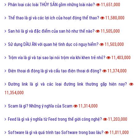
Hư cấu là gì và sử dụng từ hư cấu như thế nào cho đúng?
12,064,000
Tại sao gọi là BIỂN ĐỎ mà không phải là tên khác?
12,005,000
Offline là gì và ý nghĩa offline & online trong công việc?
11,938,000
FS là gì và trào lưu FS trên Facebook có thể bạn chưa biết?
11,888,000
Sơn mài là gì và các nguyên liệu chính trong sơn bài?
11,845,000
Vk là gì và các tính năng mới nhất của mạng xã hội VK?
11,743,000
Homie là gì và cách nhận biết thế nào là Homie?
11,690,000
Phân loại các loài THỦY SẢN gồm những loài nào?
11,651,000
Thể thao là gì và các lợi ích của hoạt động thể thao?
11,580,000
San hô là gì và đặc điểm của san hô như thế nào?
11,505,000