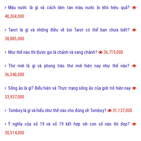
Honey là gì và có nên gọi người yêu là Honey không?
65,466,000
Sự khác biệt giữa File cứng và File mềm là gì?
63,735,000
Wall là gì và bão Wall trên Facebook có nghĩa là gì?
55,242,000
Điệp ngữ là gì và một vài ví dụ điệp ngữ dễ hiểu?
44,701,000
Dame là gì trên Facebook và một vài ý nghĩa khác của Dame?
43,936,000
Yếu bóng vía là gì và cách nhận biết người yếu bóng vía?
42,098,000
Điệp từ là gì và một vài ví dụ về điệp từ dễ hiểu?
41,071,000
Màu nước là gì và cách làm tan màu nước bị khô hiệu quả?
40,268,000
Tarot là gì và những điều về bói Tarot có thể bạn chưa biết?