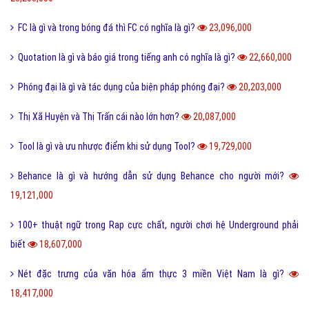
Dame là gì và dame được hiểu như thế nào trong Game?
27,336,000
Ẩn dụ là gì và những tác dụng biện pháp tu từ ẩn dụ?
26,949,000
Ô môi là gì? Nguyên nhân và Dấu hiệu nhận biết ô môi
25,886,000
Nội dung quy tắc 5M trong sản xuất và kinh doanh hiện nay?
25,833,000
Status là gì và cách đăng Status trên Facebook nhanh chóng?
24,093,000
Bách hợp là gì và một số thuật ngữ thường dùng bách hợp?
23,208,000
FC là gì và trong bóng đá thì FC có nghĩa là gì?
23,096,000
Quotation là gì và báo giá trong tiếng anh có nghĩa là gì?
22,660,000