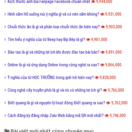
Điển cố là gì và ý nghĩa điển có trong văn hóa truyền thống?
10,470,000
Code là gì và sự ra đời phát triển của mã QR Code?
10,243,000
Update là gì và phần mềm máy tính khi nào cần Update?
10,139,000
Dâu da đất là gì và bà bầu ăn quả dâu da đất có tốt không?
10,082,000
Documents là gì và cách sử dụng thư mục My Documents?
10,080,000
Cộng đồng là gì và các yếu tố tạo nên cộng đồng?
10,003,000
Kích thước ảnh bìa Fanpage Facebook chuẩn nhất
9,944,000
Hình xăm Hổ xuống núi ý nghĩa gì và có nên xăm không?
9,931,000
Chuỗi thức ăn là gì và phân loại chuỗi thức ăn hiện nay?
9,903,000