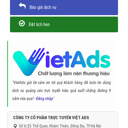
Quay lại danh mục
"Hỏi đáp là gì"
Quay lại trang chủ
Chủ đề liên quan:
windows 8 là gì
windows 8.1 wiki
windows 10
ra đời năm nào
windows 8 iso
windows 9
hệ điều hành windows
10
he dieu hanh window 7
Gọi CSKH
Đặt câu hỏi
Báo giá dịch vụ
Đặt lịch hẹn