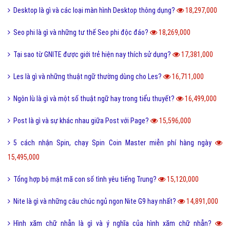
Phóng đại là gì và tác dụng của biện pháp phóng đại?
20,203,000
Thị Xã Huyện và Thị Trấn cái nào lớn hơn?
20,087,000
Tool là gì và ưu nhược điểm khi sử dụng Tool?
19,729,000
Behance là gì và hướng dẫn sử dụng Behance cho người mới?
19,121,000
100+ thuật ngữ trong Rap cực chất, người chơi hệ Underground phải
biết
18,607,000
Nét đặc trưng của văn hóa ẩm thực 3 miền Việt Nam là gì?
18,417,000
Desktop là gì và các loại màn hình Desktop thông dụng?
18,297,000
Seo phi là gì và những tư thế Seo phi độc đáo?
18,269,000