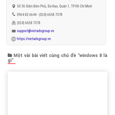
"VietAds gửi lời cảm ơn tới quý khách hàng đã luôn tin dùng
dịch vụ quảng cáo trực tuyến hiệu quả suốt chặng đường 9
năm vừa qua! -
Đăng nhập
"
CÔNG TY CỔ PHẦN TRỰC TUYẾN VIỆT ADS
Số 6/25 Thổ Quan, Khâm Thiên, Đống Đa, TP.Hà Nội
Số 36 Điện Biên Phủ, Đa Kao, Quận 1, TP.Hồ Chí Minh
0964 82 6644 - (024) 6658 7378
(024) 6658 7378