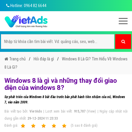
Hotline: 0964 82 6644
Trang chủ
Hỏi đáp là gì
Windows 8 Là Gì? Tìm Hiểu Về Windows
8 Là Gì?
Windows 8 là gì và những thay đổi giao
diện của windows 8?
Sự phát triển của Windows 8 bắt đầu trước bản phát hành tiền nhiệm của nó, Windows
7, vào năm 2009.
Bài viết tạo bởi:
VietAds
| Lượt xem bài viết:
915,707
(View) | Ngày cập nhật nội
dung gần nhất:
29-12-2024 11:23:33
Ðánh giá:
1
2
3
4
5
(
5
sao
8
đánh giá)