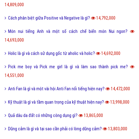
Tại sao từ GNITE được giới trẻ hiện nay thích sử dụng?
17,381,000
Les là gì và những thuật ngữ thường dùng cho Les?
16,711,000
Ngôn lù là gì và một số thuật ngữ hay trong tiểu thuyết?
16,499,000
Post là gì và sự khác nhau giữa Post với Page?
15,596,000
5 cách nhận Spin, chạy Spin Coin Master miễn phí hàng ngày
15,495,000
Tổng hợp bộ mật mã con số tình yêu tiếng Trung?
15,120,000
Nite là gì và những câu chúc ngủ ngon Nite G9 hay nhất?
14,891,000
Hình xăm chữ nhẫn là gì và ý nghĩa của hình xăm chữ nhẫn?
14,809,000
Cách phân biệt giữa Positive và Negative là gì?
14,792,000
Món nui tiếng Anh và một số cách chế biến món Nui ngon?