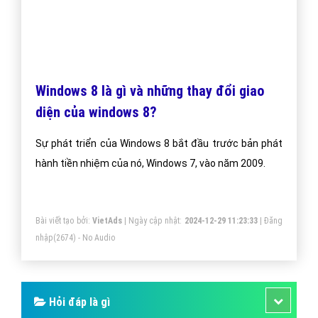
Nó được chính thức công bố vào tháng 9 năm 2014
sau một bản demo ngắn tại xây dựng vào năm 2014.
Phiên bản đầu tiên của hệ điều hành vào một quá trình
thử nghiệm phiên bản beta công cộng trong tháng 10
năm 2014, dẫn đến phát hành của người tiêu dùng
Bài viết tạo bởi:
VietAds
| Ngày cập nhật:
2024-12-29 10:26:25
|
Đăng
trên 29 tháng 7 năm 2015
nhập
(3430) - No Audio