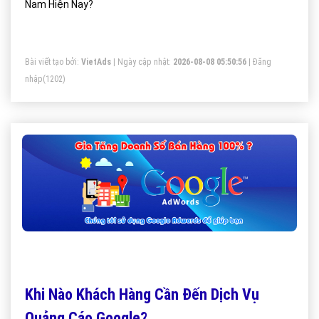
Nam Hiện Nay?
Bài viết tạo bởi:
VietAds
| Ngày cập nhật:
2026-08-08 05:50:56
|
Đăng
nhập
(1202)
Khi Nào Khách Hàng Cần Đến Dịch Vụ
Quảng Cáo Google?