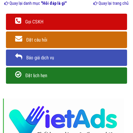
Quay lại danh mục
"Hỏi đáp là gì"
Quay lại trang chủ
Gọi CSKH
Đặt câu hỏi
Báo giá dịch vụ
Đặt lịch hẹn