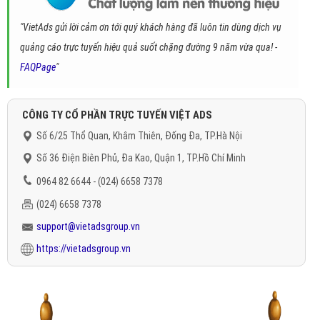
"VietAds gửi lời cảm ơn tới quý khách hàng đã luôn tin dùng dịch vụ
quảng cáo trực tuyến hiệu quả suốt chặng đường 9 năm vừa qua! -
FAQPage
"
CÔNG TY CỔ PHẦN TRỰC TUYẾN VIỆT ADS
Số 6/25 Thổ Quan, Khâm Thiên, Đống Đa, TP.Hà Nội
Số 36 Điện Biên Phủ, Đa Kao, Quận 1, TP.Hồ Chí Minh
0964 82 6644 - (024) 6658 7378
(024) 6658 7378
support@vietadsgroup.vn
https://vietadsgroup.vn