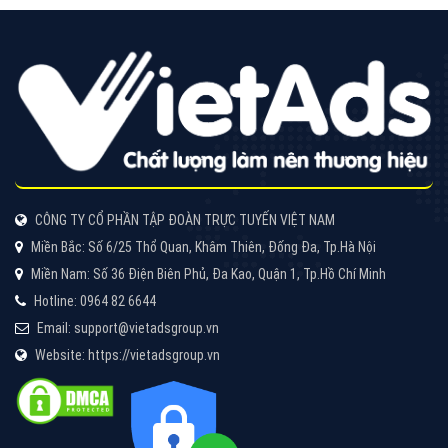
Tìm công ty thiết kế website uy tín, chuyên nghiệp tại
Hà Nội là rất khó cho khách hàng. VietAds xin giới
thiệu công ty thiết kế Viet
XEM CHI TIẾT
Quảng cáo Cốc Cốc