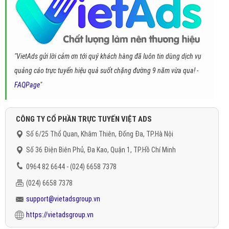
"VietAds gửi lời cảm ơn tới quý khách hàng đã luôn tin dùng dịch vụ
quảng cáo trực tuyến hiệu quả suốt chặng đường 9 năm vừa qua! -
FAQPage
"
CÔNG TY CỔ PHẦN TRỰC TUYẾN VIỆT ADS
Số 6/25 Thổ Quan, Khâm Thiên, Đống Đa, TP.Hà Nội
Số 36 Điện Biên Phủ, Đa Kao, Quận 1, TP.Hồ Chí Minh
0964 82 6644 - (024) 6658 7378
(024) 6658 7378
support@vietadsgroup.vn
https://vietadsgroup.vn