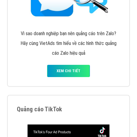
VietAds với đội ngũ SEOer giàu kinh nghiệm được đào
tạo bài bản tại các trung tâm SEO lớn như: Litado,
Inet, Vietmoz, Vinalink
XEM CHI TIẾT
Quảng cáo Youtube