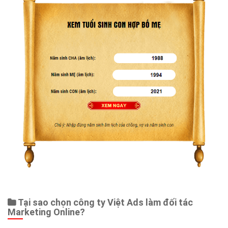
Web Store
Dịch vụ liên quan
Other Ads
Quảng Cáo Google
App
Tài liệu