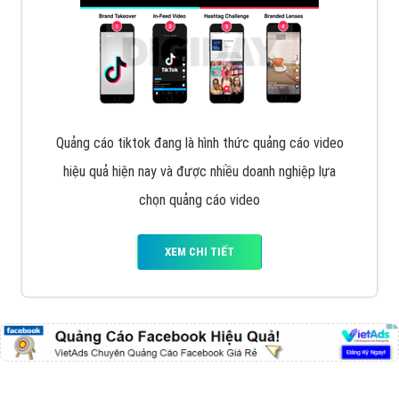
VietAds với đội ngũ chuyên viên tư ấn am hiểu về
chiến dịch quảng cáo Youtube sẽ tư vấn bạn giải pháp
tối ưu, hiệu quả nhất
XEM CHI TIẾT
Thiết kế Website