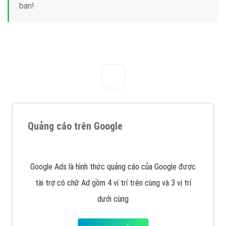
Công ty Việt Ads thành lập từ năm 2013
, chúng tôi
với bề dày kinh nghiệm sẽ tư vấn xây dựng và phát
triển thương hiệu của doanh nghiệp bạn với mức chi
phí mà bạn có thể đầu tư cho marketing online. Đội
ngũ kỹ thuật quảng cáo trực tuyến, SEO, lập trình
Web chuyên sâu trong nghề, được đào tạo bài bản tại
trung tâm marketing online uy tín hàng năm, luôn
đem
đến cho khách hàng sản phẩm/ dịch vụ chất
lượng
.