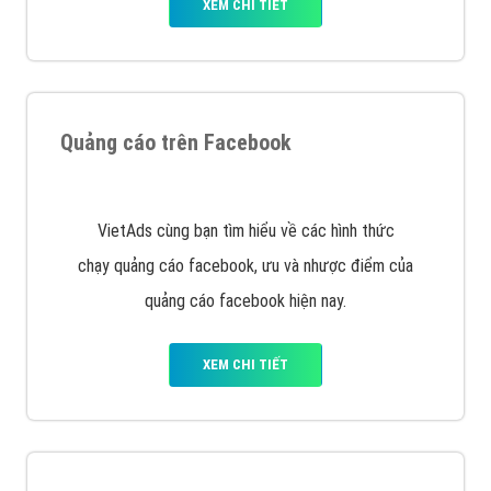
Nếu bạn đang cần quảng cáo, thiết kế web,
phát
triển Website cho doanh nghiệp mình
. Đừng chần
chừ hãy nhấc máy lên và gọi ngay cho chúng tôi theo
Hotline: 0964 82 6644 (24/7) hoặc email:
support@vietadsgroup.vn
để được tư vấn chuyên
sâu về giải pháp marketing hiệu quả cho doanh nghiệp
bạn!