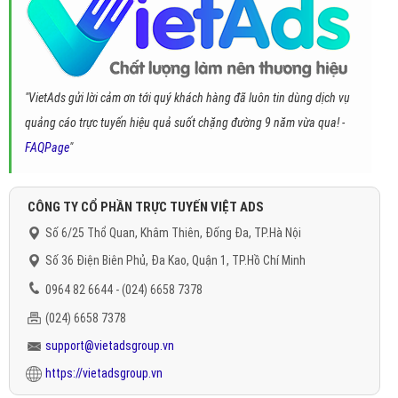
"VietAds gửi lời cảm ơn tới quý khách hàng đã luôn tin dùng dịch vụ
quảng cáo trực tuyến hiệu quả suốt chặng đường 9 năm vừa qua! -
FAQPage
"
CÔNG TY CỔ PHẦN TRỰC TUYẾN VIỆT ADS
Số 6/25 Thổ Quan, Khâm Thiên, Đống Đa, TP.Hà Nội
Số 36 Điện Biên Phủ, Đa Kao, Quận 1, TP.Hồ Chí Minh
0964 82 6644 - (024) 6658 7378
(024) 6658 7378
support@vietadsgroup.vn
https://vietadsgroup.vn