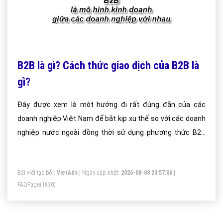
B2B là gì? Cách thức giao dịch của B2B là
gì?
Đây được xem là một hướng đi rất đúng đắn của các
doanh nghiệp Việt Nam để bắt kịp xu thế so với các doanh
nghiệp nước ngoài đồng thời sử dụng phương thức B2B
còn nâng cao năng lực cạnh tranh của doanh nghiệp trên
thị trường.
Bài viết tạo bởi:
VietAds
| Ngày cập nhật:
2026-08-08 23:57:06
|
FAQPage
(1830)