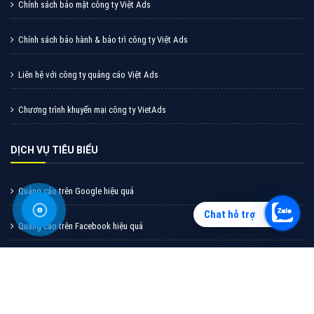
Vì sao doanh nghiệp bạn nên quảng cáo trên Zalo?
Hãy cùng VietAds tìm hiểu về các hình thức quảng
cáo Zalo hiệu quả
XEM CHI TIẾT
Chat hỗ trợ
Quảng cáo TikTok