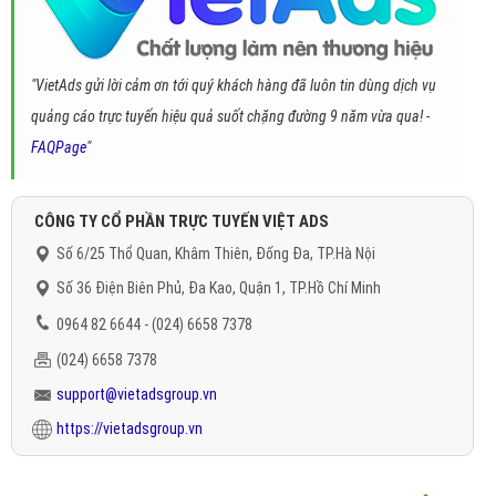
"VietAds gửi lời cảm ơn tới quý khách hàng đã luôn tin dùng dịch vụ
quảng cáo trực tuyến hiệu quả suốt chặng đường 9 năm vừa qua! -
FAQPage
"
CÔNG TY CỔ PHẦN TRỰC TUYẾN VIỆT ADS
Số 6/25 Thổ Quan, Khâm Thiên, Đống Đa, TP.Hà Nội
Số 36 Điện Biên Phủ, Đa Kao, Quận 1, TP.Hồ Chí Minh
0964 82 6644 - (024) 6658 7378
(024) 6658 7378
support@vietadsgroup.vn
https://vietadsgroup.vn