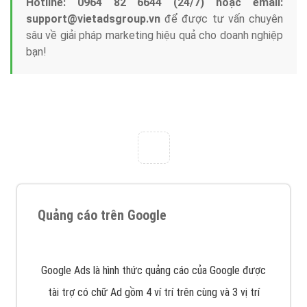
với bề dày kinh nghiệm sẽ tư vấn xây dựng và phát
triển thương hiệu của doanh nghiệp bạn với mức chi
phí mà bạn có thể đầu tư cho marketing online. Đội
ngũ kỹ thuật quảng cáo trực tuyến, SEO, lập trình
Web chuyên sâu trong nghề, được đào tạo bài bản tại
trung tâm marketing online uy tín hàng năm, luôn
đem
đến cho khách hàng sản phẩm/ dịch vụ chất
lượng
.