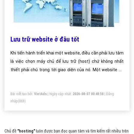
Lưu trữ website ở đâu tốt
Khi tiến hành triển khai một website, điều cần phải lưu tâm
là việc chọn máy chủ để lưu trữ (host) chứ không nhất
thiết phải chú trọng tới giao diện của nó. Một website có
dịch vụ host chuẩn sẽ tạo ra sự khác biệt rõ rệt cho
website của bạn, đọc giả sẽ không bị ức chế khi gặp phải
Bài viết tạo bởi:
VietAds
| Ngày cập nhật:
2026-08-07 00:48:58
|
Đăng
tình trạng chập chờn hay không thể truy cập được.
nhập
(869)
Chủ đề
"hosting"
luôn được bạn đọc quan tâm và tìm kiếm rất nhiều trên