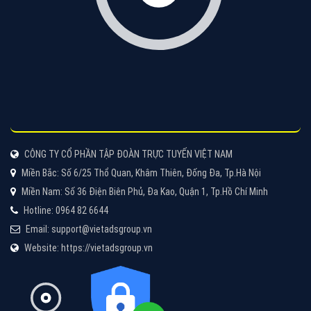
Tìm công ty thiết kế website uy tín, chuyên nghiệp tại
Hà Nội là rất khó cho khách hàng. VietAds xin giới
thiệu công ty thiết kế Viet
XEM CHI TIẾT
Quảng cáo Cốc Cốc