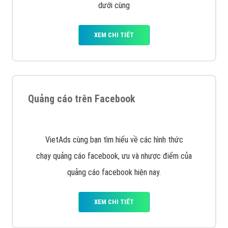
Nếu bạn đang cần quảng cáo, thiết kế web,
phát
triển Website cho doanh nghiệp mình
. Đừng chần
chừ hãy nhấc máy lên và gọi ngay cho chúng tôi theo
Hotline: 0964 82 6644 (24/7) hoặc email:
support@vietadsgroup.vn
để được tư vấn chuyên
sâu về giải pháp marketing hiệu quả cho doanh nghiệp
bạn!