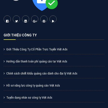
Cốc Cốc là trình duyệt web trực tuyến hiệu quả, hãy
cùng VietAds tìm hiểu về các hình thức quảng cáo
của trình duyệt Cốc Cốc
XEM CHI TIẾT
Quảng cáo Zalo