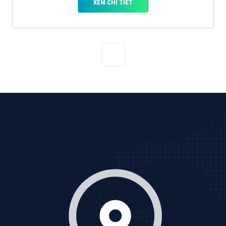
VietAds với đội ngũ chuyên viên tư ấn am hiểu về
chiến dịch quảng cáo Youtube sẽ tư vấn bạn giải pháp
tối ưu, hiệu quả nhất
XEM CHI TIẾT
Thiết kế Website