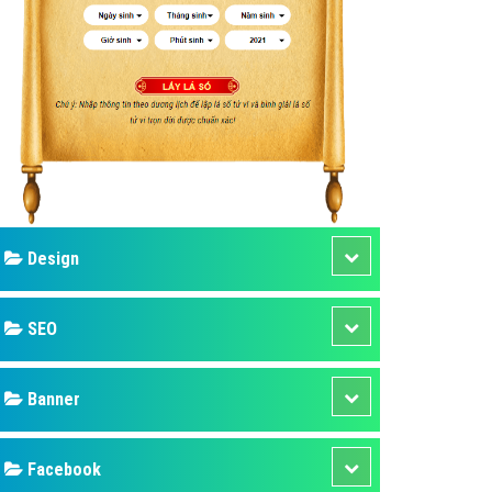
ụ Domain & Hosting
áp phần mềm
áp quảng cáo TVC
p quảng cáo mobile
p quảng cáo Online
áp quảng cáo Skype
p Domain & Hosting
Design
p viết bài Marketing
 cáo Youtube
SEO
ụ quảng cáo Youtube
ụ quảng cáo Cốc Cốc
Banner
ụ quảng cáo Tiktok
Facebook
ụ quảng cáo Zalo