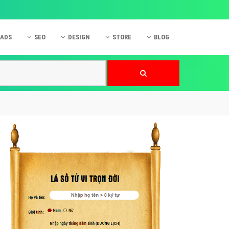
 ADS
SEO
DESIGN
STORE
BLOG
ner
 cáo Mobile
SEO Website
Thiết kế Web
nner
p quảng cáo Instagram
Dịch vụ SEO Website
Thiết kế Website
 cáo Zalo
Hỏi đáp SEO Google
Danh sách Website
 cáo Instagram
Thiết kế Landing Page
cáo Online
Dịch vụ thiết kế Website
 cáo Skype
Hỏi đáp Website
 cáo TVC
 cáo Cốc Cốc
mềm ứng dụng hay