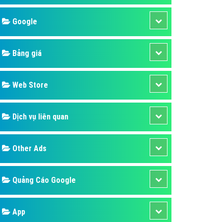
áp quảng cáo Youtube
Google
kế ứng dụng
 cáo Cốc Cốc hiệu quả
Bảng giá
 cáo Zalo chuyên nghiệp
ghĩa
Web Store
à gì
Dịch vụ liên quan
mềm ứng dụng hay
Other Ads
Quảng Cáo Google
App