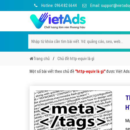
Hotline: 0964 82 6644
Email: support@vietads
Trang chủ
Chủ đề http-equiv là gì
Một số bài viết theo chủ đề
"http-equiv là gì"
được Việt Ads 
T
H
Mụ
se