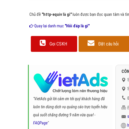
Chủ đề
"http-equiv là gì"
luôn được bạn đọc quan tâm và tìm
Quay lại danh mục
"Hỏi đáp là gì"
Gọi CSKH
Đặt câu hỏi
CÔN
S
S
0
"VietAds gửi lời cảm ơn tới quý khách hàng đã
luôn tin dùng dịch vụ quảng cáo trực tuyến hiệu
quả suốt chặng đường 9 năm vừa qua! -
FAQPage
"
h