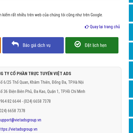
Hỏi đ
 kiếm rất nhiều trên web của chúng tôi cũng như trên Google.
Thiết 
Quay lại trang chủ
Quảng
Quảng
Báo giá dịch vụ
Đặt lịch hẹn
Định n
Nghĩa l
Phần 
G TY CỔ PHẦN TRỰC TUYẾN VIỆT ADS
ố 6/25 Thổ Quan, Khâm Thiên, Đống Đa, TP.Hà Nội
ố 36 Điện Biên Phủ, Đa Kao, Quận 1, TP.Hồ Chí Minh
964 82 6644 - (024) 6658 7378
(024) 6658 7378
support@vietadsgroup.vn
ttps://vietadsgroup.vn