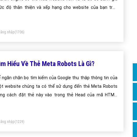
Dịch v
c độ thân thiện và xếp hạng cho website của bạn trên
Hỏi đ
ang tìm kiếm của google
Hỏi đ
ăng nhập
(1706)
Hỏi đá
Hỏi đá
Hỏi đ
ìm Hiểu Về Thẻ Meta Robots Là Gì?
Hỏi đá
Hỏi đá
 ngăn chặn bọ tìm kiếm của Google thu thập thông tin của
t website chúng ta có thể sử dụng đến thẻ Meta Robots
Quảng
ng cách đặt thẻ này vào trong thẻ Head của mã HTML,
Dịch v
ương pháp này chỉ có tác dụng với bọ tìm kiếm của Google
Dịch v
i và chỉ khi trang web của bạn có chèn thẻ Meta Robots.
Dịch v
ăng nhập
(1229)
Dịch v