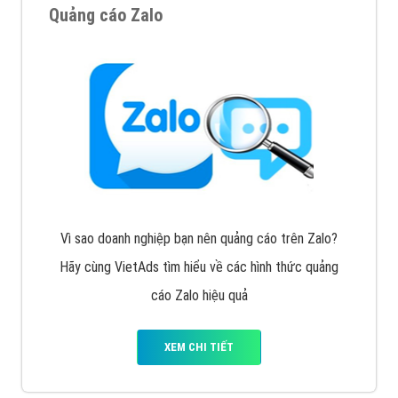
VietAds với đội ngũ chuyên viên tư ấn am hiểu về
chiến dịch quảng cáo Youtube sẽ tư vấn bạn giải pháp
tối ưu, hiệu quả nhất
XEM CHI TIẾT
Thiết kế Website