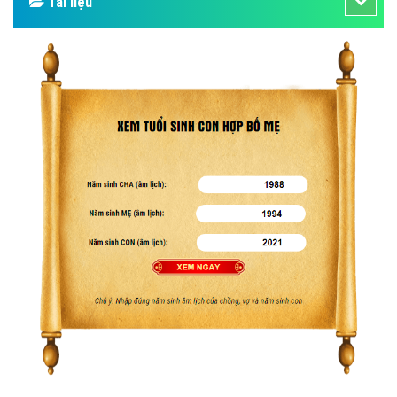
Bảng giá
Web Store
Dịch vụ liên quan
Other Ads
Quảng Cáo Google
App
Tài liệu