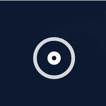
Quảng cáo Cốc Cốc
Cốc Cốc là trình duyệt web trực tuyến hiệu quả, hãy
cùng VietAds tìm hiểu về các hình thức quảng cáo
của trình duyệt Cốc Cốc
XEM CHI TIẾT