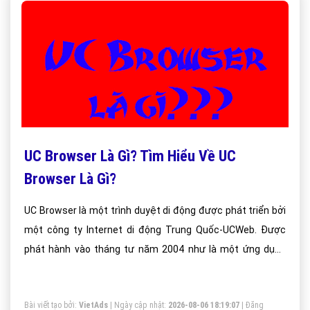
UC Browser Là Gì? Tìm Hiểu Về UC
Browser Là Gì?
UC Browser là một trình duyệt di động được phát triển bởi
một công ty Internet di động Trung Quốc-UCWeb. Được
phát hành vào tháng tư năm 2004 như là một ứng dụng
J2ME-chỉ, nó có sẵn trên nền tảng bao gồm Android, iOS,
Windows Phone, Symbian, Java ME, và BlackBerry.
Bài viết tạo bởi:
VietAds
| Ngày cập nhật:
2026-08-06 18:19:07
|
Đăng