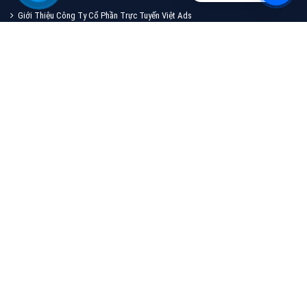
Quảng cáo TikTok
Quảng cáo tiktok đang là hình thức quảng cáo video
hiệu quả hiện nay và được nhiều doanh nghiệp lựa
chọn quảng cáo video