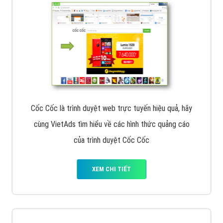
VietAds với đội ngũ SEOer giàu kinh nghiệm được đào
tạo bài bản tại các trung tâm SEO lớn như: Litado,
Inet, Vietmoz, Vinalink
XEM CHI TIẾT
Quảng cáo Youtube