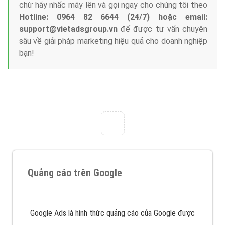
Tại sao chọn công ty Việt Ads làm đối tác
Marketing Online?
Công ty Việt Ads thành lập từ năm 2013
, chúng tôi
với bề dày kinh nghiệm sẽ tư vấn xây dựng và phát
triển thương hiệu của doanh nghiệp bạn với mức chi
phí mà bạn có thể đầu tư cho marketing online. Đội
ngũ kỹ thuật quảng cáo trực tuyến, SEO, lập trình
Web chuyên sâu trong nghề, được đào tạo bài bản tại
trung tâm marketing online uy tín hàng năm, luôn
đem
đến cho khách hàng sản phẩm/ dịch vụ chất
lượng
.