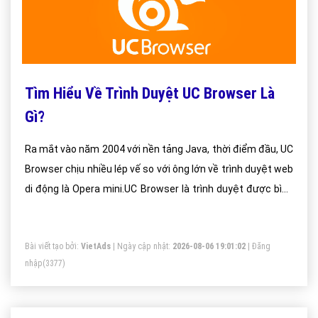
Tìm Hiểu Về Trình Duyệt UC Browser Là
Gì?
Ra mắt vào năm 2004 với nền tảng Java, thời điểm đầu, UC
Browser chịu nhiều lép vế so với ông lớn về trình duyệt web
di động là Opera mini.UC Browser là trình duyệt được bình
chọn là tốt nhất giành cho điện thoại di động trong năm
2016, vậy lý do nào làm nên thành công cho trình duyệt
Bài viết tạo bởi:
VietAds
| Ngày cập nhật:
2026-08-06 19:01:02
|
Đăng
này?
nhập
(3377)