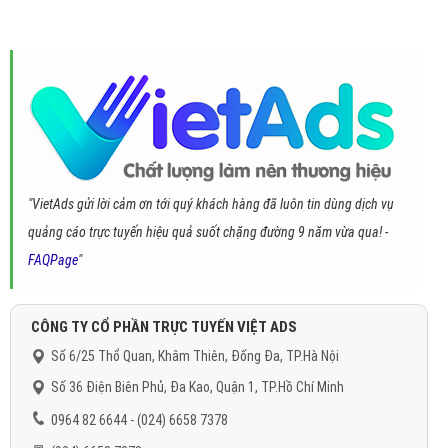
"VietAds gửi lời cảm ơn tới quý khách hàng đã luôn tin dùng dịch vụ
quảng cáo trực tuyến hiệu quả suốt chặng đường 9 năm vừa qua! -
FAQPage
"
CÔNG TY CỔ PHẦN TRỰC TUYẾN VIỆT ADS
Số 6/25 Thổ Quan, Khâm Thiên, Đống Đa, TP.Hà Nội
Số 36 Điện Biên Phủ, Đa Kao, Quận 1, TP.Hồ Chí Minh
0964 82 6644 - (024) 6658 7378