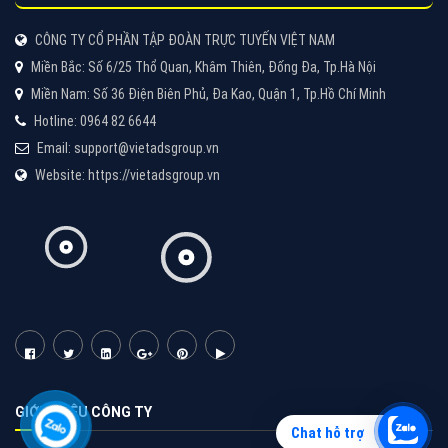
Quảng cáo Zalo
Vì sao doanh nghiệp bạn nên quảng cáo trên Zalo?
Hãy cùng VietAds tìm hiểu về các hình thức quảng
cáo Zalo hiệu quả
XEM CHI TIẾT
Chat hỗ trợ