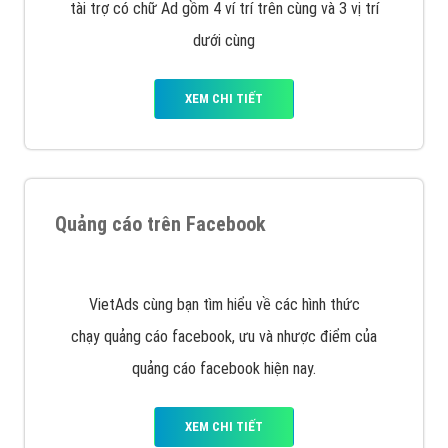
Nếu bạn đang cần quảng cáo, thiết kế web,
phát
triển Website cho doanh nghiệp mình
. Đừng chần
chừ hãy nhấc máy lên và gọi ngay cho chúng tôi theo
Hotline: 0964 82 6644 (24/7) hoặc email:
support@vietadsgroup.vn
để được tư vấn chuyên
sâu về giải pháp marketing hiệu quả cho doanh nghiệp
bạn!