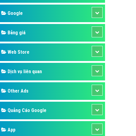
áp quảng cáo Youtube
Google
kế ứng dụng
 cáo Cốc Cốc hiệu quả
Bảng giá
 cáo Zalo chuyên nghiệp
ghĩa
Web Store
à gì
Dịch vụ liên quan
mềm ứng dụng hay
Other Ads
Quảng Cáo Google
App