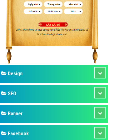
ụ Domain & Hosting
áp phần mềm
áp quảng cáo TVC
p quảng cáo mobile
p quảng cáo Online
áp quảng cáo Skype
p Domain & Hosting
Design
p viết bài Marketing
 cáo Youtube
SEO
ụ quảng cáo Youtube
ụ quảng cáo Cốc Cốc
Banner
ụ quảng cáo Tiktok
Facebook
ụ quảng cáo Zalo