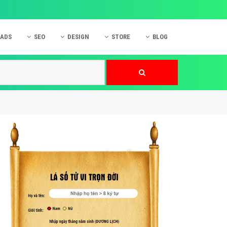
 ADS
SEO
DESIGN
STORE
BLOG
ner
 cáo Mobile
SEO Website
Thiết kế Web
nner
p quảng cáo Instagram
Dịch vụ SEO Website
Thiết kế Website
 cáo Zalo
Hỏi đáp SEO Google
Danh sách Website
 cáo Instagram
Thiết kế Landing Page
cáo Online
Dịch vụ thiết kế Website
 cáo Skype
Hỏi đáp Website
 cáo TVC
 cáo Cốc Cốc
mềm ứng dụng hay