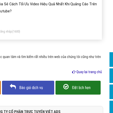
Dịch v
ia Sẻ Cách Tối Ưu Video Hiệu Quả Nhất Khi Quảng Cáo Trên
Hỏi đ
utube?
Hỏi đ
Hỏi đá
ăng nhập
(1600)
Hỏi đá
Hỏi đ
Hỏi đá
 quan tâm và tìm kiếm rất nhiều trên web của chúng tôi cũng như trên
Hỏi đá
Quay lại trang chủ
Quảng
Dịch v
Báo giá dịch vụ
Đặt lịch hẹn
Dịch v
Dịch v
Dịch v
G TY CỔ PHẦN TRỰC TUYẾN VIỆT ADS