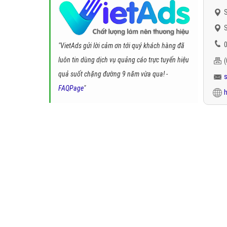
S
S
0
"VietAds gửi lời cảm ơn tới quý khách hàng đã
luôn tin dùng dịch vụ quảng cáo trực tuyến hiệu
quả suốt chặng đường 9 năm vừa qua! -
FAQPage
"
h