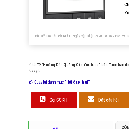
Ch
Yo
Bài viết tạo bởi:
VietAds
| Ngày cập nhật:
2026-08-06 23:33:29
|
Đ
Chủ đề
"Hướng Dẫn Quảng Cáo Youtube"
luôn được bạn đọc
Google.
Quay lại danh mục
"Hỏi đáp là gì"
Gọi CSKH
Đặt câu hỏi
CÔN