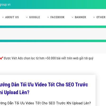
group.vn
ABOUT US
GOOGLE
FACEBOOK
BANNER
OTHER
Giới thiệu công ty Việt Ads
Kinh nghiệm quảng cáo Google
Kinh nghiệm quảng cáo Facebook
Dịch vụ quảng cáo Ban
Quảng
Hướng dẫn thanh toán Việt Ads
Kiến thức quảng cáo Google
Dịch vụ quảng cáo Facebook
Hỏi đáp quảng cáo Ba
Hỏi đá
Chính sách bảo mật Việt Ads
Dịch vụ quảng cáo Google
Kiến thức quảng cáo Facebook
Quảng cáo Banner
Quảng
Chính sách bảo hành & bảo trì Việt Ads
Quảng cáo Google Adwords
Quảng cáo Facebook
Quảng
e"
được Việt Ads chọn lọc từ hơn >50.000 bài viết trên web gửi tới quý
Liên hệ Việt Ads
Các hình thức quảng cáo Google
Hỏi đáp Facebook
Quảng 
Chính sách đại lý Việt Ads
Hướng dẫn chạy quảng cáo Google
Quảng
Tiện ích mở rộng quảng cáo Google
Quảng
ướng Dẫn Tối Ưu Video Tốt Cho SEO Trước
Hỏi đáp Google
Quảng
hi Upload Lên?
Phần 
ớng Dẫn Tối Ưu Video Tốt Cho SEO Trước Khi Upload Lên?