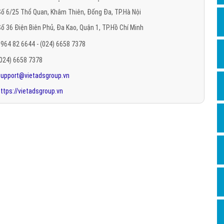
Hỏi đ
ố 6/25 Thổ Quan, Khâm Thiên, Đống Đa, TP.Hà Nội
ố 36 Điện Biên Phủ, Đa Kao, Quận 1, TP.Hồ Chí Minh
Thiết 
964 82 6644 - (024) 6658 7378
Quảng
(024) 6658 7378
Quảng
support@vietadsgroup.vn
Định n
ttps://vietadsgroup.vn
Nghĩa l
Phần 