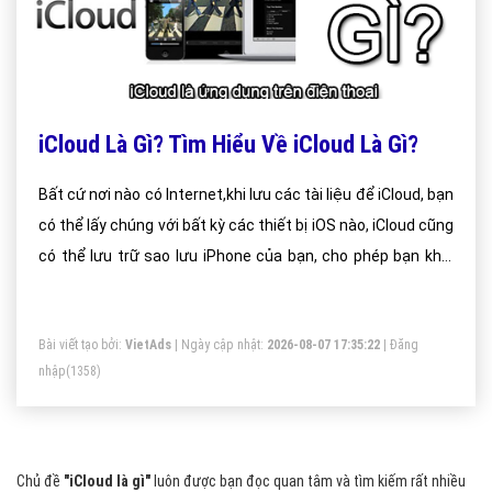
iCloud Là Gì? Tìm Hiểu Về iCloud Là Gì?
Bất cứ nơi nào có Internet,khi lưu các tài liệu để iCloud, bạn
có thể lấy chúng với bất kỳ các thiết bị iOS nào, iCloud cũng
có thể lưu trữ sao lưu iPhone của bạn, cho phép bạn khôi
phục lại các thiết lập, dữ liệu của bạn nếu bạn phải làm
sạch iPhone đưa nó trở lại tình trạng cài đặt ban đầu
Bài viết tạo bởi:
VietAds
| Ngày cập nhật:
2026-08-07 17:35:22
|
Đăng
nhập
(1358)
Chủ đề
"iCloud là gì"
luôn được bạn đọc quan tâm và tìm kiếm rất nhiều