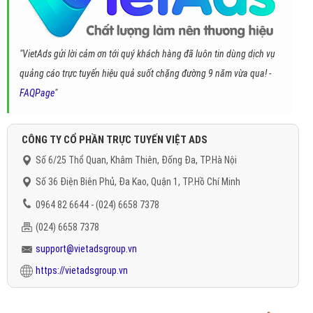
"VietAds gửi lời cảm ơn tới quý khách hàng đã luôn tin dùng dịch vụ
quảng cáo trực tuyến hiệu quả suốt chặng đường 9 năm vừa qua! -
FAQPage
"
CÔNG TY CỔ PHẦN TRỰC TUYẾN VIỆT ADS
Số 6/25 Thổ Quan, Khâm Thiên, Đống Đa, TP.Hà Nội
Số 36 Điện Biên Phủ, Đa Kao, Quận 1, TP.Hồ Chí Minh
0964 82 6644 - (024) 6658 7378
(024) 6658 7378
support@vietadsgroup.vn
https://vietadsgroup.vn