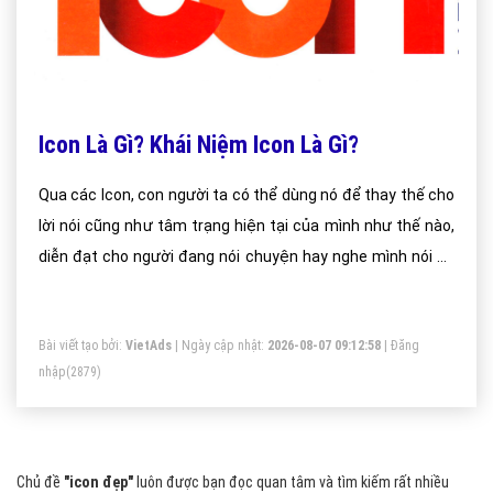
Icon Là Gì? Khái Niệm Icon Là Gì?
Qua các Icon, con người ta có thể dùng nó để thay thế cho
lời nói cũng như tâm trạng hiện tại của mình như thế nào,
diễn đạt cho người đang nói chuyện hay nghe mình nói sẽ
hiểu hơn về cảm xúc của mình mà không cần phải gặp mặt
hay thấy trực tiếp .
Bài viết tạo bởi:
VietAds
| Ngày cập nhật:
2026-08-07 09:12:58
|
Đăng
nhập
(2879)
Chủ đề
"icon đẹp"
luôn được bạn đọc quan tâm và tìm kiếm rất nhiều