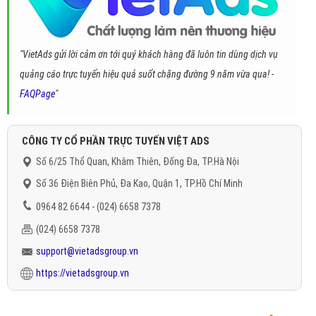
"VietAds gửi lời cảm ơn tới quý khách hàng đã luôn tin dùng dịch vụ
quảng cáo trực tuyến hiệu quả suốt chặng đường 9 năm vừa qua! -
FAQPage
"
CÔNG TY CỔ PHẦN TRỰC TUYẾN VIỆT ADS
Số 6/25 Thổ Quan, Khâm Thiên, Đống Đa, TP.Hà Nội
Số 36 Điện Biên Phủ, Đa Kao, Quận 1, TP.Hồ Chí Minh
0964 82 6644 - (024) 6658 7378
(024) 6658 7378
support@vietadsgroup.vn
https://vietadsgroup.vn