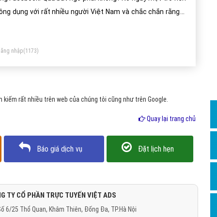
Dịch v
ông dụng với rất nhiều người Việt Nam và chắc chắn rằng ít
Hỏi đ
iều chúng ta cũng hiểu được tính năng của inbox Facebook.
Hỏi đ
ăng nhập
(1173)
Hỏi đá
Hỏi đá
Hỏi đ
 kiếm rất nhiều trên web của chúng tôi cũng như trên Google.
Hỏi đá
Quay lại trang chủ
Hỏi đá
Quảng
Báo giá dịch vụ
Đặt lịch hẹn
Dịch v
Dịch v
Dịch v
G TY CỔ PHẦN TRỰC TUYẾN VIỆT ADS
ố 6/25 Thổ Quan, Khâm Thiên, Đống Đa, TP.Hà Nội
Dịch v