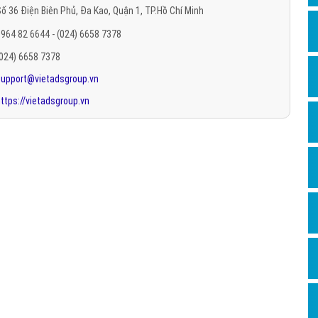
ố 36 Điện Biên Phủ, Đa Kao, Quận 1, TP.Hồ Chí Minh
Hỏi đ
964 82 6644 - (024) 6658 7378
Thiết 
(024) 6658 7378
Quảng
support@vietadsgroup.vn
Quảng
ttps://vietadsgroup.vn
Định n
Nghĩa l
Phần 