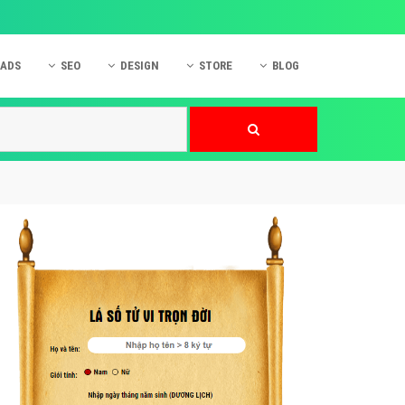
 ADS
SEO
DESIGN
STORE
BLOG
ner
 cáo Mobile
SEO Website
Thiết kế Web
nner
p quảng cáo Instagram
Dịch vụ SEO Website
Thiết kế Website
 cáo Zalo
Hỏi đáp SEO Google
Danh sách Website
 cáo Instagram
Thiết kế Landing Page
cáo Online
Dịch vụ thiết kế Website
 cáo Skype
Hỏi đáp Website
 cáo TVC
 cáo Cốc Cốc
mềm ứng dụng hay