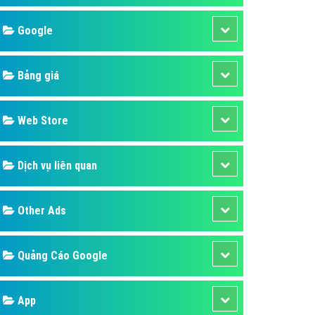
áp quảng cáo Youtube
Google
kế ứng dụng
 cáo Cốc Cốc hiệu quả
Bảng giá
 cáo Zalo chuyên nghiệp
ghĩa
Web Store
à gì
Dịch vụ liên quan
mềm ứng dụng hay
Other Ads
Quảng Cáo Google
App