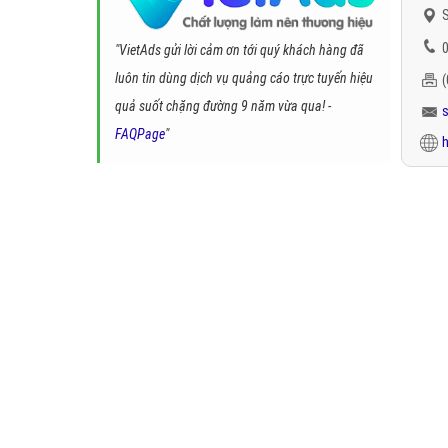
S
0
"VietAds gửi lời cảm ơn tới quý khách hàng đã
luôn tin dùng dịch vụ quảng cáo trực tuyến hiệu
quả suốt chặng đường 9 năm vừa qua! -
FAQPage
"
h