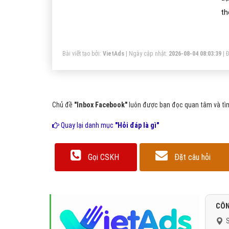
th
nh
Bài viết tạo bởi:
VietAds
| Ngày cập nhật:
2026-08-04 08:03:39
|
Đ
Chủ đề
"Inbox Facebook"
luôn được bạn đọc quan tâm và tìm
Quay lại danh mục
"Hỏi đáp là gì"
Gọi CSKH
Đặt câu hỏi
CÔN
S