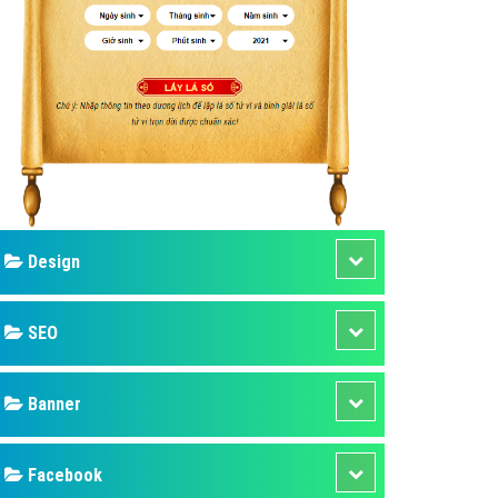
ụ Domain & Hosting
áp phần mềm
áp quảng cáo TVC
p quảng cáo mobile
p quảng cáo Online
áp quảng cáo Skype
p Domain & Hosting
Design
p viết bài Marketing
 cáo Youtube
SEO
ụ quảng cáo Youtube
ụ quảng cáo Cốc Cốc
Banner
ụ quảng cáo Tiktok
Facebook
ụ quảng cáo Zalo