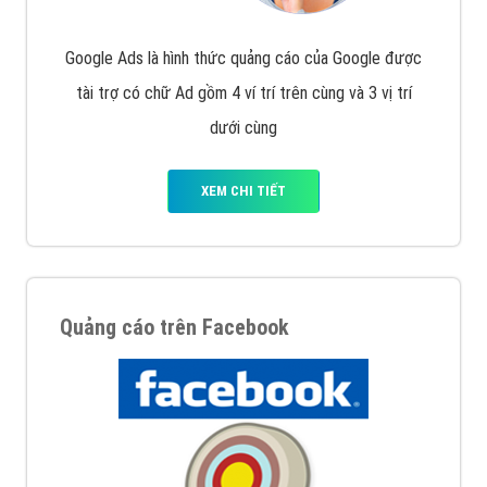
Nếu bạn đang cần quảng cáo, thiết kế web,
phát
triển Website cho doanh nghiệp mình
. Đừng chần
chừ hãy nhấc máy lên và gọi ngay cho chúng tôi theo
Hotline: 0964 82 6644 (24/7) hoặc email:
support@vietadsgroup.vn
để được tư vấn chuyên
sâu về giải pháp marketing hiệu quả cho doanh nghiệp
bạn!