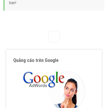
Công ty Việt Ads thành lập từ năm 2013
, chúng tôi
với bề dày kinh nghiệm sẽ tư vấn xây dựng và phát
triển thương hiệu của doanh nghiệp bạn với mức chi
phí mà bạn có thể đầu tư cho marketing online. Đội
ngũ kỹ thuật quảng cáo trực tuyến, SEO, lập trình
Web chuyên sâu trong nghề, được đào tạo bài bản tại
trung tâm marketing online uy tín hàng năm, luôn
đem
đến cho khách hàng sản phẩm/ dịch vụ chất
lượng
.