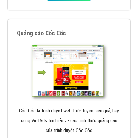
VietAds với đội ngũ chuyên viên tư ấn am hiểu về
chiến dịch quảng cáo Youtube sẽ tư vấn bạn giải pháp
tối ưu, hiệu quả nhất
XEM CHI TIẾT
Thiết kế Website