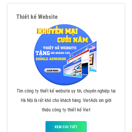
VietAds với đội ngũ SEOer giàu kinh nghiệm được đào
tạo bài bản tại các trung tâm SEO lớn như: Litado,
Inet, Vietmoz, Vinalink
XEM CHI TIẾT
Quảng cáo Youtube