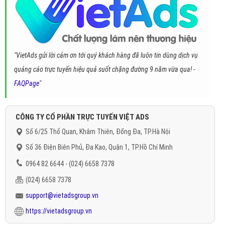
"VietAds gửi lời cảm ơn tới quý khách hàng đã luôn tin dùng dịch vụ
quảng cáo trực tuyến hiệu quả suốt chặng đường 9 năm vừa qua! -
FAQPage
"
CÔNG TY CỔ PHẦN TRỰC TUYẾN VIỆT ADS
Số 6/25 Thổ Quan, Khâm Thiên, Đống Đa, TP.Hà Nội
Số 36 Điện Biên Phủ, Đa Kao, Quận 1, TP.Hồ Chí Minh
0964 82 6644 - (024) 6658 7378
(024) 6658 7378
support@vietadsgroup.vn
https://vietadsgroup.vn