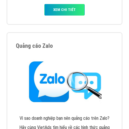
Tìm công ty thiết kế website uy tín, chuyên nghiệp tại
Hà Nội là rất khó cho khách hàng. VietAds xin giới
thiệu công ty thiết kế Viet
XEM CHI TIẾT
Quảng cáo Cốc Cốc