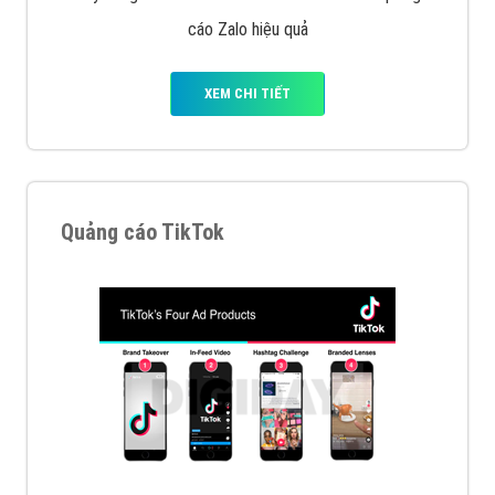
Cốc Cốc là trình duyệt web trực tuyến hiệu quả, hãy
cùng VietAds tìm hiểu về các hình thức quảng cáo
của trình duyệt Cốc Cốc
XEM CHI TIẾT
Quảng cáo Zalo