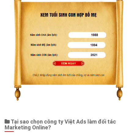
Web Store
Dịch vụ liên quan
Other Ads
Quảng Cáo Google
App
Tài liệu