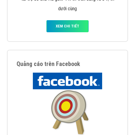
Nếu bạn đang cần quảng cáo, thiết kế web,
phát
triển Website cho doanh nghiệp mình
. Đừng chần
chừ hãy nhấc máy lên và gọi ngay cho chúng tôi theo
Hotline: 0964 82 6644 (24/7) hoặc email:
support@vietadsgroup.vn
để được tư vấn chuyên
sâu về giải pháp marketing hiệu quả cho doanh nghiệp
bạn!