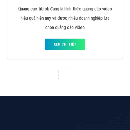
Cốc Cốc là trình duyệt web trực tuyến hiệu quả, hãy
cùng VietAds tìm hiểu về các hình thức quảng cáo
của trình duyệt Cốc Cốc
XEM CHI TIẾT
Quảng cáo Zalo