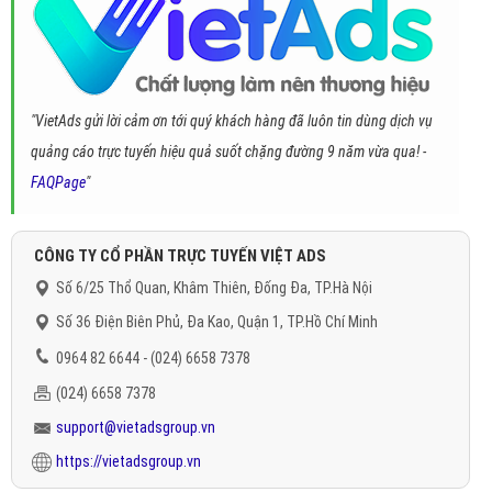
"VietAds gửi lời cảm ơn tới quý khách hàng đã luôn tin dùng dịch vụ
quảng cáo trực tuyến hiệu quả suốt chặng đường 9 năm vừa qua! -
FAQPage
"
CÔNG TY CỔ PHẦN TRỰC TUYẾN VIỆT ADS
Số 6/25 Thổ Quan, Khâm Thiên, Đống Đa, TP.Hà Nội
Số 36 Điện Biên Phủ, Đa Kao, Quận 1, TP.Hồ Chí Minh
0964 82 6644 - (024) 6658 7378
(024) 6658 7378
support@vietadsgroup.vn
https://vietadsgroup.vn