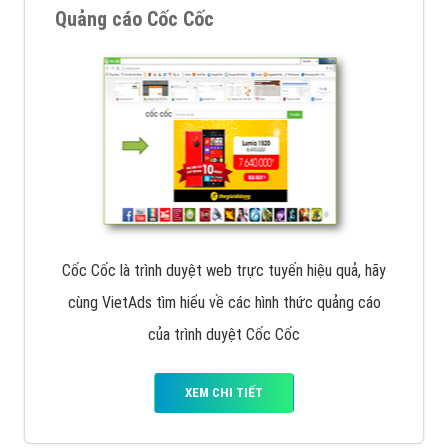
VietAds với đội ngũ chuyên viên tư ấn am hiểu về
chiến dịch quảng cáo Youtube sẽ tư vấn bạn giải pháp
tối ưu, hiệu quả nhất
XEM CHI TIẾT
Thiết kế Website