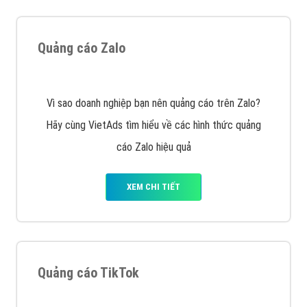
Tìm công ty thiết kế website uy tín, chuyên nghiệp tại
Hà Nội là rất khó cho khách hàng. VietAds xin giới
thiệu công ty thiết kế Viet
XEM CHI TIẾT
Quảng cáo Cốc Cốc