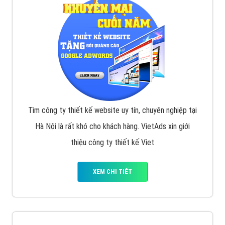
VietAds với đội ngũ SEOer giàu kinh nghiệm được đào
tạo bài bản tại các trung tâm SEO lớn như: Litado,
Inet, Vietmoz, Vinalink
XEM CHI TIẾT
Quảng cáo Youtube