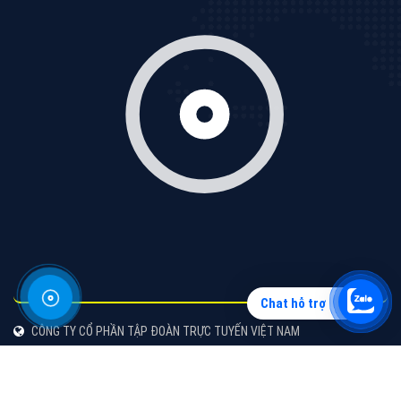
Vì sao doanh nghiệp bạn nên quảng cáo trên Zalo?
Hãy cùng VietAds tìm hiểu về các hình thức quảng
cáo Zalo hiệu quả
XEM CHI TIẾT
Chat hỗ trợ