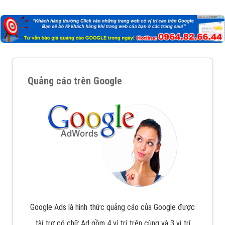
Công ty Việt Ads thành lập từ năm 2013
, chúng tôi
với bề dày kinh nghiệm sẽ tư vấn xây dựng và phát
triển thương hiệu của doanh nghiệp bạn với mức chi
phí mà bạn có thể đầu tư cho marketing online. Đội
ngũ kỹ thuật quảng cáo trực tuyến, SEO, lập trình
Web chuyên sâu trong nghề, được đào tạo bài bản tại
trung tâm marketing online uy tín hàng năm, luôn
đem
đến cho khách hàng sản phẩm/ dịch vụ chất
lượng
.