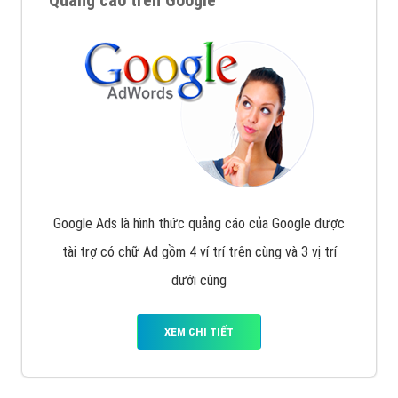
Tại sao chọn công ty Việt Ads làm đối tác
Marketing Online?
Công ty Việt Ads thành lập từ năm 2013
, chúng tôi
với bề dày kinh nghiệm sẽ tư vấn xây dựng và phát
triển thương hiệu của doanh nghiệp bạn với mức chi
phí mà bạn có thể đầu tư cho marketing online. Đội
ngũ kỹ thuật quảng cáo trực tuyến, SEO, lập trình
Web chuyên sâu trong nghề, được đào tạo bài bản tại
trung tâm marketing online uy tín hàng năm, luôn
đem
đến cho khách hàng sản phẩm/ dịch vụ chất
lượng
.