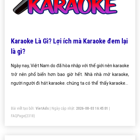
Karaoke Là Gì? Lợi ích mà Karaoke đem lại
là gì?
Ngày nay, Việt Nam do đã hòa nhập với thế giới nên karaoke
trở nên phổ biến hơn bao giờ hết. Nhà nhà mở karaoke,
người người đi hát karaoke. chúng ta có thể thấy karaoke ở
khắp mọi nơi, trong các quán bar, nhà hàng, câu lạc bộ, và
ngay cả tại các cuộc hội chợ và vào các ngày lễ trên toàn
Bài viết tạo bởi:
VietAds
| Ngày cập nhật:
2026-08-03 16:45:01
|
thế giới.
FAQPage
(2318)