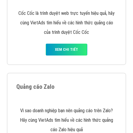
VietAds với đội ngũ SEOer giàu kinh nghiệm được đào
tạo bài bản tại các trung tâm SEO lớn như: Litado,
Inet, Vietmoz, Vinalink
XEM CHI TIẾT
Quảng cáo Youtube