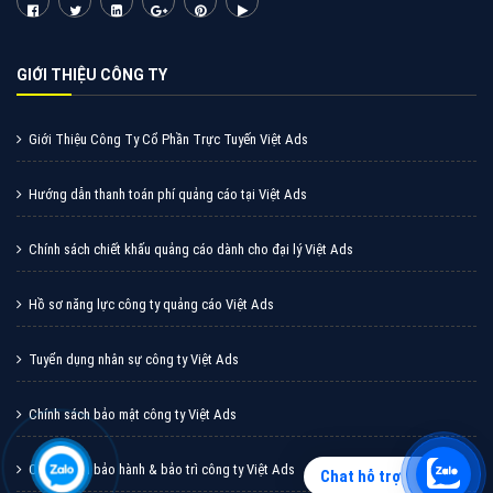
Quảng cáo Zalo
Vì sao doanh nghiệp bạn nên quảng cáo trên Zalo?
Hãy cùng VietAds tìm hiểu về các hình thức quảng
cáo Zalo hiệu quả
XEM CHI TIẾT
Chat hỗ trợ