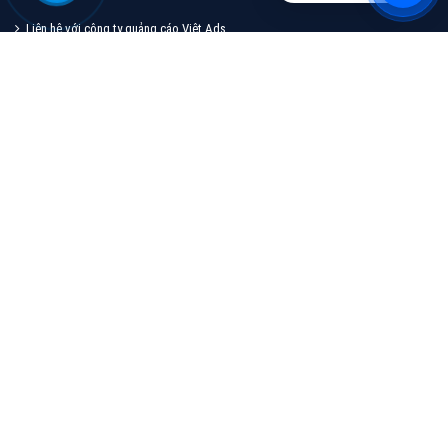
Quảng cáo TikTok
Quảng cáo tiktok đang là hình thức quảng cáo video
hiệu quả hiện nay và được nhiều doanh nghiệp lựa
chọn quảng cáo video