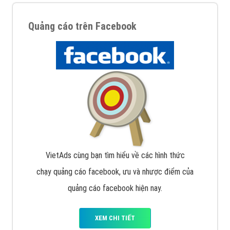
Nếu bạn đang cần quảng cáo, thiết kế web,
phát
triển Website cho doanh nghiệp mình
. Đừng chần
chừ hãy nhấc máy lên và gọi ngay cho chúng tôi theo
Hotline: 0964 82 6644 (24/7) hoặc email:
support@vietadsgroup.vn
để được tư vấn chuyên
sâu về giải pháp marketing hiệu quả cho doanh nghiệp
bạn!