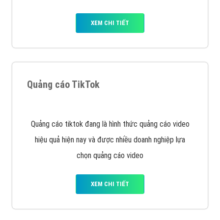
VietAds với đội ngũ chuyên viên tư ấn am hiểu về
chiến dịch quảng cáo Youtube sẽ tư vấn bạn giải pháp
tối ưu, hiệu quả nhất
XEM CHI TIẾT
Thiết kế Website