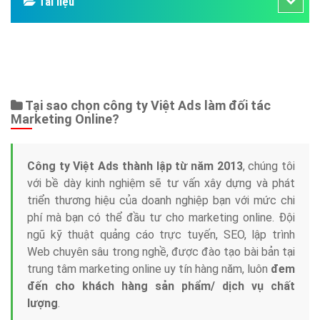
Bảng giá
Web Store
Dịch vụ liên quan
Other Ads
Quảng Cáo Google
App
Tài liệu