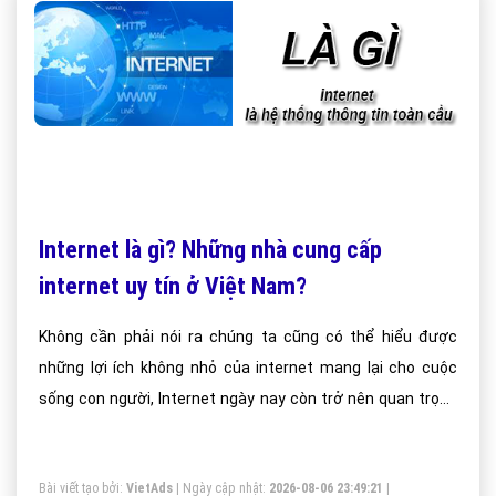
Internet là gì? Những nhà cung cấp
internet uy tín ở Việt Nam?
Không cần phải nói ra chúng ta cũng có thể hiểu được
những lợi ích không nhỏ của internet mang lại cho cuộc
sống con người, Internet ngày nay còn trở nên quan trọng
hơn khi xã hội ngày càng phát triển và công nghệ ngày
càng đưa con người tiến tới tương lai và trở thành một sợi
Bài viết tạo bởi:
VietAds
| Ngày cập nhật:
2026-08-06 23:49:21
|
dây vô hình kết nối người với người.