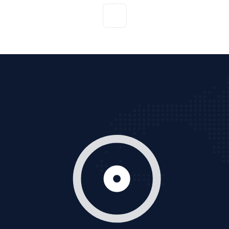
Tìm công ty thiết kế website uy tín, chuyên nghiệp tại
Hà Nội là rất khó cho khách hàng. VietAds xin giới
thiệu công ty thiết kế Viet
XEM CHI TIẾT