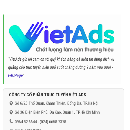
"VietAds gửi lời cảm ơn tới quý khách hàng đã luôn tin dùng dịch vụ
quảng cáo trực tuyến hiệu quả suốt chặng đường 9 năm vừa qua! -
FAQPage
"
CÔNG TY CỔ PHẦN TRỰC TUYẾN VIỆT ADS
Số 6/25 Thổ Quan, Khâm Thiên, Đống Đa, TP.Hà Nội
Số 36 Điện Biên Phủ, Đa Kao, Quận 1, TP.Hồ Chí Minh
0964 82 6644 - (024) 6658 7378