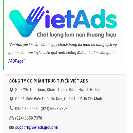
"VietAds gửi lời cảm ơn tới quý khách hàng đã luôn tin dùng dịch vụ
quảng cáo trực tuyến hiệu quả suốt chặng đường 9 năm vừa qua! -
FAQPage
"
CÔNG TY CỔ PHẦN TRỰC TUYẾN VIỆT ADS
Số 6/25 Thổ Quan, Khâm Thiên, Đống Đa, TP.Hà Nội
Số 36 Điện Biên Phủ, Đa Kao, Quận 1, TP.Hồ Chí Minh
0964 82 6644 - (024) 6658 7378
(024) 6658 7378
support@vietadsgroup.vn