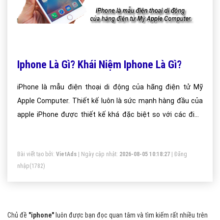
Iphone Là Gì? Khái Niệm Iphone Là Gì?
iPhone là mẫu điện thoại di động của hãng điện tử Mỹ
Apple Computer. Thiết kế luôn là sức mạnh hàng đầu của
apple iPhone được thiết kế khá đặc biệt so với các điện
thoại hiện có trên thị trường. Tuy nhiên, iPhone vẫn có đạt
được mọi tính năng bình thường của một chiếc điện thoại.
Bài viết tạo bởi:
VietAds
| Ngày cập nhật:
2026-08-05 10:18:27
|
Đăng
nhập
(1782)
Chủ đề
"iphone"
luôn được bạn đọc quan tâm và tìm kiếm rất nhiều trên