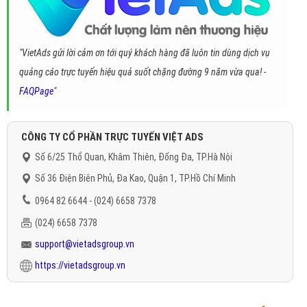
"VietAds gửi lời cảm ơn tới quý khách hàng đã luôn tin dùng dịch vụ
quảng cáo trực tuyến hiệu quả suốt chặng đường 9 năm vừa qua! -
FAQPage
"
CÔNG TY CỔ PHẦN TRỰC TUYẾN VIỆT ADS
Số 6/25 Thổ Quan, Khâm Thiên, Đống Đa, TP.Hà Nội
Số 36 Điện Biên Phủ, Đa Kao, Quận 1, TP.Hồ Chí Minh
0964 82 6644 - (024) 6658 7378
(024) 6658 7378
support@vietadsgroup.vn
https://vietadsgroup.vn