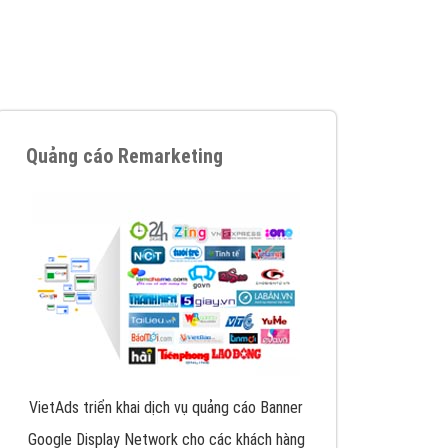
iển thương hiệu của doanh nghiệp bạn với mức chi
chuyên sâu trong nghề, được đào tạo bài bản tại