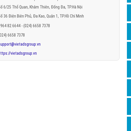
Hỏi đ
ố 6/25 Thổ Quan, Khâm Thiên, Đống Đa, TP.Hà Nội
ố 36 Điện Biên Phủ, Đa Kao, Quận 1, TP.Hồ Chí Minh
Thiết 
964 82 6644 - (024) 6658 7378
Quảng
(024) 6658 7378
Quảng
support@vietadsgroup.vn
Định n
ttps://vietadsgroup.vn
Nghĩa l
Phần 