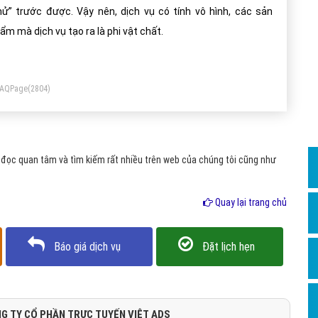
Dịch v
hử” trước được. Vậy nên, dịch vụ có tính vô hình, các sản
Hỏi đ
ẩm mà dịch vụ tạo ra là phi vật chất.
Hỏi đ
Hỏi đá
FAQPage
(2804)
Hỏi đá
Hỏi đ
Hỏi đá
đọc quan tâm và tìm kiếm rất nhiều trên web của chúng tôi cũng như
Hỏi đá
Quay lại trang chủ
Quảng
Dịch v
Báo giá dịch vụ
Đặt lịch hẹn
Dịch v
Dịch v
Dịch v
G TY CỔ PHẦN TRỰC TUYẾN VIỆT ADS