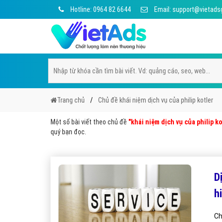
Hotline: 0964 82 6644
Email: support@vietads
Trang chủ
Chủ đề khái niệm dịch vụ của philip kotler
Một số bài viết theo chủ đề
"khái niệm dịch vụ của philip ko
quý bạn đọc.
Dị
hi
Ch