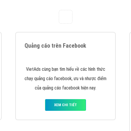
tác Marketing Online?
húng tôi với bề dày kinh nghiệm sẽ tư vấn xây dựng và phát tr
line. Đội ngũ kỹ thuật quảng cáo trực tuyến, SEO, lập trình Web 
uôn
đem đến cho khách hàng sản phẩm/ dịch vụ chất lượng
.