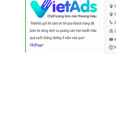
S
S
0
"VietAds gửi lời cảm ơn tới quý khách hàng đã
luôn tin dùng dịch vụ quảng cáo trực tuyến hiệu
quả suốt chặng đường 9 năm vừa qua! -
FAQPage
"
h