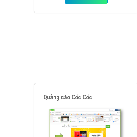
Google Ads là hình thức quảng cáo của
Google được tài trợ có chữ Ad gồm 4 ví trí
trên cùng và 3 vị trí dưới cùng
XEM CHI TIẾT
Công ty SEO Website