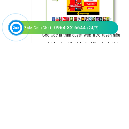
0964 82 6644
Zalo Call/Chat:
(24/7)
VietAds với đội ngũ SEOer giàu kinh nghiệm
được đào tạo bài bản tại các trung tâm SEO
lớn như: Litado, Inet, Vietmoz, Vinalink
XEM CHI TIẾT