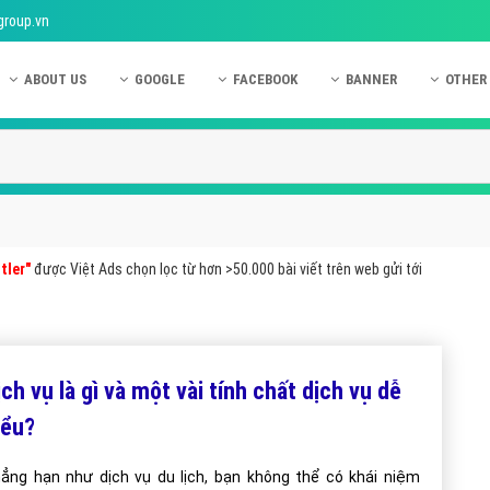
group.vn
ABOUT US
GOOGLE
FACEBOOK
BANNER
OTHER
Giới thiệu công ty Việt Ads
Kinh nghiệm quảng cáo Google
Kinh nghiệm quảng cáo Facebook
Dịch vụ quảng cáo Ban
Quảng
Hướng dẫn thanh toán Việt Ads
Kiến thức quảng cáo Google
Dịch vụ quảng cáo Facebook
Hỏi đáp quảng cáo Ba
Hỏi đá
Chính sách bảo mật Việt Ads
Dịch vụ quảng cáo Google
Kiến thức quảng cáo Facebook
Quảng cáo Banner
Quảng
Chính sách bảo hành & bảo trì Việt Ads
Quảng cáo Google Adwords
Quảng cáo Facebook
Quảng
tler"
được Việt Ads chọn lọc từ hơn >50.000 bài viết trên web gửi tới
Liên hệ Việt Ads
Các hình thức quảng cáo Google
Hỏi đáp Facebook
Quảng 
Chính sách đại lý Việt Ads
Hướng dẫn chạy quảng cáo Google
Quảng
Tiện ích mở rộng quảng cáo Google
Quảng
ch vụ là gì và một vài tính chất dịch vụ dễ
Hỏi đáp Google
Quảng
ểu?
Phần 
ẳng hạn như dịch vụ du lịch, bạn không thể có khái niệm