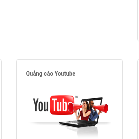
hát triển Website cho doanh nghiệp mình
. Đừng chần chừ hã
support@vietadsgroup.vn
để được tư vấn chuyên sâu về giải phá
Quảng cáo trên Facebook