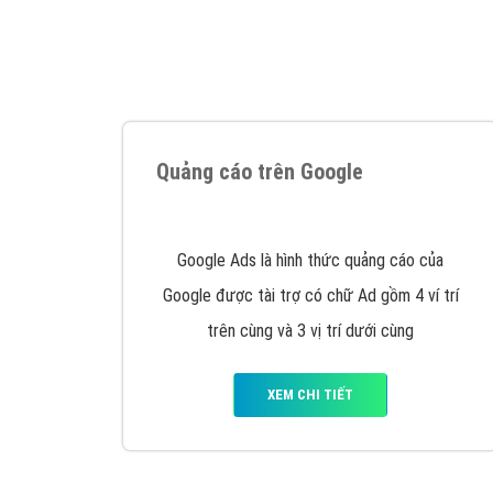
Tại sao chọn công ty Việt Ads làm đối 
Công ty Việt Ads thành lập từ năm 2013
, c
phí mà bạn có thể đầu tư cho marketing on
trung tâm marketing online uy tín hàng năm, l