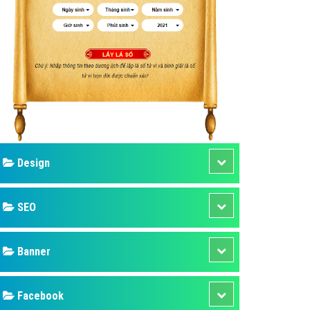
ụ Domain & Hosting
áp phần mềm
áp quảng cáo TVC
p quảng cáo mobile
p quảng cáo Online
áp quảng cáo Skype
p Domain & Hosting
Design
p viết bài Marketing
 cáo Youtube
SEO
ụ quảng cáo Youtube
ụ quảng cáo Cốc Cốc
Banner
ụ quảng cáo Tiktok
Facebook
ụ quảng cáo Zalo