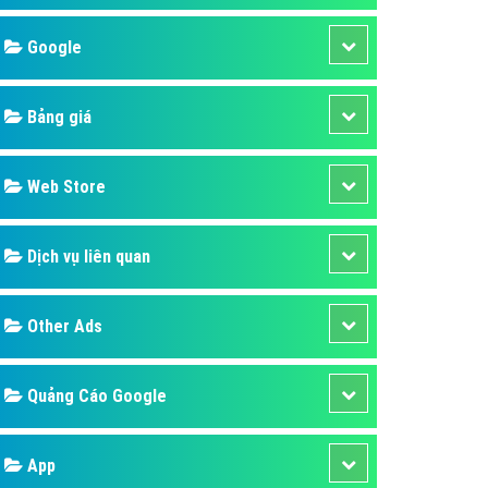
áp quảng cáo Youtube
Google
kế ứng dụng
 cáo Cốc Cốc hiệu quả
Bảng giá
 cáo Zalo chuyên nghiệp
ghĩa
Web Store
à gì
Dịch vụ liên quan
mềm ứng dụng hay
Other Ads
Quảng Cáo Google
App