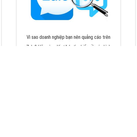
VietAds với đội ngũ chuyên viên tư ấn am
hiểu về chiến dịch quảng cáo Youtube sẽ tư
vấn bạn giải pháp tối ưu, hiệu quả nhất
XEM CHI TIẾT