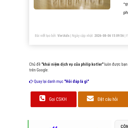
“t
ph
Bài viết tạo bởi:
VietAds
| Ngày cập nhật:
2026-08-06 15:09:56
|
Chủ đề
"khái niệm dịch vụ của philip kotler"
luôn được bạn 
trên Google.
Quay lại danh mục
"Hỏi đáp là gì"
Gọi CSKH
Đặt câu hỏi
CÔN