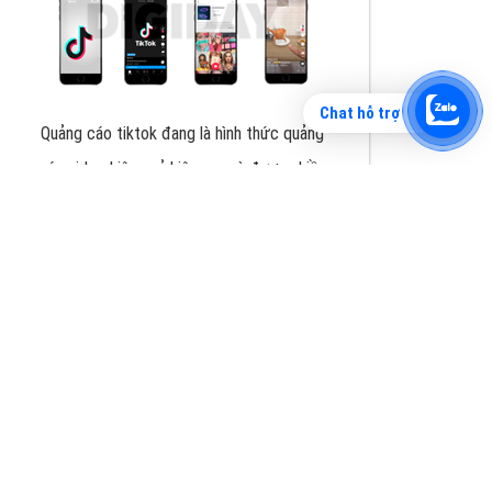
Chat hỗ trợ
Tìm công ty thiết kế website uy tín, chuyên
nghiệp tại Hà Nội là rất khó cho khách hàng.
VietAds xin giới thiệu công ty thiết kế Viet
XEM CHI TIẾT