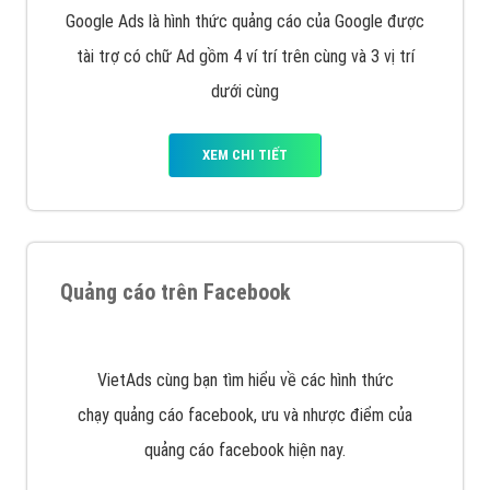
Nếu bạn đang cần quảng cáo, thiết kế web,
phát
triển Website cho doanh nghiệp mình
. Đừng chần
chừ hãy nhấc máy lên và gọi ngay cho chúng tôi theo
Hotline: 0964 82 6644 (24/7) hoặc email:
support@vietadsgroup.vn
để được tư vấn chuyên
sâu về giải pháp marketing hiệu quả cho doanh nghiệp
bạn!