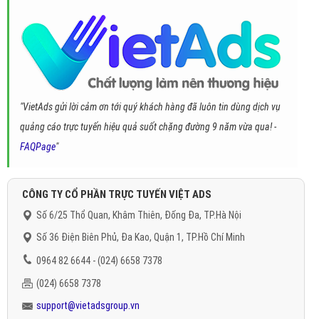
"VietAds gửi lời cảm ơn tới quý khách hàng đã luôn tin dùng dịch vụ
quảng cáo trực tuyến hiệu quả suốt chặng đường 9 năm vừa qua! -
FAQPage
"
CÔNG TY CỔ PHẦN TRỰC TUYẾN VIỆT ADS
Số 6/25 Thổ Quan, Khâm Thiên, Đống Đa, TP.Hà Nội
Số 36 Điện Biên Phủ, Đa Kao, Quận 1, TP.Hồ Chí Minh
0964 82 6644 - (024) 6658 7378
(024) 6658 7378
support@vietadsgroup.vn