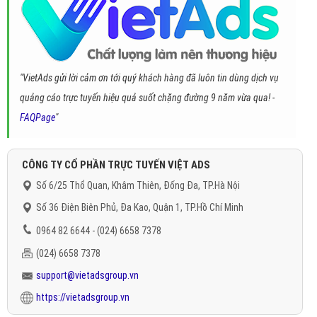
"VietAds gửi lời cảm ơn tới quý khách hàng đã luôn tin dùng dịch vụ
quảng cáo trực tuyến hiệu quả suốt chặng đường 9 năm vừa qua! -
FAQPage
"
CÔNG TY CỔ PHẦN TRỰC TUYẾN VIỆT ADS
Số 6/25 Thổ Quan, Khâm Thiên, Đống Đa, TP.Hà Nội
Số 36 Điện Biên Phủ, Đa Kao, Quận 1, TP.Hồ Chí Minh
0964 82 6644 - (024) 6658 7378
(024) 6658 7378
support@vietadsgroup.vn
https://vietadsgroup.vn