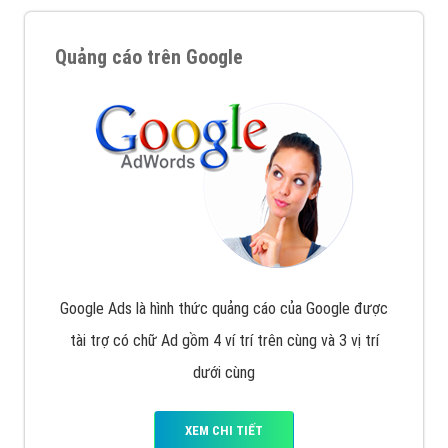
Nếu bạn đang cần quảng cáo, thiết kế web,
phát
triển Website cho doanh nghiệp mình
. Đừng chần
chừ hãy nhấc máy lên và gọi ngay cho chúng tôi theo
Hotline: 0964 82 6644 (24/7) hoặc email:
support@vietadsgroup.vn
để được tư vấn chuyên
sâu về giải pháp marketing hiệu quả cho doanh nghiệp
bạn!