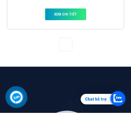
Vì sao doanh nghiệp bạn nên quảng cáo trên Zalo?
Hãy cùng VietAds tìm hiểu về các hình thức quảng
cáo Zalo hiệu quả
XEM CHI TIẾT
Chat hỗ trợ