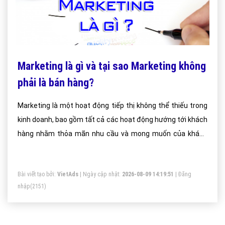
Marketing là gì và tại sao Marketing không
phải là bán hàng?
Marketing là một hoạt động tiếp thị không thể thiếu trong
kinh doanh, bao gồm tất cả các hoạt động hướng tới khách
hàng nhằm thỏa mãn nhu cầu và mong muốn của khách
hàng, thông qua quá trình tiếp thị sản phẩm, phát triển
thương hiệu. Mục tiêu cao nhất của marketing chính là trở
Bài viết tạo bởi:
VietAds
| Ngày cập nhật:
2026-08-09 14:19:51
|
Đăng
thành chiếc cầu nối bền chặt giữa doanh nghiệp với các
nhập
(2151)
khách hàng mục tiêu.