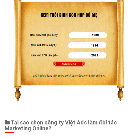
Web Store
Dịch vụ liên quan
Other Ads
Quảng Cáo Google
App
Tài liệu