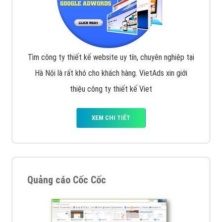
VietAds với đội ngũ chuyên viên tư ấn am hiểu về
chiến dịch quảng cáo Youtube sẽ tư vấn bạn giải pháp
tối ưu, hiệu quả nhất
XEM CHI TIẾT
Thiết kế Website