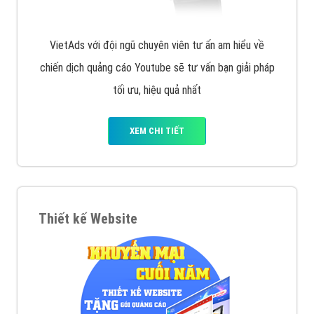
VietAds với đội ngũ SEOer giàu kinh nghiệm được đào
tạo bài bản tại các trung tâm SEO lớn như: Litado,
Inet, Vietmoz, Vinalink
XEM CHI TIẾT
Quảng cáo Youtube