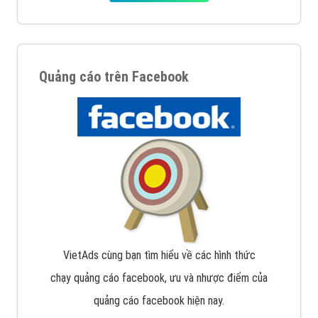
Quảng cáo trên Google
Google Ads là hình thức quảng cáo của Google được
tài trợ có chữ Ad gồm 4 ví trí trên cùng và 3 vị trí
dưới cùng
XEM CHI TIẾT