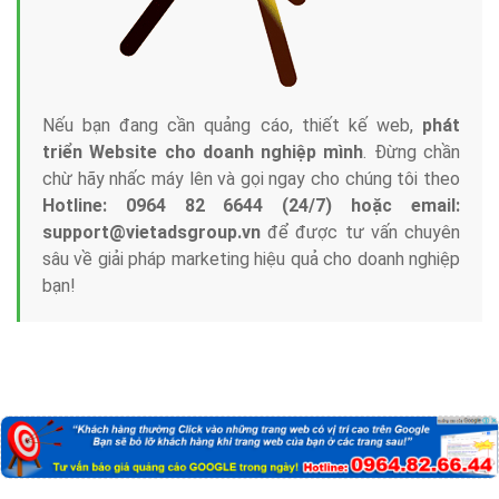
Công ty Việt Ads thành lập từ năm 2013
, chúng tôi
với bề dày kinh nghiệm sẽ tư vấn xây dựng và phát
triển thương hiệu của doanh nghiệp bạn với mức chi
phí mà bạn có thể đầu tư cho marketing online. Đội
ngũ kỹ thuật quảng cáo trực tuyến, SEO, lập trình
Web chuyên sâu trong nghề, được đào tạo bài bản tại
trung tâm marketing online uy tín hàng năm, luôn
đem
đến cho khách hàng sản phẩm/ dịch vụ chất
lượng
.