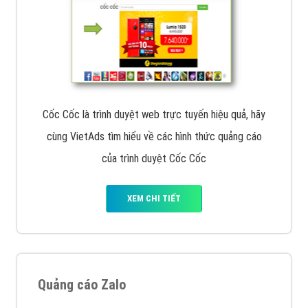
Tìm công ty thiết kế website uy tín, chuyên nghiệp tại
Hà Nội là rất khó cho khách hàng. VietAds xin giới
thiệu công ty thiết kế Viet
XEM CHI TIẾT
Quảng cáo Cốc Cốc