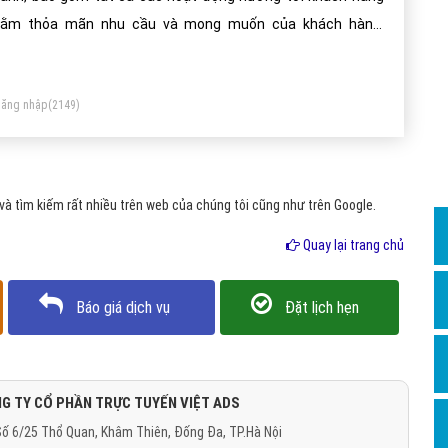
Dịch v
ằm thỏa mãn nhu cầu và mong muốn của khách hàng,
Hỏi đ
ông qua quá trình tiếp thị sản phẩm, phát triển thương hiệu.
Hỏi đ
c tiêu cao nhất của marketing chính là trở thành chiếc cầu
ăng nhập
(2149)
i bền chặt giữa doanh nghiệp với các khách hàng mục tiêu.
Hỏi đá
Hỏi đá
Hỏi đ
à tìm kiếm rất nhiều trên web của chúng tôi cũng như trên Google.
Hỏi đá
Quay lại trang chủ
Hỏi đá
Quảng
Báo giá dịch vụ
Đặt lịch hẹn
Dịch v
Dịch v
Dịch v
G TY CỔ PHẦN TRỰC TUYẾN VIỆT ADS
ố 6/25 Thổ Quan, Khâm Thiên, Đống Đa, TP.Hà Nội
Dịch v