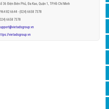
ố 36 Điện Biên Phủ, Đa Kao, Quận 1, TP.Hồ Chí Minh
Hỏi đ
964 82 6644 - (024) 6658 7378
Thiết 
(024) 6658 7378
Quảng
support@vietadsgroup.vn
Quảng
ttps://vietadsgroup.vn
Định n
Nghĩa l
Phần 