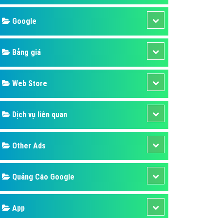
áp quảng cáo Youtube
Google
kế ứng dụng
 cáo Cốc Cốc hiệu quả
Bảng giá
 cáo Zalo chuyên nghiệp
ghĩa
Web Store
à gì
Dịch vụ liên quan
mềm ứng dụng hay
Other Ads
Quảng Cáo Google
App