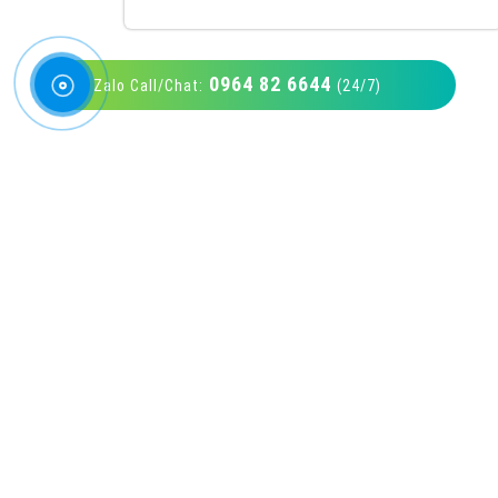
0964 82 6644
Zalo Call/Chat:
(24/7)
VietAds với đội ngũ SEOer giàu kinh nghiệm
được đào tạo bài bản tại các trung tâm SEO
lớn như: Litado, Inet, Vietmoz, Vinalink
XEM CHI TIẾT