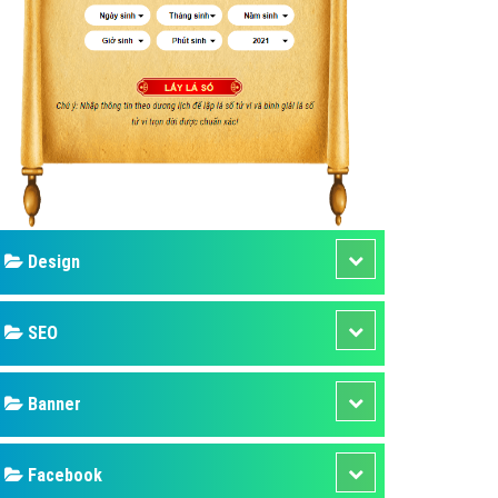
ụ Domain & Hosting
áp phần mềm
áp quảng cáo TVC
p quảng cáo mobile
p quảng cáo Online
áp quảng cáo Skype
p Domain & Hosting
Design
p viết bài Marketing
 cáo Youtube
SEO
ụ quảng cáo Youtube
ụ quảng cáo Cốc Cốc
Banner
ụ quảng cáo Tiktok
Facebook
ụ quảng cáo Zalo