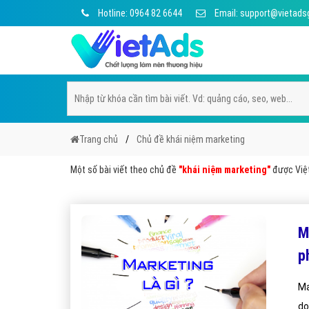
Hotline: 0964 82 6644
Email: support@vietads
Trang chủ
Chủ đề khái niệm marketing
Một số bài viết theo chủ đề
"khái niệm marketing"
được Việt
M
p
Ma
do