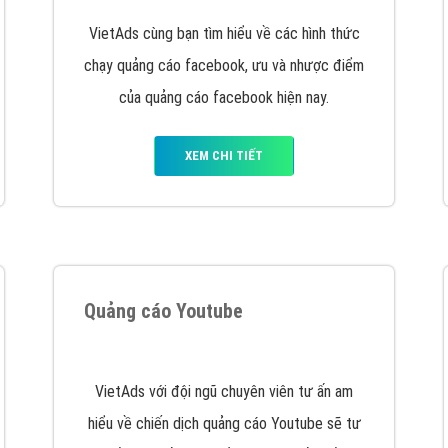
hát triển Website cho doanh nghiệp mình
. Đừng chần chừ hã
support@vietadsgroup.vn
để được tư vấn chuyên sâu về giải phá
Quảng cáo trên Facebook