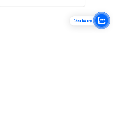
Chat hỗ trợ
Tìm công ty thiết kế website uy tín, chuyên
nghiệp tại Hà Nội là rất khó cho khách hàng.
VietAds xin giới thiệu công ty thiết kế Viet
XEM CHI TIẾT