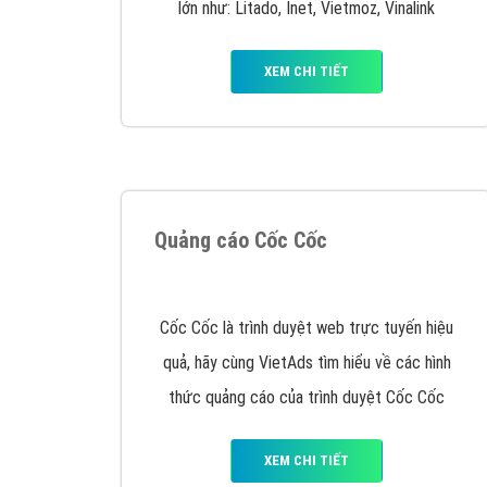
Google Ads là hình thức quảng cáo của
Google được tài trợ có chữ Ad gồm 4 ví trí
trên cùng và 3 vị trí dưới cùng
XEM CHI TIẾT
Công ty SEO Website