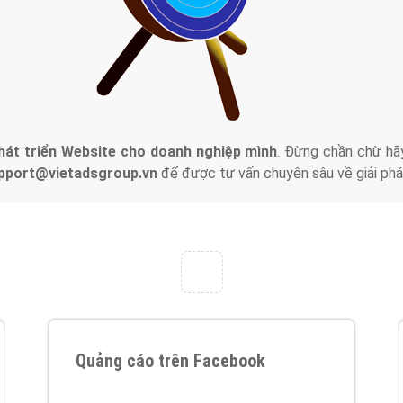
tác Marketing Online?
húng tôi với bề dày kinh nghiệm sẽ tư vấn xây dựng và phát tr
line. Đội ngũ kỹ thuật quảng cáo trực tuyến, SEO, lập trình Web 
uôn
đem đến cho khách hàng sản phẩm/ dịch vụ chất lượng
.