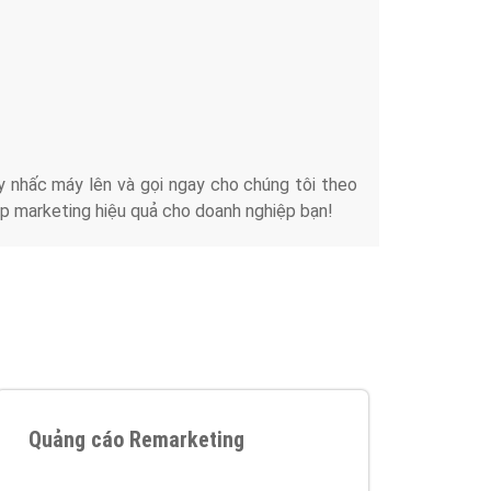
iển thương hiệu của doanh nghiệp bạn với mức chi
chuyên sâu trong nghề, được đào tạo bài bản tại