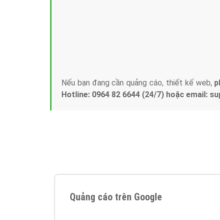
Tại sao chọn công ty Việt Ads làm đối 
Công ty Việt Ads thành lập từ năm 2013
, c
phí mà bạn có thể đầu tư cho marketing on
trung tâm marketing online uy tín hàng năm, l