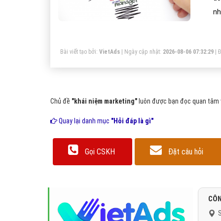
nh
th
Mụ
Bài viết tạo bởi:
VietAds
| Ngày cập nhật:
2026-08-06 07:32:29
|
Đ
nố
Chủ đề
"khái niệm marketing"
luôn được bạn đọc quan tâm v
Quay lại danh mục
"Hỏi đáp là gì"
Gọi CSKH
Đặt câu hỏi
CÔN
S