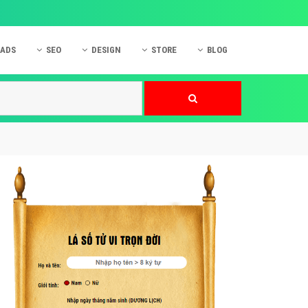
 ADS
SEO
DESIGN
STORE
BLOG
ner
 cáo Mobile
SEO Website
Thiết kế Web
nner
p quảng cáo Instagram
Dịch vụ SEO Website
Thiết kế Website
 cáo Zalo
Hỏi đáp SEO Google
Danh sách Website
 cáo Instagram
Thiết kế Landing Page
cáo Online
Dịch vụ thiết kế Website
 cáo Skype
Hỏi đáp Website
 cáo TVC
 cáo Cốc Cốc
mềm ứng dụng hay