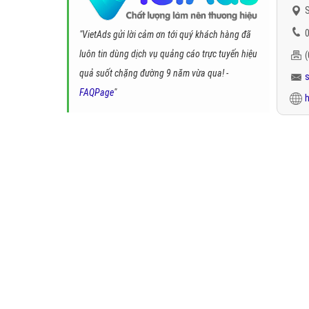
S
0
"VietAds gửi lời cảm ơn tới quý khách hàng đã
luôn tin dùng dịch vụ quảng cáo trực tuyến hiệu
quả suốt chặng đường 9 năm vừa qua! -
FAQPage
"
h