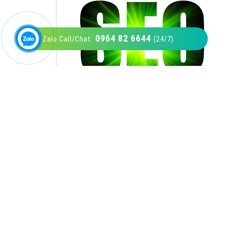
0964 82 6644
Zalo Call/Chat:
(24/7)
VietAds với đội ngũ SEOer giàu kinh nghiệm
được đào tạo bài bản tại các trung tâm SEO
lớn như: Litado, Inet, Vietmoz, Vinalink
XEM CHI TIẾT