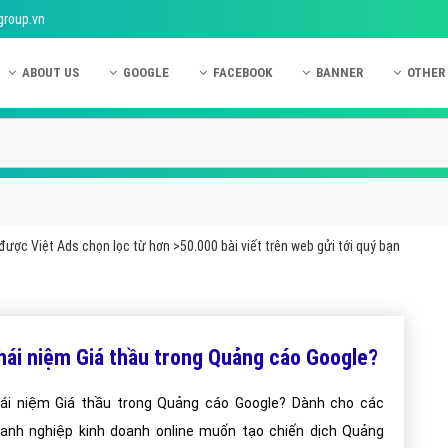
group.vn
ABOUT US
GOOGLE
FACEBOOK
BANNER
OTHER
Giới thiệu công ty Việt Ads
Kinh nghiệm quảng cáo Google
Kinh nghiệm quảng cáo Facebook
Dịch vụ quảng cáo Ban
Quảng
Hướng dẫn thanh toán Việt Ads
Kiến thức quảng cáo Google
Dịch vụ quảng cáo Facebook
Hỏi đáp quảng cáo Ba
Hỏi đá
Chính sách bảo mật Việt Ads
Dịch vụ quảng cáo Google
Kiến thức quảng cáo Facebook
Quảng cáo Banner
Quảng
Chính sách bảo hành & bảo trì Việt Ads
Quảng cáo Google Adwords
Quảng cáo Facebook
Quảng
được Việt Ads chọn lọc từ hơn >50.000 bài viết trên web gửi tới quý bạn
Liên hệ Việt Ads
Các hình thức quảng cáo Google
Hỏi đáp Facebook
Quảng 
Chính sách đại lý Việt Ads
Hướng dẫn chạy quảng cáo Google
Quảng
Tiện ích mở rộng quảng cáo Google
Quảng
hái niệm Giá thầu trong Quảng cáo Google?
Hỏi đáp Google
Quảng
ái niệm Giá thầu trong Quảng cáo Google? Dành cho các
Phần 
anh nghiệp kinh doanh online muốn tạo chiến dịch Quảng