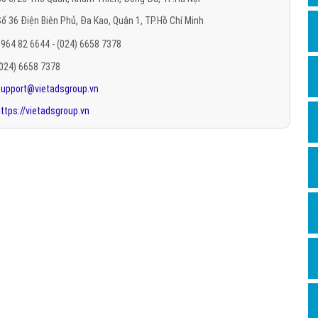
Hỏi đ
ố 36 Điện Biên Phủ, Đa Kao, Quận 1, TP.Hồ Chí Minh
Thiết 
964 82 6644 - (024) 6658 7378
Quảng
(024) 6658 7378
support@vietadsgroup.vn
Quảng
ttps://vietadsgroup.vn
Định n
Nghĩa l
Phần 