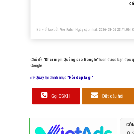
cá
Bài viết tạo bởi:
VietAds
| Ngày cập nhật:
2026-08-06 23:41:06
|
Đ
Chủ đề
"Khái niệm Quảng cáo Google"
luôn được bạn đọc qu
Google.
Quay lại danh mục
"Hỏi đáp là gì"
Gọi CSKH
Đặt câu hỏi
CÔN
S