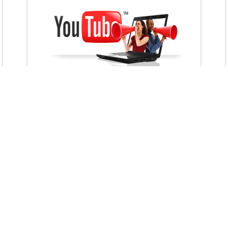
VietAds với đội ngũ chuyên viên tư ấn am
hiểu về chiến dịch quảng cáo Youtube sẽ tư
vấn bạn giải pháp tối ưu, hiệu quả nhất
XEM CHI TIẾT