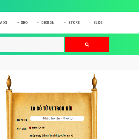
 ADS
SEO
DESIGN
STORE
BLOG
ner
 cáo Mobile
SEO Website
Thiết kế Web
nner
p quảng cáo Instagram
Dịch vụ SEO Website
Thiết kế Website
 cáo Zalo
Hỏi đáp SEO Google
Danh sách Website
 cáo Instagram
Thiết kế Landing Page
cáo Online
Dịch vụ thiết kế Website
 cáo Skype
Hỏi đáp Website
 cáo TVC
 cáo Cốc Cốc
mềm ứng dụng hay