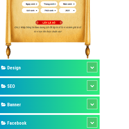
ụ Domain & Hosting
áp phần mềm
áp quảng cáo TVC
p quảng cáo mobile
p quảng cáo Online
áp quảng cáo Skype
p Domain & Hosting
Design
p viết bài Marketing
 cáo Youtube
SEO
ụ quảng cáo Youtube
ụ quảng cáo Cốc Cốc
Banner
ụ quảng cáo Tiktok
Facebook
ụ quảng cáo Zalo