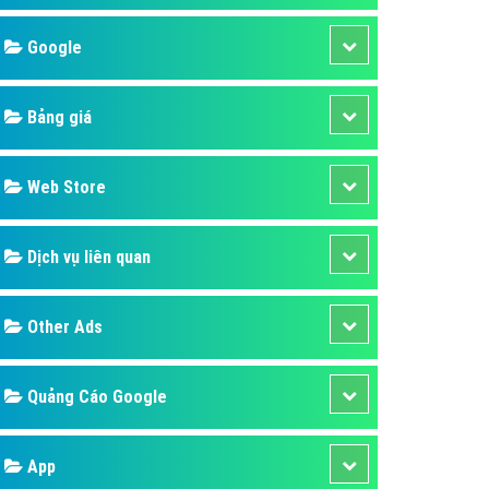
áp quảng cáo Youtube
Google
kế ứng dụng
 cáo Cốc Cốc hiệu quả
Bảng giá
 cáo Zalo chuyên nghiệp
ghĩa
Web Store
à gì
Dịch vụ liên quan
mềm ứng dụng hay
Other Ads
Quảng Cáo Google
App