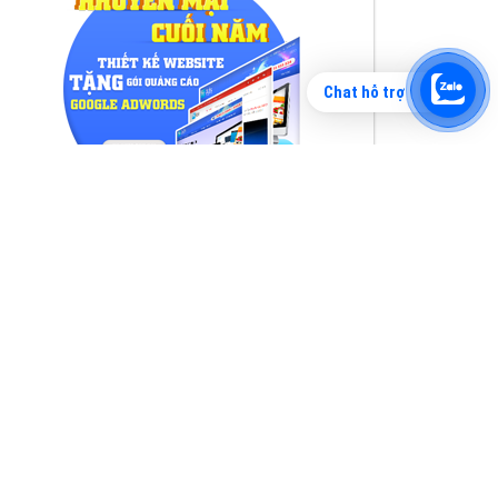
Chat hỗ trợ
Tìm công ty thiết kế website uy tín, chuyên
nghiệp tại Hà Nội là rất khó cho khách hàng.
VietAds xin giới thiệu công ty thiết kế Viet
XEM CHI TIẾT