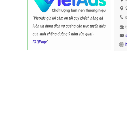
S
0
"VietAds gửi lời cảm ơn tới quý khách hàng đã
luôn tin dùng dịch vụ quảng cáo trực tuyến hiệu
quả suốt chặng đường 9 năm vừa qua! -
FAQPage
"
h