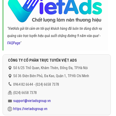
"VietAds gửi lời cảm ơn tới quý khách hàng đã luôn tin dùng dịch vụ
quảng cáo trực tuyến hiệu quả suốt chặng đường 9 năm vừa qua! -
FAQPage
"
CÔNG TY CỔ PHẦN TRỰC TUYẾN VIỆT ADS
Số 6/25 Thổ Quan, Khâm Thiên, Đống Đa, TP.Hà Nội
Số 36 Điện Biên Phủ, Đa Kao, Quận 1, TP.Hồ Chí Minh
0964 82 6644 - (024) 6658 7378
(024) 6658 7378
support@vietadsgroup.vn
https://vietadsgroup.vn