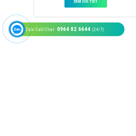
0964 82 6644
Zalo Call/Chat:
(24/7)
VietAds với đội ngũ SEOer giàu kinh nghiệm
được đào tạo bài bản tại các trung tâm SEO
lớn như: Litado, Inet, Vietmoz, Vinalink
XEM CHI TIẾT