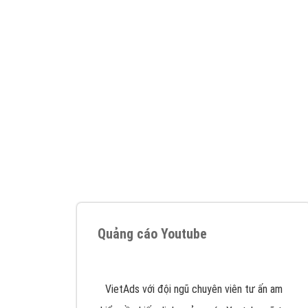
Nếu bạn đang cần quảng cáo, thiết kế web,
p
Hotline: 0964 82 6644 (24/7) hoặc email: 
Quảng cáo trên Google