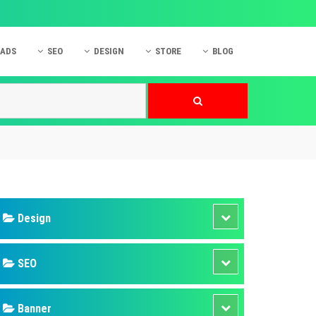
 ADS
SEO
DESIGN
STORE
BLOG
ner
 cáo Mobile
SEO Website
Thiết kế Web
nner
p quảng cáo Instagram
Dịch vụ SEO Website
Thiết kế Website
 cáo Zalo
Hỏi đáp SEO Google
Danh sách Website
 cáo Instagram
Thiết kế Landing Page
cáo Online
Dịch vụ thiết kế Website
 cáo Skype
Hỏi đáp Website
 cáo TVC
 cáo Cốc Cốc
mềm ứng dụng hay