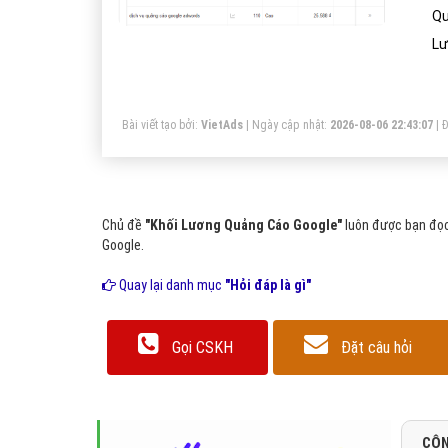
Qu
Lư
Bài viết tạo bởi:
VietAds
| Ngày cập nhật:
2026-08-06 22:43:07
|
Đ
Chủ đề
"Khối Lương Quảng Cáo Google"
luôn được bạn đọc
Google.
Quay lại danh mục
"Hỏi đáp là gì"
Gọi CSKH
Đặt câu hỏi
CÔN