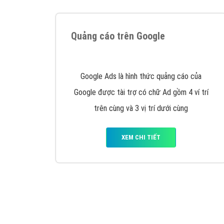
Tại sao chọn công ty Việt Ads làm đối 
Công ty Việt Ads thành lập từ năm 2013
, c
phí mà bạn có thể đầu tư cho marketing on
trung tâm marketing online uy tín hàng năm, l