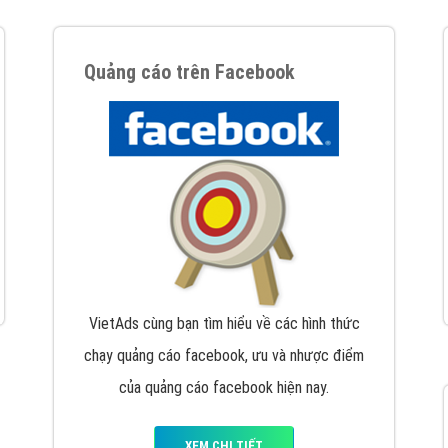
tác Marketing Online?
húng tôi với bề dày kinh nghiệm sẽ tư vấn xây dựng và phát tr
line. Đội ngũ kỹ thuật quảng cáo trực tuyến, SEO, lập trình Web 
uôn
đem đến cho khách hàng sản phẩm/ dịch vụ chất lượng
.