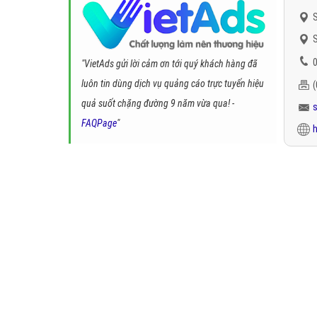
S
S
0
"VietAds gửi lời cảm ơn tới quý khách hàng đã
luôn tin dùng dịch vụ quảng cáo trực tuyến hiệu
quả suốt chặng đường 9 năm vừa qua! -
FAQPage
"
h