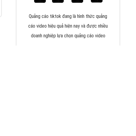
VietAds với đội ngũ chuyên viên tư ấn am
hiểu về chiến dịch quảng cáo Youtube sẽ tư
vấn bạn giải pháp tối ưu, hiệu quả nhất
XEM CHI TIẾT