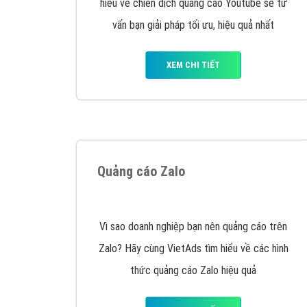
Google Ads là hình thức quảng cáo của
Google được tài trợ có chữ Ad gồm 4 ví trí
trên cùng và 3 vị trí dưới cùng
XEM CHI TIẾT
Công ty SEO Website