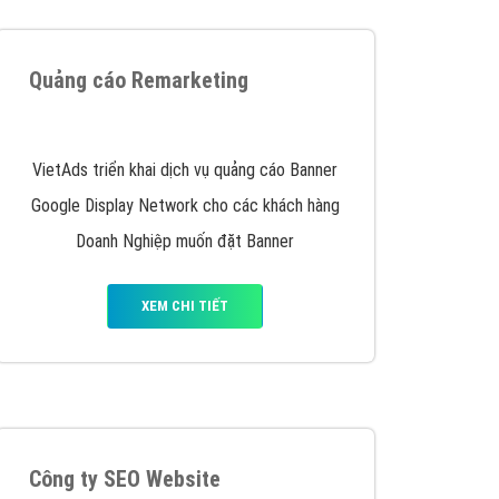
iển thương hiệu của doanh nghiệp bạn với mức chi
chuyên sâu trong nghề, được đào tạo bài bản tại