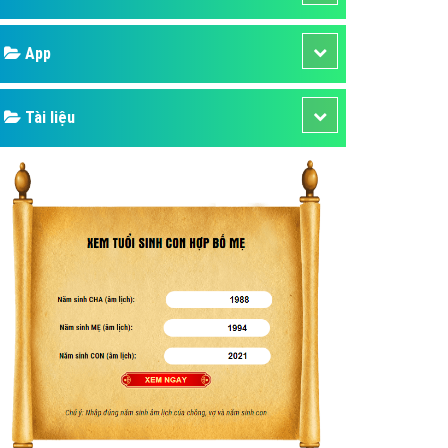
áp quảng cáo Youtube
Google
kế ứng dụng
 cáo Cốc Cốc hiệu quả
Bảng giá
 cáo Zalo chuyên nghiệp
ghĩa
Web Store
à gì
Dịch vụ liên quan
mềm ứng dụng hay
Other Ads
Quảng Cáo Google
App