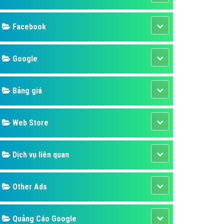
ụ Domain & Hosting
áp phần mềm
áp quảng cáo TVC
p quảng cáo mobile
p quảng cáo Online
áp quảng cáo Skype
p Domain & Hosting
Design
p viết bài Marketing
 cáo Youtube
SEO
ụ quảng cáo Youtube
ụ quảng cáo Cốc Cốc
Banner
ụ quảng cáo Tiktok
Facebook
ụ quảng cáo Zalo