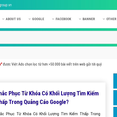
group.vn
ABOUT US
GOOGLE
FACEBOOK
BANNER
OTHER
Giới thiệu công ty Việt Ads
Kinh nghiệm quảng cáo Google
Kinh nghiệm quảng cáo Facebook
Dịch vụ quảng cáo Ban
Quảng
Hướng dẫn thanh toán Việt Ads
Kiến thức quảng cáo Google
Dịch vụ quảng cáo Facebook
Hỏi đáp quảng cáo Ba
Hỏi đá
Chính sách bảo mật Việt Ads
Dịch vụ quảng cáo Google
Kiến thức quảng cáo Facebook
Quảng cáo Banner
Quảng
Chính sách bảo hành & bảo trì Việt Ads
Quảng cáo Google Adwords
Quảng cáo Facebook
Quảng
e"
được Việt Ads chọn lọc từ hơn >50.000 bài viết trên web gửi tới quý
Liên hệ Việt Ads
Các hình thức quảng cáo Google
Hỏi đáp Facebook
Quảng 
Chính sách đại lý Việt Ads
Hướng dẫn chạy quảng cáo Google
Quảng
Tiện ích mở rộng quảng cáo Google
Quảng
hắc Phục Từ Khóa Có Khối Lượng Tìm Kiếm
Hỏi đáp Google
Quảng
hấp Trong Quảng Cáo Google?
Phần 
ắc Phục Từ Khóa Có Khối Lượng Tìm Kiếm Thấp Trong