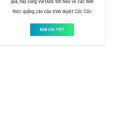
VietAds triển khai dịch vụ quảng cáo Banner
Google Display Network cho các khách hàng
Doanh Nghiệp muốn đặt Banner
XEM CHI TIẾT
Thiết kế Website