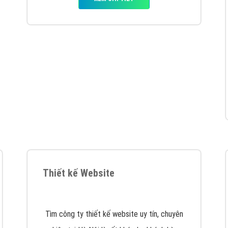
hát triển Website cho doanh nghiệp mình
. Đừng chần chừ hã
support@vietadsgroup.vn
để được tư vấn chuyên sâu về giải phá
Quảng cáo trên Facebook