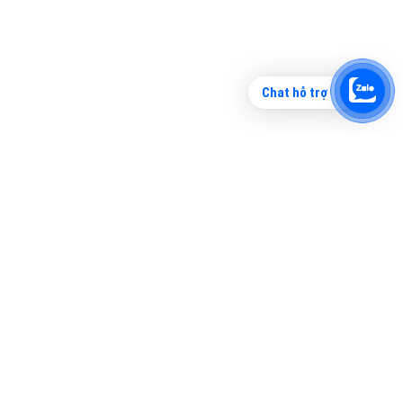
Chat hỗ trợ
Tìm công ty thiết kế website uy tín, chuyên
nghiệp tại Hà Nội là rất khó cho khách hàng.
VietAds xin giới thiệu công ty thiết kế Viet
XEM CHI TIẾT