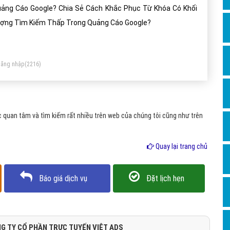
Dịch v
ảng Cáo Google? Chia Sẻ Cách Khắc Phục Từ Khóa Có Khối
Hỏi đ
ợng Tìm Kiếm Thấp Trong Quảng Cáo Google?
Hỏi đ
Hỏi đá
ăng nhập
(2216)
Hỏi đá
Hỏi đ
Hỏi đá
 quan tâm và tìm kiếm rất nhiều trên web của chúng tôi cũng như trên
Hỏi đá
Quay lại trang chủ
Quảng
Dịch v
Báo giá dịch vụ
Đặt lịch hẹn
Dịch v
Dịch v
Dịch v
G TY CỔ PHẦN TRỰC TUYẾN VIỆT ADS