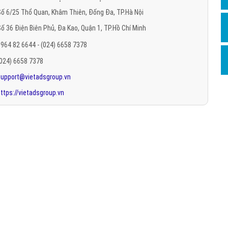
Hỏi đ
ố 6/25 Thổ Quan, Khâm Thiên, Đống Đa, TP.Hà Nội
ố 36 Điện Biên Phủ, Đa Kao, Quận 1, TP.Hồ Chí Minh
Thiết 
964 82 6644 - (024) 6658 7378
Quảng
(024) 6658 7378
Quảng
support@vietadsgroup.vn
Định n
ttps://vietadsgroup.vn
Nghĩa l
Phần 