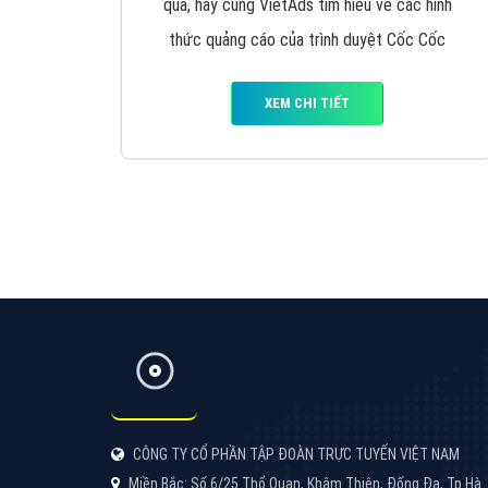
Google Ads là hình thức quảng cáo của
Google được tài trợ có chữ Ad gồm 4 ví trí
trên cùng và 3 vị trí dưới cùng
XEM CHI TIẾT
Công ty SEO Website