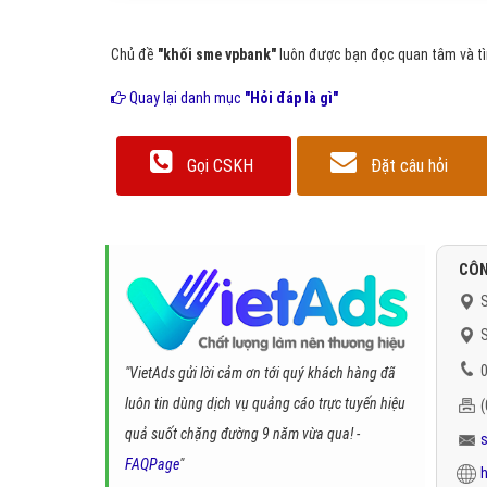
Chủ đề
"khối sme vpbank"
luôn được bạn đọc quan tâm và tìm
Quay lại danh mục
"Hỏi đáp là gì"
Gọi CSKH
Đặt câu hỏi
CÔN
S
S
0
"VietAds gửi lời cảm ơn tới quý khách hàng đã
luôn tin dùng dịch vụ quảng cáo trực tuyến hiệu
quả suốt chặng đường 9 năm vừa qua! -
FAQPage
"
h