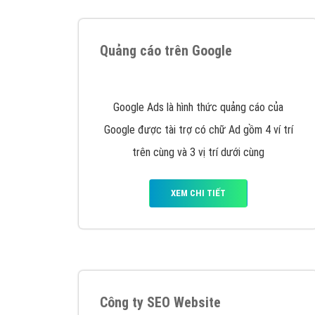
Tại sao chọn công ty Việt Ads làm đối 
Công ty Việt Ads thành lập từ năm 2013
, c
phí mà bạn có thể đầu tư cho marketing on
trung tâm marketing online uy tín hàng năm, l