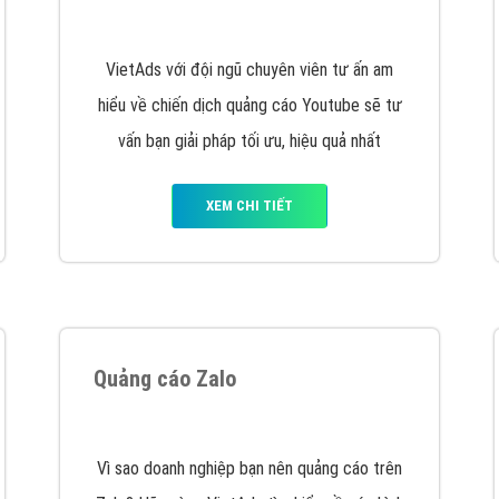
hát triển Website cho doanh nghiệp mình
. Đừng chần chừ hã
support@vietadsgroup.vn
để được tư vấn chuyên sâu về giải phá
Quảng cáo trên Facebook