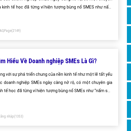
Dịch v
a kinh tế học đã từng ví hiện tượng bùng nổ SMES như nấm
Hỏi đ
u mưa và SMES chết như “lá mùa thu”. Vậy đủ để hình dung
Hỏi đ
 khắc nghiệt và những vấn đề gặp phải của doanh nghiệp
FAQPage
(2149)
ES là gì.?
Hỏi đá
Hỏi đá
Hỏi đ
ìm Hiểu Về Doanh nghiệp SMEs Là Gì?
Hỏi đá
Hỏi đá
ng với sự phá triển chung của nền kinh tế như một lẽ tất yếu
c doanh nghiệp SMEs ngày càng nở rộ, có một chuyên gia
Quảng
nh tế học đã từng ví hiện tượng bùng nổ SMEs như “nấm sau
Dịch v
a” và SMEs chết như “lá mùa thu”. Vậy đủ để hình dung sự
Dịch v
ắc nghiệt và những vấn đề gặp phải của doanh nghiệp SMEs
gì?.
Dịch v
ăng nhập
(1353)
Dịch v