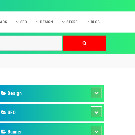
 ADS
SEO
DESIGN
STORE
BLOG
ner
 cáo Mobile
SEO Website
Thiết kế Web
nner
p quảng cáo Instagram
Dịch vụ SEO Website
Thiết kế Website
 cáo Zalo
Hỏi đáp SEO Google
Danh sách Website
 cáo Instagram
Thiết kế Landing Page
cáo Online
Dịch vụ thiết kế Website
 cáo Skype
Hỏi đáp Website
 cáo TVC
 cáo Cốc Cốc
mềm ứng dụng hay