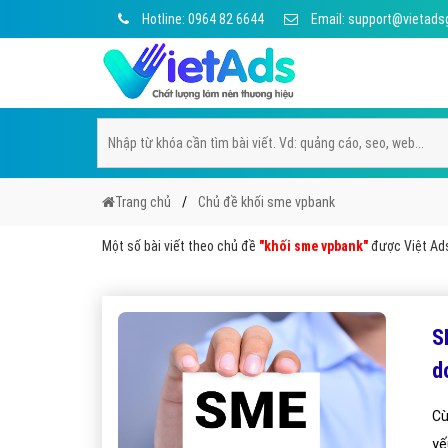
Hotline: 0964 82 6644
Email: support@vietads
Trang chủ
Chủ đề khối sme vpbank
Một số bài viết theo chủ đề
"khối sme vpbank"
được Việt Ads 
S
d
Cù
yế