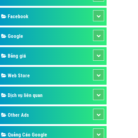
ụ Domain & Hosting
áp phần mềm
áp quảng cáo TVC
p quảng cáo mobile
p quảng cáo Online
áp quảng cáo Skype
p Domain & Hosting
Design
p viết bài Marketing
 cáo Youtube
SEO
ụ quảng cáo Youtube
ụ quảng cáo Cốc Cốc
Banner
ụ quảng cáo Tiktok
Facebook
ụ quảng cáo Zalo