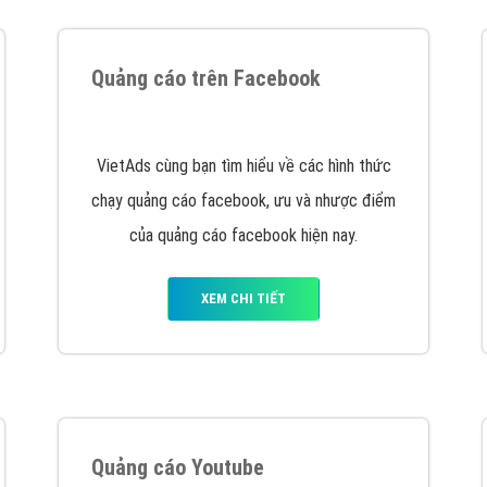
tác Marketing Online?
húng tôi với bề dày kinh nghiệm sẽ tư vấn xây dựng và phát tr
line. Đội ngũ kỹ thuật quảng cáo trực tuyến, SEO, lập trình Web 
uôn
đem đến cho khách hàng sản phẩm/ dịch vụ chất lượng
.