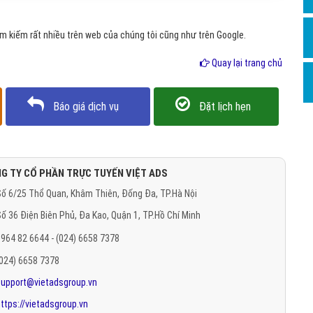
Hỏi đ
 kiếm rất nhiều trên web của chúng tôi cũng như trên Google.
Thiết 
Quay lại trang chủ
Quảng
Quảng
Báo giá dịch vụ
Đặt lịch hẹn
Định n
Nghĩa l
Phần 
G TY CỔ PHẦN TRỰC TUYẾN VIỆT ADS
ố 6/25 Thổ Quan, Khâm Thiên, Đống Đa, TP.Hà Nội
ố 36 Điện Biên Phủ, Đa Kao, Quận 1, TP.Hồ Chí Minh
964 82 6644 - (024) 6658 7378
(024) 6658 7378
support@vietadsgroup.vn
ttps://vietadsgroup.vn