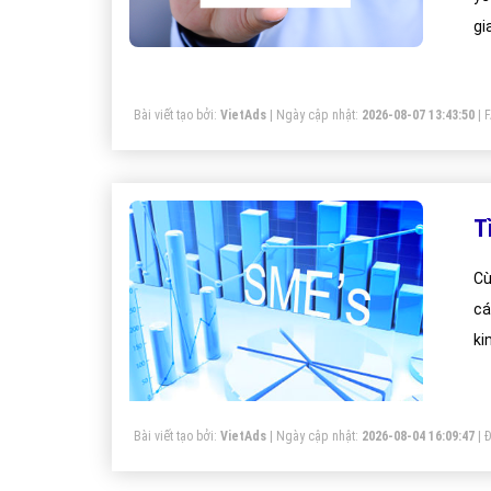
gi
sa
sự
Bài viết tạo bởi:
VietAds
| Ngày cập nhật:
2026-08-07 13:43:50
|
SM
T
Cù
cá
ki
mư
kh
là 
Bài viết tạo bởi:
VietAds
| Ngày cập nhật:
2026-08-04 16:09:47
|
Đ