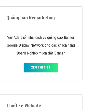
iển thương hiệu của doanh nghiệp bạn với mức chi
chuyên sâu trong nghề, được đào tạo bài bản tại