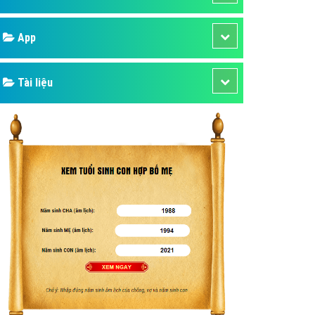
áp quảng cáo Youtube
Google
kế ứng dụng
 cáo Cốc Cốc hiệu quả
Bảng giá
 cáo Zalo chuyên nghiệp
ghĩa
Web Store
à gì
Dịch vụ liên quan
mềm ứng dụng hay
Other Ads
Quảng Cáo Google
App