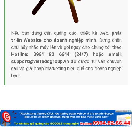
Công ty Việt Ads thành lập từ năm 2013
, chúng tôi
với bề dày kinh nghiệm sẽ tư vấn xây dựng và phát
triển thương hiệu của doanh nghiệp bạn với mức chi
phí mà bạn có thể đầu tư cho marketing online. Đội
ngũ kỹ thuật quảng cáo trực tuyến, SEO, lập trình
Web chuyên sâu trong nghề, được đào tạo bài bản tại
trung tâm marketing online uy tín hàng năm, luôn
đem
đến cho khách hàng sản phẩm/ dịch vụ chất
lượng
.