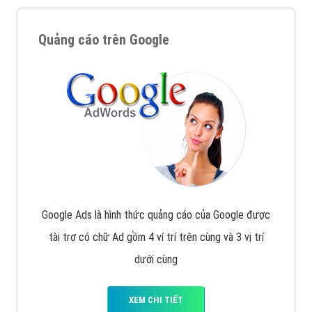
Nếu bạn đang cần quảng cáo, thiết kế web,
phát
triển Website cho doanh nghiệp mình
. Đừng chần
chừ hãy nhấc máy lên và gọi ngay cho chúng tôi theo
Hotline: 0964 82 6644 (24/7) hoặc email:
support@vietadsgroup.vn
để được tư vấn chuyên
sâu về giải pháp marketing hiệu quả cho doanh nghiệp
bạn!