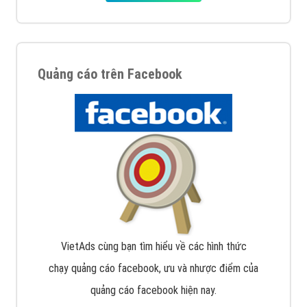
Quảng cáo trên Google
Google Ads là hình thức quảng cáo của Google được
tài trợ có chữ Ad gồm 4 ví trí trên cùng và 3 vị trí
dưới cùng
XEM CHI TIẾT