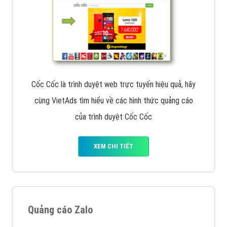
Tìm công ty thiết kế website uy tín, chuyên nghiệp tại
Hà Nội là rất khó cho khách hàng. VietAds xin giới
thiệu công ty thiết kế Viet
XEM CHI TIẾT
Quảng cáo Cốc Cốc