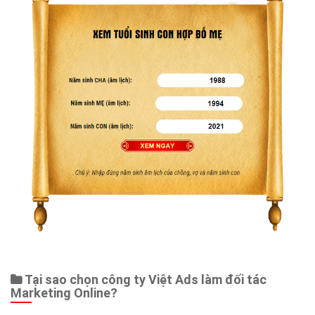
Web Store
Dịch vụ liên quan
Other Ads
Quảng Cáo Google
App
Tài liệu