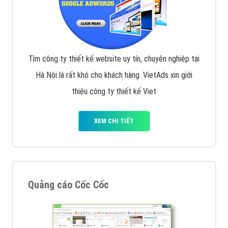
VietAds với đội ngũ chuyên viên tư ấn am hiểu về
chiến dịch quảng cáo Youtube sẽ tư vấn bạn giải pháp
tối ưu, hiệu quả nhất
XEM CHI TIẾT
Thiết kế Website