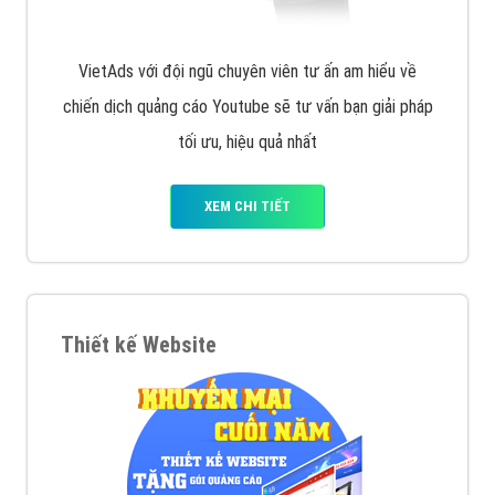
VietAds với đội ngũ SEOer giàu kinh nghiệm được đào
tạo bài bản tại các trung tâm SEO lớn như: Litado,
Inet, Vietmoz, Vinalink
XEM CHI TIẾT
Quảng cáo Youtube