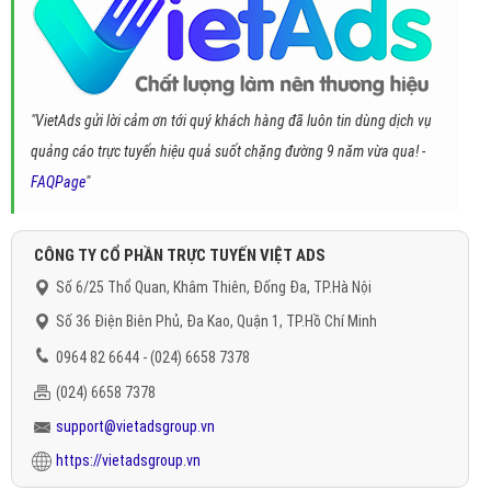
"VietAds gửi lời cảm ơn tới quý khách hàng đã luôn tin dùng dịch vụ
quảng cáo trực tuyến hiệu quả suốt chặng đường 9 năm vừa qua! -
FAQPage
"
CÔNG TY CỔ PHẦN TRỰC TUYẾN VIỆT ADS
Số 6/25 Thổ Quan, Khâm Thiên, Đống Đa, TP.Hà Nội
Số 36 Điện Biên Phủ, Đa Kao, Quận 1, TP.Hồ Chí Minh
0964 82 6644 - (024) 6658 7378
(024) 6658 7378
support@vietadsgroup.vn
https://vietadsgroup.vn