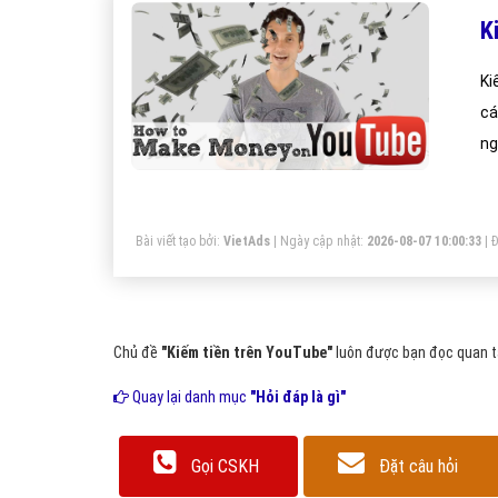
K
Ki
cá
ng
Bài viết tạo bởi:
VietAds
| Ngày cập nhật:
2026-08-07 10:00:33
|
Đ
Chủ đề
"Kiếm tiền trên YouTube"
luôn được bạn đọc quan tâ
Quay lại danh mục
"Hỏi đáp là gì"
Gọi CSKH
Đặt câu hỏi