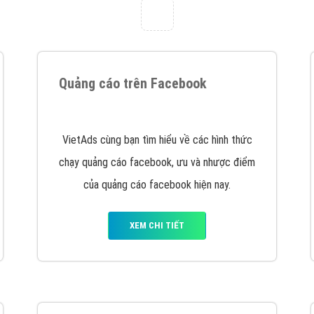
hát triển Website cho doanh nghiệp mình
. Đừng chần chừ hã
support@vietadsgroup.vn
để được tư vấn chuyên sâu về giải phá
Quảng cáo trên Facebook