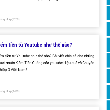
Dịch v
Hỏi đ
Hỏi đ
ăng nhập
(4269)
Hỏi đá
Hỏi đá
iếm tiền từ Youtube như thế nào?
Hỏi đ
Hỏi đá
ếm tiền từ Youtube như thế nào? Bài viết chia sẻ cho những
Hỏi đá
ười muốn Kiếm Tiền Quảng cáo youtube Hiệu quả và Chuyên
hiệp Ở Việt Nam?
Quảng
Dịch v
Dịch v
ăng nhập
(1449)
Dịch v
Dịch v