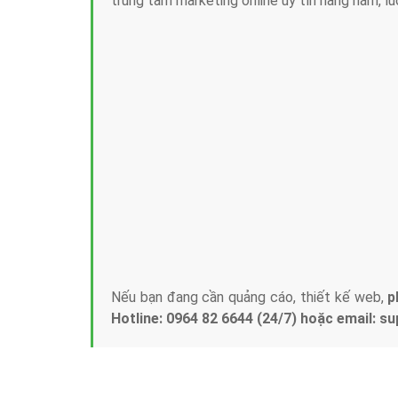
Tại sao chọn công ty Việt Ads làm đối 
Công ty Việt Ads thành lập từ năm 2013
, c
phí mà bạn có thể đầu tư cho marketing on
trung tâm marketing online uy tín hàng năm, l