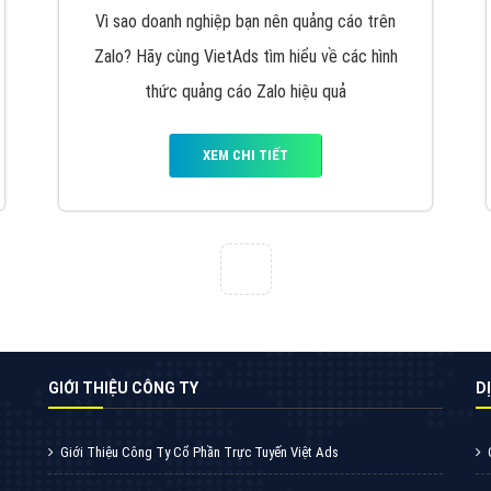
VietAds với đội ngũ chuyên viên tư ấn am
hiểu về chiến dịch quảng cáo Youtube sẽ tư
vấn bạn giải pháp tối ưu, hiệu quả nhất
XEM CHI TIẾT