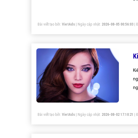
Bài viết tạo bởi:
VietAds
| Ngày cập nhật:
2026-08-05 00:56:03
|
Đ
K
Ki
ng
ng
Bài viết tạo bởi:
VietAds
| Ngày cập nhật:
2026-08-02 17:10:21
|
Đ