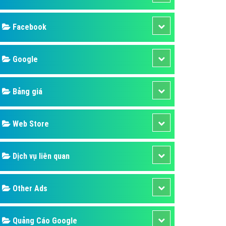
ụ Domain & Hosting
áp phần mềm
áp quảng cáo TVC
p quảng cáo mobile
p quảng cáo Online
áp quảng cáo Skype
p Domain & Hosting
Design
p viết bài Marketing
 cáo Youtube
SEO
ụ quảng cáo Youtube
ụ quảng cáo Cốc Cốc
Banner
ụ quảng cáo Tiktok
Facebook
ụ quảng cáo Zalo