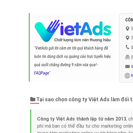
CÔN
S
S
0
"VietAds gửi lời cảm ơn tới quý khách hàng đã
luôn tin dùng dịch vụ quảng cáo trực tuyến hiệu
quả suốt chặng đường 9 năm vừa qua! -
FAQPage
"
h