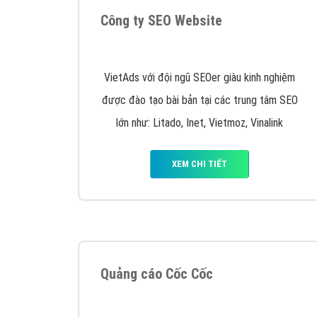
Google Ads là hình thức quảng cáo của
Google được tài trợ có chữ Ad gồm 4 ví trí
trên cùng và 3 vị trí dưới cùng
XEM CHI TIẾT
Công ty SEO Website