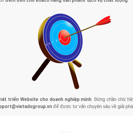
tác Marketing Online?
húng tôi với bề dày kinh nghiệm sẽ tư vấn xây dựng và phát tr
line. Đội ngũ kỹ thuật quảng cáo trực tuyến, SEO, lập trình Web 
uôn
đem đến cho khách hàng sản phẩm/ dịch vụ chất lượng
.