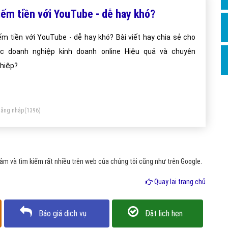
Hỏi đ
iếm tiền với YouTube - dễ hay khó?
Thiết 
ếm tiền với YouTube - dễ hay khó? Bài viết hay chia sẻ cho
Quảng
c doanh nghiệp kinh doanh online Hiệu quả và chuyên
hiệp?
Quảng
Định n
Nghĩa l
ăng nhập
(1396)
Phần 
m và tìm kiếm rất nhiều trên web của chúng tôi cũng như trên Google.
Quay lại trang chủ
Báo giá dịch vụ
Đặt lịch hẹn